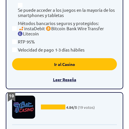
Se puede acceder a los juegos en la mayoría de los
smartphones y tabletas
Métodos bancarios seguros y protegidos
:
instaDebit
Bitcoin
Bank Wire Transfer
Litecoin
RTP
95%
Velocidad de pago
1-3 días hábiles
Ir al Casino
Leer Reseña
10
4.84/5
(19 votos)