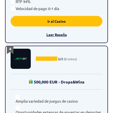
RTP
94%
Velocidad de pago
0-1 día
Ir al Casino
Leer Reseña
4
5/5
(8 votos)
500,000 EUR - Drops&Wins
Amplia variedad de juegos de casino
Oportunidades extensas de apuestas en deportes