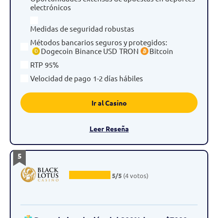
electrónicos
Medidas de seguridad robustas
Métodos bancarios seguros y protegidos
:
Dogecoin
Binance USD
TRON
Bitcoin
RTP
95%
Velocidad de pago
1-2 días hábiles
Ir al Casino
Leer Reseña
5
5/5
(4 votos)