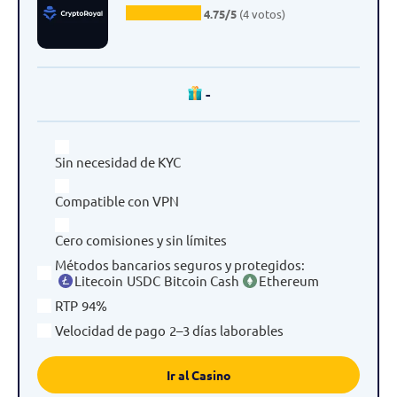
4.75/5
(4 votos)
-
Sin necesidad de KYC
Compatible con VPN
Cero comisiones y sin límites
Métodos bancarios seguros y protegidos
:
Litecoin
USDC
Bitcoin Cash
Ethereum
RTP
94%
Velocidad de pago
2–3 días laborables
Ir al Casino