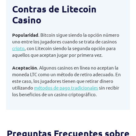
Contras de Litecoin
Casino
Popularidad
. Bitcoin sigue siendo la opción número
uno entre los jugadores cuando se trata de casinos
cripto
, con Litecoin siendo la segunda opción para
aquellos que aceptan jugar por primera vez.
Aceptación
. Algunos casinos en línea no aceptan la
moneda LTC como un método de retiro adecuado. En
este caso, los jugadores tienen que retirar dinero
utilizando
métodos de pago tradicionales
sin recibir
los beneficios de un casino criptográfico.
Preguntas Frecuentes sobre