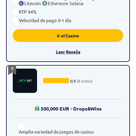
Litecoin
Ethereum
Solana
RTP
94%
Velocidad de pago
0-1 día
Ir al Casino
Leer Reseña
7
5/5
(8 votos)
500,000 EUR - Drops&Wins
Amplia variedad de juegos de casino