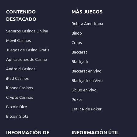
CONTENIDO
MÁS JUEGOS
DESTACADO
Ruleta Americana
Seguros Casinos Online
Bingo
Móvil Casinos
Craps
Juegos de Casino Gratis
Baccarat
Aplicaciones de Casino
Blackjack
Android Casinos
Baccarat en Vivo
iPad Casinos
Blackjack en Vivo
iPhone Casinos
Sic Bo en Vivo
Crypto Casinos
Póker
Bitcoin Dice
Let It Ride Poker
Bitcoin Slots
INFORMACIÓN DE
INFORMACIÓN ÚTIL