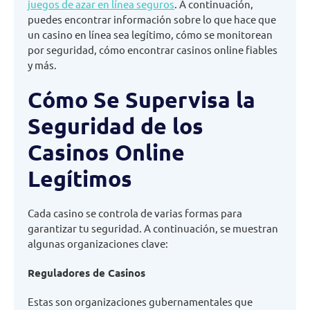
juegos de azar en línea seguros
. A continuación,
puedes encontrar información sobre lo que hace que
un casino en línea sea legítimo, cómo se monitorean
por seguridad, cómo encontrar casinos online fiables
y más.
Cómo Se Supervisa la
Seguridad de los
Casinos Online
Legítimos
Cada casino se controla de varias formas para
garantizar tu seguridad. A continuación, se muestran
algunas organizaciones clave:
Reguladores de Casinos
Estas son organizaciones gubernamentales que