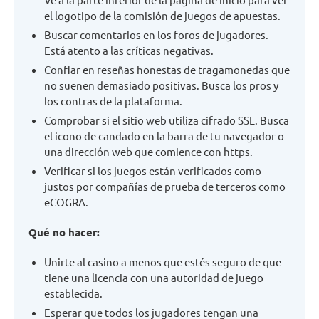
el logotipo de la comisión de juegos de apuestas.
Buscar comentarios en los foros de jugadores.
Está atento a las críticas negativas.
Confiar en reseñas honestas de tragamonedas que
no suenen demasiado positivas. Busca los pros y
los contras de la plataforma.
Comprobar si el sitio web utiliza cifrado SSL. Busca
el icono de candado en la barra de tu navegador o
una dirección web que comience con https.
Verificar si los juegos están verificados como
justos por compañías de prueba de terceros como
eCOGRA.
Qué no hacer:
Unirte al casino a menos que estés seguro de que
tiene una licencia con una autoridad de juego
establecida.
Esperar que todos los jugadores tengan una