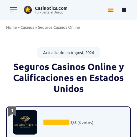
Casinotics.com
Tu Puerta al Juego
Home
»
Casinos
»
Seguros Casinos Online
Actualizado en August, 2026
Seguros Casinos Online y
Calificaciones en Estados
Unidos
1
5/5
(6 votos)