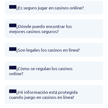
¿Es seguro jugar en casinos online?
¿Dónde puedo encontrar los
mejores casinos seguros?
¿Son legales los casinos en línea?
¿Cómo se regulan los casinos
online?
¿Mi información está protegida
cuando juego en casinos en línea?