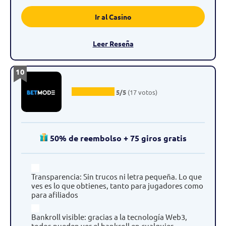
Ir al Casino
Leer Reseña
10
5/5
(17 votos)
50% de reembolso + 75 giros gratis
Transparencia: Sin trucos ni letra pequeña. Lo que
ves es lo que obtienes, tanto para jugadores como
para afiliados
Bankroll visible: gracias a la tecnología Web3,
todos pueden ver el bankroll en cualquier