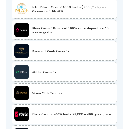
Lake Palace Casino: 100% hasta $200 (Código de
OBT
Promoción: LPNW3)
Blaze Casino: Bono del 100% en tu depósito + 40
OBT
rondas gratis
Diamond Reels Casino: -
Wild.io Casino: -
Miami Club Casino: -
OBT
Ybets Casino: 500% hasta $8,000 + 400 giros gratis