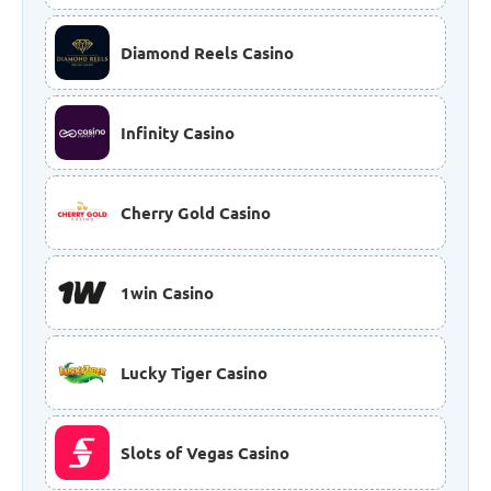
Diamond Reels Casino
JUG
Infinity Casino
JUG
Cherry Gold Casino
JUG
1win Casino
JUG
Lucky Tiger Casino
JUG
Slots of Vegas Casino
JUG