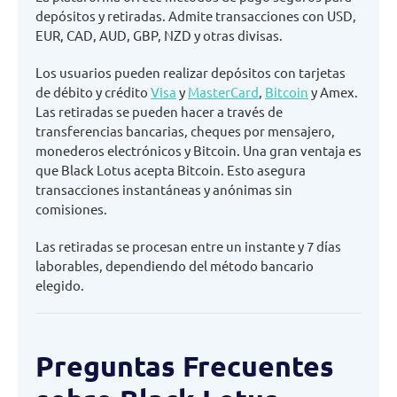
depósitos y retiradas. Admite transacciones con USD,
EUR, CAD, AUD, GBP, NZD y otras divisas.
Los usuarios pueden realizar depósitos con tarjetas
de débito y crédito
Visa
y
MasterCard
,
Bitcoin
y Amex.
Las retiradas se pueden hacer a través de
transferencias bancarias, cheques por mensajero,
monederos electrónicos y Bitcoin. Una gran ventaja es
que Black Lotus acepta Bitcoin. Esto asegura
transacciones instantáneas y anónimas sin
comisiones.
Las retiradas se procesan entre un instante y 7 días
laborables, dependiendo del método bancario
elegido.
Preguntas Frecuentes