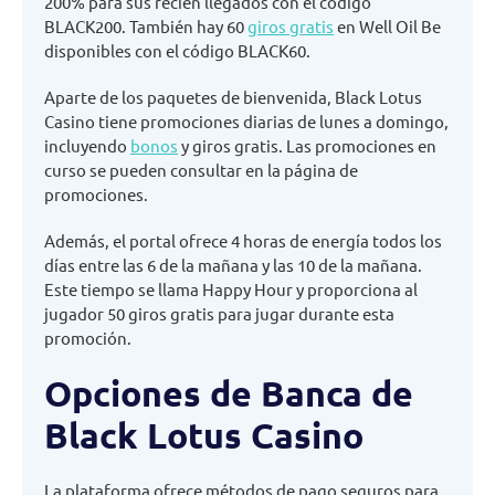
200% para sus recién llegados con el código
BLACK200. También hay 60
giros gratis
en Well Oil Be
disponibles con el código BLACK60.
Aparte de los paquetes de bienvenida, Black Lotus
Casino tiene promociones diarias de lunes a domingo,
incluyendo
bonos
y giros gratis. Las promociones en
curso se pueden consultar en la página de
promociones.
Además, el portal ofrece 4 horas de energía todos los
días entre las 6 de la mañana y las 10 de la mañana.
Este tiempo se llama Happy Hour y proporciona al
jugador 50 giros gratis para jugar durante esta
promoción.
Opciones de Banca de
Black Lotus Casino
La plataforma ofrece métodos de pago seguros para