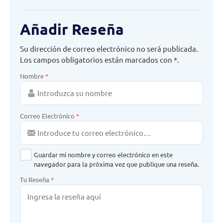
Añadir Reseña
Su dirección de correo electrónico no será publicada.
Los campos obligatorios están marcados con *.
Nombre
*
Correo Electrónico
*
Guardar mi nombre y correo electrónico en este
navegador para la próxima vez que publique una reseña.
Tu Reseña
*