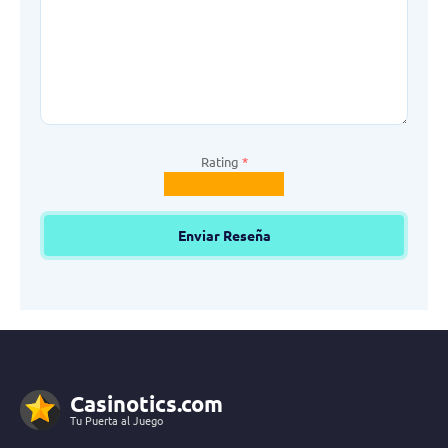
Rating
*
Casinotics.com
Tu Puerta al Juego