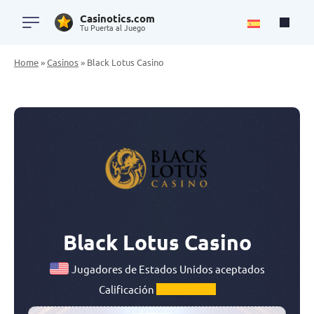
Casinotics.com
Tu Puerta al Juego
Home
»
Casinos
»
Black Lotus Casino
Black Lotus Casino
Jugadores de Estados Unidos aceptados
Calificación