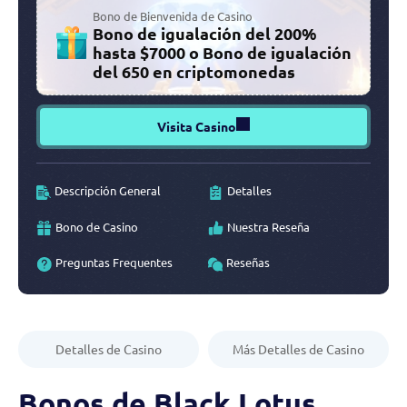
Bono de Bienvenida de Casino
Bono de igualación del 200%
hasta $7000 o Bono de igualación
del 650 en criptomonedas
Visita Casino
Descripción General
Detalles
Bono de Casino
Nuestra Reseña
Preguntas Frequentes
Reseñas
Detalles de Casino
Más Detalles de Casino
Bonos de Black Lotus