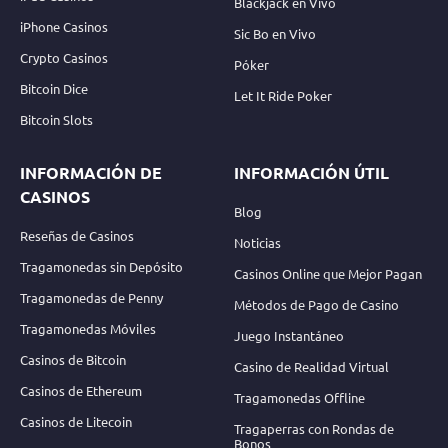
Blackjack en Vivo
iPhone Casinos
Sic Bo en Vivo
Crypto Casinos
Póker
Bitcoin Dice
Let It Ride Poker
Bitcoin Slots
INFORMACIÓN DE
INFORMACIÓN ÚTIL
CASINOS
Blog
Reseñas de Casinos
Noticias
Tragamonedas sin Depósito
Casinos Online que Mejor Pagan
Tragamonedas de Penny
Métodos de Pago de Casino
Tragamonedas Móviles
Juego Instantáneo
Casinos de Bitcoin
Casino de Realidad Virtual
Casinos de Ethereum
Tragamonedas Offline
Casinos de Litecoin
Tragaperras con Rondas de
Bonos