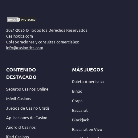
2021-2026 © Todos los Derechos Reservados |
Casinotics.com
Colaboraciones y consultas comerciales:
info@casinotics.com
CONTENIDO
MÁS JUEGOS
DESTACADO
Ruleta Americana
Seguros Casinos Online
Bingo
Móvil Casinos
Craps
Juegos de Casino Gratis
Baccarat
Aplicaciones de Casino
Blackjack
Android Casinos
Baccarat en Vivo
iPad Casinos