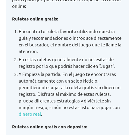
online:
Ruletas online gratis:
Encuentra tu ruleta favorita utilizando nuestra
guía y recomendaciones o introduce directamente
en el buscador, el nombre del juego que te llame la
atención.
En estas ruletas generalmente no necesitas de
registro por lo que podrás hacer clic en “Jugar”.
Y Empieza la partida. En el juego te encontraras
automáticamente con un saldo ficticio,
permitiéndote jugar a la ruleta gratis sin dinero ni
registro. Disfruta al máximo de estas ruletas,
prueba diferentes estrategias y diviértete sin
ningún riesgo, si aún no estas listo para jugar con
dinero real
.
Ruletas online gratis con deposito: