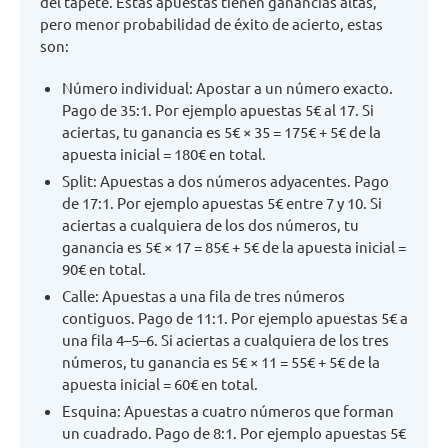
del tapete. Estas apuestas tienen ganancias altas,
pero menor probabilidad de éxito de acierto, estas
son:
Número individual: Apostar a un número exacto.
Pago de 35:1. Por ejemplo apuestas 5€ al 17. Si
aciertas, tu ganancia es 5€ × 35 = 175€ + 5€ de la
apuesta inicial = 180€ en total.
Split: Apuestas a dos números adyacentes. Pago
de 17:1. Por ejemplo apuestas 5€ entre 7 y 10. Si
aciertas a cualquiera de los dos números, tu
ganancia es 5€ × 17 = 85€ + 5€ de la apuesta inicial =
90€ en total.
Calle: Apuestas a una fila de tres números
contiguos. Pago de 11:1. Por ejemplo apuestas 5€ a
una fila 4–5–6. Si aciertas a cualquiera de los tres
números, tu ganancia es 5€ × 11 = 55€ + 5€ de la
apuesta inicial = 60€ en total.
Esquina: Apuestas a cuatro números que forman
un cuadrado. Pago de 8:1. Por ejemplo apuestas 5€