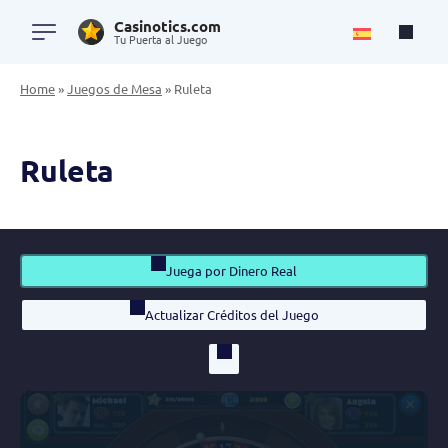
Casinotics.com
Tu Puerta al Juego
Home
»
Juegos de Mesa
»
Ruleta
Ruleta
Juega por Dinero Real
Actualizar Créditos del Juego