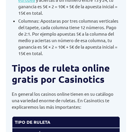
ganancia es 5€ × 2 = 10€ + 5€ de la apuesta inicial =
15€ en total.
Columnas: Apostaras por tres columnas verticales
del tapete, cada columna tiene 12 números. Pago
de 2:1. Por ejemplo apuestas 5€ a la columna del
medio y aciertas un número de esa columna, tu
ganancia es 5€ × 2 = 10€ + 5€ de la apuesta inicial =
15€ en total.
Tipos de ruleta online
gratis por Casinotics
En general los casinos online tienen en su catálogo
una variedad enorme de ruletas. En Casinotics te
explicaremos las más importantes:
TIPO DE RULETA