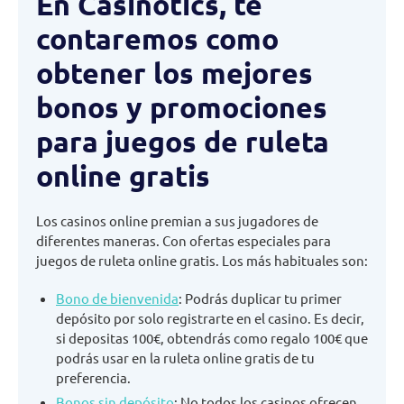
En Casinotics, te
contaremos como
obtener los mejores
bonos y promociones
para juegos de ruleta
online gratis
Los casinos online premian a sus jugadores de
diferentes maneras. Con ofertas especiales para
juegos de ruleta online gratis. Los más habituales son:
Bono de bienvenida
: Podrás duplicar tu primer
depósito por solo registrarte en el casino. Es decir,
si depositas 100€, obtendrás como regalo 100€ que
podrás usar en la ruleta online gratis de tu
preferencia.
Bonos sin depósito
: No todos los casinos ofrecen