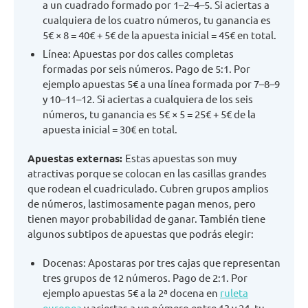
a un cuadrado formado por 1–2–4–5. Si aciertas a
cualquiera de los cuatro números, tu ganancia es
5€ × 8 = 40€ + 5€ de la apuesta inicial = 45€ en total.
Línea: Apuestas por dos calles completas
formadas por seis números. Pago de 5:1. Por
ejemplo apuestas 5€ a una línea formada por 7–8–9
y 10–11–12. Si aciertas a cualquiera de los seis
números, tu ganancia es 5€ × 5 = 25€ + 5€ de la
apuesta inicial = 30€ en total.
Apuestas externas:
Estas apuestas son muy
atractivas porque se colocan en las casillas grandes
que rodean el cuadriculado. Cubren grupos amplios
de números, lastimosamente pagan menos, pero
tienen mayor probabilidad de ganar. También tiene
algunos subtipos de apuestas que podrás elegir:
Docenas: Apostaras por tres cajas que representan
tres grupos de 12 números. Pago de 2:1. Por
ejemplo apuestas 5€ a la 2ª docena en
ruleta
europea
y aciertas a un número entre 13 y 24, tu