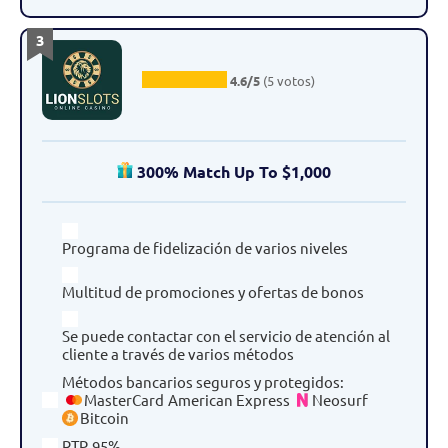
3
4.6/5
(5 votos)
300% Match Up To $1,000
Programa de fidelización de varios niveles
Multitud de promociones y ofertas de bonos
Se puede contactar con el servicio de atención al
cliente a través de varios métodos
Métodos bancarios seguros y protegidos
:
MasterCard
American Express
Neosurf
Bitcoin
RTP
95%