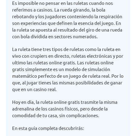
Es imposible no pensar en las ruletas cuando nos
referimos a casinos. La rueda girando, la bola
rebotando y los jugadores conteniendo la respiración
son experiencias que definen la esencia del juego. En
la ruleta se apuesta al resultado del giro de una rueda
con bola dividida en sectores numerados.
La ruleta tiene tres tipos de ruletas como la ruleta en
vivo con crupiers en directo, ruletas electrónicas y por
ultimo las ruletas online gratis. Las ruletas online
gratis simplemente es un modelo de simulación
matemático perfecto de un juego de ruleta real. Por lo
que, al jugar tienes las mismas posibilidades de ganar
que en un casino real.
Hoy en día, la ruleta online gratis trasmite la misma
adrenalina de los casinos físicos, pero desde la
comodidad de tu casa, sin complicaciones.
En esta guía completa descubrirás: