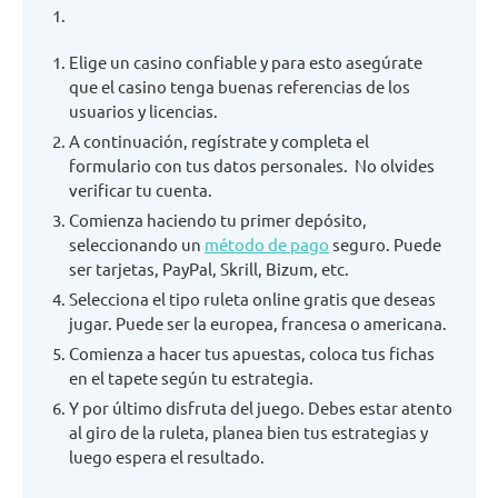
Elige un casino confiable y para esto asegúrate
que el casino tenga buenas referencias de los
usuarios y licencias.
A continuación, regístrate y completa el
formulario con tus datos personales. No olvides
verificar tu cuenta.
Comienza haciendo tu primer depósito,
seleccionando un
método de pago
seguro. Puede
ser tarjetas, PayPal, Skrill, Bizum, etc.
Selecciona el tipo ruleta online gratis que deseas
jugar. Puede ser la europea, francesa o americana.
Comienza a hacer tus apuestas, coloca tus fichas
en el tapete según tu estrategia.
Y por último disfruta del juego. Debes estar atento
al giro de la ruleta, planea bien tus estrategias y
luego espera el resultado.