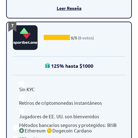
Leer Reseña
7
5/5
(8 votos)
125% hasta $1000
Sin KYC
Retiros de criptomonedas instantáneos
Jugadores de EE. UU. son bienvenidos
Métodos bancarios seguros y protegidos
:
BNB
Ethereum
Dogecoin
Cardano