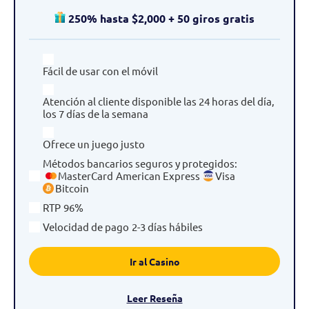
250% hasta $2,000 + 50 giros gratis
Fácil de usar con el móvil
Atención al cliente disponible las 24 horas del día,
los 7 días de la semana
Ofrece un juego justo
Métodos bancarios seguros y protegidos
:
MasterCard
American Express
Visa
Bitcoin
RTP
96%
Velocidad de pago
2-3 días hábiles
Ir al Casino
Leer Reseña