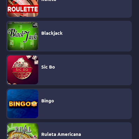
Blackjack
Sic Bo
Bingo
Ruleta Americana