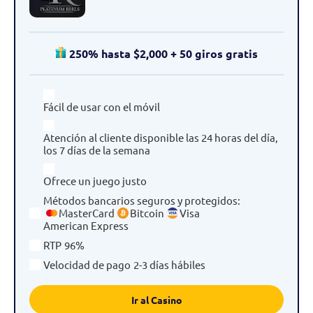
250% hasta $2,000 + 50 giros gratis
Fácil de usar con el móvil
Atención al cliente disponible las 24 horas del día,
los 7 días de la semana
Ofrece un juego justo
Métodos bancarios seguros y protegidos
:
MasterCard
Bitcoin
Visa
American Express
RTP
96%
Velocidad de pago
2-3 días hábiles
Ir al Casino