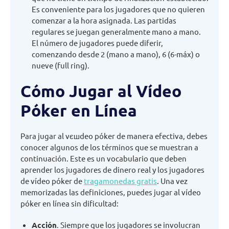
Es conveniente para los jugadores que no quieren
comenzar a la hora asignada. Las partidas
regulares se juegan generalmente mano a mano.
El número de jugadores puede diferir,
comenzando desde 2 (mano a mano), 6 (6-máx) o
nueve (full ring).
Cómo Jugar al Vídeo
Póker en Línea
Para jugar al vєшdeo póker de manera efectiva, debes
conocer algunos de los términos que se muestran a
continuación. Este es un vocabulario que deben
aprender los jugadores de dinero real y los jugadores
de vídeo póker de
tragamonedas gratis
. Una vez
memorizadas las definiciones, puedes jugar al vídeo
póker en línea sin dificultad:
Acción
. Siempre que los jugadores se involucran