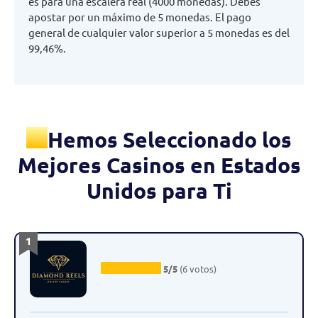
es para una escalera real (4000 monedas). Debes
apostar por un máximo de 5 monedas. El pago
general de cualquier valor superior a 5 monedas es del
99,46%.
Hemos Seleccionado los
Mejores Casinos en Estados
Unidos para Ti
1
5/5
(6 votos)