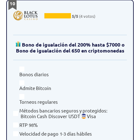
10
5/5
(4 votos)
Bono de igualación del 200% hasta $7000 o
Bono de igualación del 650 en criptomonedas
Bonos diarios
Admite Bitcoin
Torneos regulares
Métodos bancarios seguros y protegidos
:
Bitcoin Cash
Discover
USDT
Visa
RTP
98%
Velocidad de pago
1-3 días hábiles