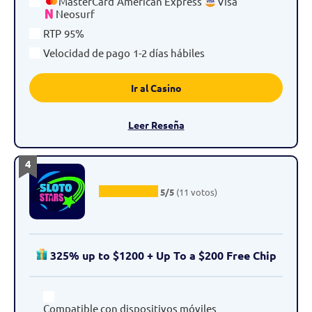
MasterCard
American Express
Visa
Neosurf
RTP
95%
Velocidad de pago
1-2 días hábiles
Ir al Casino
Leer Reseña
4
5/5
(11 votos)
325% up to $1200 + Up To a $200 Free Chip
Compatible con dispositivos móviles