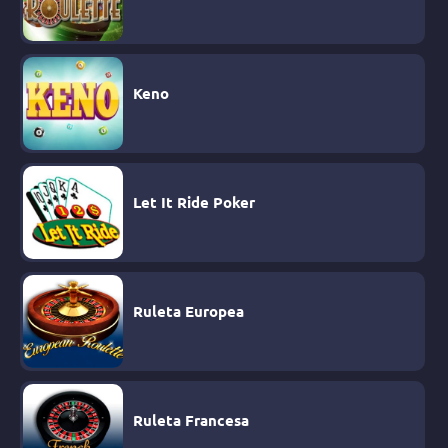
Keno
Let It Ride Poker
Ruleta Europea
Ruleta Francesa