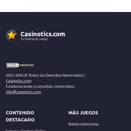
Casinotics.com
Tu Puerta al Juego
2021-2026 © Todos los Derechos Reservados |
Casinotics.com
Colaboraciones y consultas comerciales:
info@casinotics.com
CONTENIDO
MÁS JUEGOS
DESTACADO
Ruleta Americana
Seguros Casinos Online