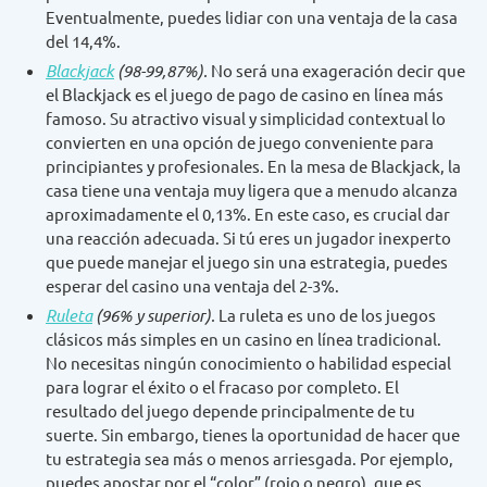
Eventualmente, puedes lidiar con una ventaja de la casa
del 14,4%.
Blackjack
(98-99,87%).
No será una exageración decir que
el Blackjack es el juego de pago de casino en línea más
famoso. Su atractivo visual y simplicidad contextual lo
convierten en una opción de juego conveniente para
principiantes y profesionales. En la mesa de Blackjack, la
casa tiene una ventaja muy ligera que a menudo alcanza
aproximadamente el 0,13%. En este caso, es crucial dar
una reacción adecuada. Si tú eres un jugador inexperto
que puede manejar el juego sin una estrategia, puedes
esperar del casino una ventaja del 2-3%.
Ruleta
(96% y superior).
La ruleta es uno de los juegos
clásicos más simples en un casino en línea tradicional.
No necesitas ningún conocimiento o habilidad especial
para lograr el éxito o el fracaso por completo. El
resultado del juego depende principalmente de tu
suerte. Sin embargo, tienes la oportunidad de hacer que
tu estrategia sea más o menos arriesgada. Por ejemplo,
puedes apostar por el “color” (rojo o negro), que es