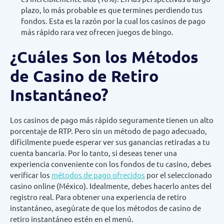
plazo, lo más probable es que termines perdiendo tus
fondos. Esta es la razón por la cual los casinos de pago
más rápido rara vez ofrecen juegos de bingo.
¿Cuáles Son los Métodos
de Casino de Retiro
Instantáneo?
Los casinos de pago más rápido seguramente tienen un alto
porcentaje de RTP. Pero sin un método de pago adecuado,
difícilmente puede esperar ver sus ganancias retiradas a tu
cuenta bancaria. Por lo tanto, si deseas tener una
experiencia conveniente con los fondos de tu casino, debes
verificar los
métodos de pago ofrecidos
por el seleccionado
casino online (México). Idealmente, debes hacerlo antes del
registro real. Para obtener una experiencia de retiro
instantáneo, asegúrate de que los métodos de casino de
retiro instantáneo estén en el menú.