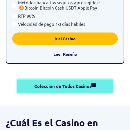
Métodos bancarios seguros y protegidos
:
Bitcoin
Bitcoin Cash
USDT
Apple Pay
RTP
98%
Velocidad de pago
1-3 días hábiles
Ir al Casino
Leer Reseña
Colección de Todos Casinos
¿Cuál Es el Casino en