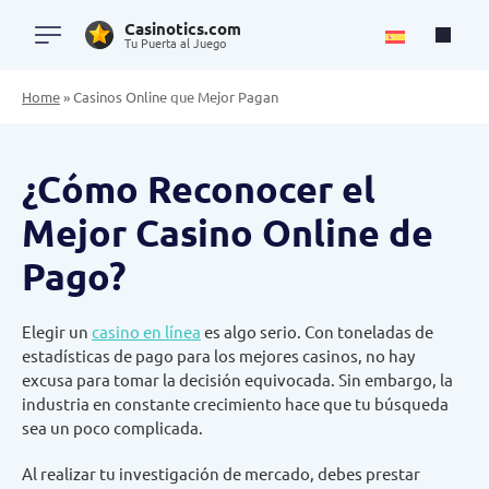
Casinotics.com
Tu Puerta al Juego
Home
»
Casinos Online que Mejor Pagan
¿Cómo Reconocer el
Mejor Casino Online de
Pago?
Elegir un
casino en línea
es algo serio. Con toneladas de
estadísticas de pago para los mejores casinos, no hay
excusa para tomar la decisión equivocada. Sin embargo, la
industria en constante crecimiento hace que tu búsqueda
sea un poco complicada.
Al realizar tu investigación de mercado, debes prestar