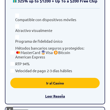
325% up to $1200 + Up To a $200 Free Chip
Compatible con dispositivos móviles
Atractivo visualmente
Programa de fidelidad único
Métodos bancarios seguros y protegidos
:
MasterCard
Visa
Bitcoin
American Express
RTP
94%
Velocidad de pago
2-3 días hábiles
Ir al Casino
Leer Reseña
5