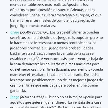
menos rentable pero más realista. Apostar a los
números es pura cuestión de suerte. Además, debes
considerar jugar a la ruleta americana o europea, ya que
tienen diferentes niveles de complejidad y reglas de
juego ligeramente variadas.
Craps
(99,4% y superior).
Los craps difícilmente pueden
ser vistos como el destino de juego más popular, pero no
lo hace menos interesante o menos rentable para los
jugadores promedio. El juego tiene probabilidades
bastante atractivas, aunque la ventaja de la casa se
establece en 0,6%. A veces notarás que la ventaja baja de
la casa demuestra las apuestas mínimas más altas para
que el mejor casino en línea (España, por ejemplo) pueda
mantener el resultado final bien equilibrado. De hecho,
los craps son posiblemente uno de los mejores juegos de
casino en línea que más paga para obtener una buena
ganancia.
Bingo
(al menos 90%).
El bingo no es la mejor opción para
aquellos que quieren ganar dinero. La ventaja de la casa
es increíblemente alta (10%). En las perspectivas a largo