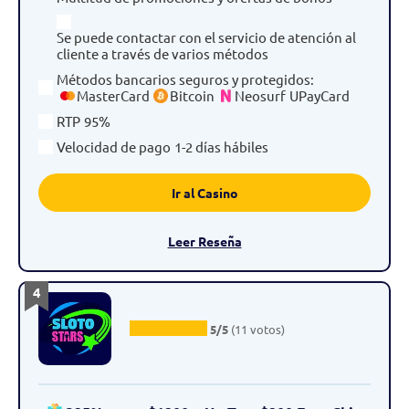
Se puede contactar con el servicio de atención al
cliente a través de varios métodos
Métodos bancarios seguros y protegidos
:
MasterCard
Bitcoin
Neosurf
UPayCard
RTP
95%
Velocidad de pago
1-2 días hábiles
Ir al Casino
Leer Reseña
4
5/5
(11 votos)