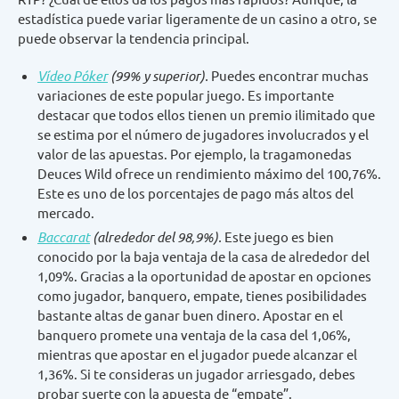
estadística puede variar ligeramente de un casino a otro, se
puede observar la tendencia principal.
Vídeo Póker
(99% y superior).
Puedes encontrar muchas
variaciones de este popular juego. Es importante
destacar que todos ellos tienen un premio ilimitado que
se estima por el número de jugadores involucrados y el
valor de las apuestas. Por ejemplo, la tragamonedas
Deuces Wild ofrece un rendimiento máximo del 100,76%.
Este es uno de los porcentajes de pago más altos del
mercado.
Baccarat
(alrededor del 98,9%).
Este juego es bien
conocido por la baja ventaja de la casa de alrededor del
1,09%. Gracias a la oportunidad de apostar en opciones
como jugador, banquero, empate, tienes posibilidades
bastante altas de ganar buen dinero. Apostar en el
banquero promete una ventaja de la casa del 1,06%,
mientras que apostar en el jugador puede alcanzar el
1,36%. Si te consideras un jugador arriesgado, debes
probar suerte con la apuesta de “empate”.