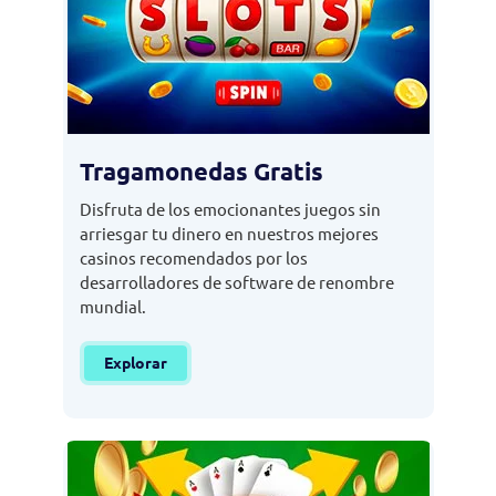
Tragamonedas Gratis
Disfruta de los emocionantes juegos sin
arriesgar tu dinero en nuestros mejores
casinos recomendados por los
desarrolladores de software de renombre
mundial.
Explorar