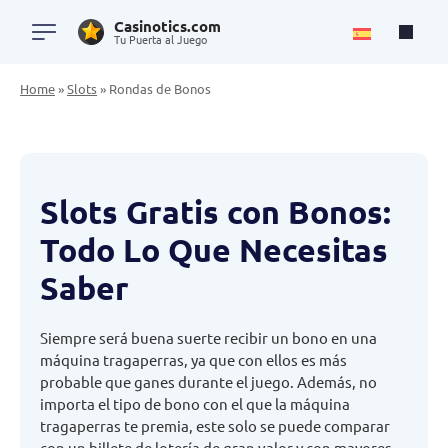
Casinotics.com
Tu Puerta al Juego
Home
»
Slots
»
Rondas de Bonos
Slots Gratis con Bonos:
Todo Lo Que Necesitas
Saber
Siempre será buena suerte recibir un bono en una
máquina tragaperras, ya que con ellos es más
probable que ganes durante el juego. Además, no
importa el tipo de bono con el que la máquina
tragaperras te premia, este solo se puede comparar
con un billete de lotería de gran valor y con mayores