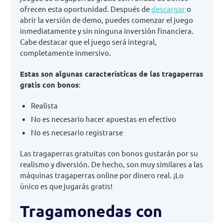
ofrecen esta oportunidad. Después de
descargar
o
abrir la versión de demo, puedes comenzar el juego
inmediatamente y sin ninguna inversión financiera.
Cabe destacar que el juego será integral,
completamente inmersivo.
Estas son algunas características de las tragaperras
gratis con bonos
:
Realista
No es necesario hacer apuestas en efectivo
No es necesario registrarse
Las tragaperras gratuitas con bonos gustarán por su
realismo y diversión. De hecho, son muy similares a las
máquinas tragaperras online por dinero real. ¡Lo
único es que jugarás gratis!
Tragamonedas con