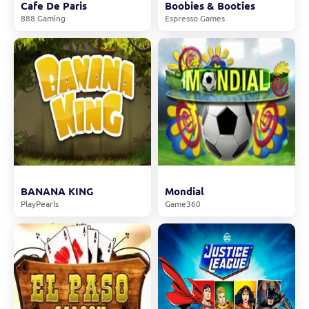
Cafe De Paris
Boobies & Booties
888 Gaming
Espresso Games
BANANA KING
Mondial
PlayPearls
Game360