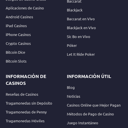
Baccarat
Aplicaciones de Casino
Blackjack
Android Casinos
Baccarat en Vivo
iPad Casinos
Blackjack en Vivo
iPhone Casinos
Sic Bo en Vivo
Crypto Casinos
Póker
Bitcoin Dice
Let It Ride Poker
Bitcoin Slots
INFORMACIÓN DE
INFORMACIÓN ÚTIL
CASINOS
Blog
Reseñas de Casinos
Noticias
Tragamonedas sin Depósito
Casinos Online que Mejor Pagan
Tragamonedas de Penny
Métodos de Pago de Casino
Tragamonedas Móviles
Juego Instantáneo