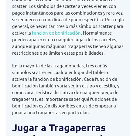
scatter. Los símbolos de scatter a veces vienen con
pagos instantáneos para las combinaciones y rara vez
se requieren en una línea de pago específica. Por regla
general, se necesitan tres o más símbolos scatter para
activar la
función de bonificación
. Normalmente
pueden aparecer en cualquier lugar de los carretes,
aunque algunas máquinas tragaperras tienen algunas
restricciones que limitan estas posibilidades.
En la mayoría de las tragamonedas, tres o más
símbolos scatter en cualquier lugar del tablero
activan la función de bonificación. Cada función de
bonificación también varía según el tipo y el estilo, y
como característica distintiva de cualquier juego de
tragaperras, es importante saber qué funciones de
bonificación están disponibles antes de empezar a
jugar a una tragaperras en particular.
Jugar a Tragaperras