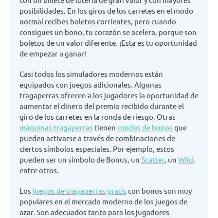
posibilidades. En los giros de los carretes en el modo
normal recibes boletos corrientes, pero cuando
consigues un bono, tu corazón se acelera, porque son
boletos de un valor diferente. ¡Esta es tu oportunidad
de empezar a ganar!
Casi todos los simuladores modernos están
equipados con juegos adicionales. Algunas
tragaperras ofrecen a los jugadores la oportunidad de
aumentar el dinero del premio recibido durante el
giro de los carretes en la ronda de riesgo. Otras
máquinas tragaperras
tienen
rondas de bonos
que
pueden activarse a través de combinaciones de
ciertos símbolos especiales. Por ejemplo, estos
pueden ser un símbolo de Bonus, un
Scatter
, un
Wild
,
entre otros.
Los
juegos de tragaperras gratis
con bonos son muy
populares en el mercado moderno de los juegos de
azar. Son adecuados tanto para los jugadores