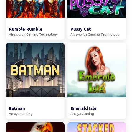
Rumble Rumble
Pussy Cat
Ainsworth Gaming Technology
Ainsworth Gaming Technology
Batman
Emerald Isle
Amaya Gaming
Amaya Gaming