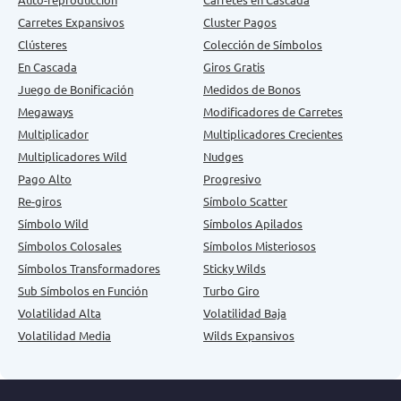
Carretes Expansivos
Cluster Pagos
Clústeres
Colección de Símbolos
En Cascada
Giros Gratis
Juego de Bonificación
Medidos de Bonos
Megaways
Modificadores de Carretes
Multiplicador
Multiplicadores Crecientes
Multiplicadores Wild
Nudges
Pago Alto
Progresivo
Re-giros
Símbolo Scatter
Símbolo Wild
Símbolos Apilados
Símbolos Colosales
Símbolos Misteriosos
Símbolos Transformadores
Sticky Wilds
Sub Símbolos en Función
Turbo Giro
Volatilidad Alta
Volatilidad Baja
Volatilidad Media
Wilds Expansivos