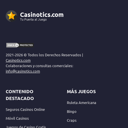
Casinotics.com
Tu Puerta al Juego
2021-2026 © Todos los Derechos Reservados |
Casinotics.com
Colaboraciones y consultas comerciales:
info@casinotics.com
CONTENIDO
MÁS JUEGOS
DESTACADO
Ruleta Americana
Seguros Casinos Online
Bingo
Móvil Casinos
Craps
Juegos de Casino Gratis