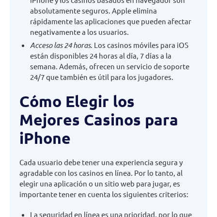
absolutamente seguros. Apple elimina
rápidamente las aplicaciones que pueden afectar
negativamente a los usuarios.
Acceso las 24 horas
. Los casinos móviles para iOS
están disponibles 24 horas al día, 7 días a la
semana. Además, ofrecen un servicio de soporte
24/7 que también es útil para los jugadores.
Cómo Elegir los
Mejores Casinos para
iPhone
Cada usuario debe tener una experiencia segura y
agradable con los casinos en línea. Por lo tanto, al
elegir una aplicación o un sitio web para jugar, es
importante tener en cuenta los siguientes criterios:
La seguridad en línea es una prioridad, por lo que