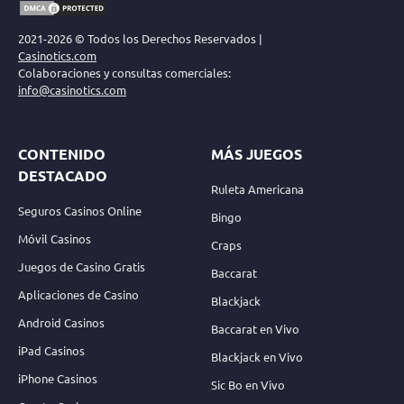
2021-2026 © Todos los Derechos Reservados |
Casinotics.com
Colaboraciones y consultas comerciales:
info@casinotics.com
CONTENIDO
MÁS JUEGOS
DESTACADO
Ruleta Americana
Seguros Casinos Online
Bingo
Móvil Casinos
Craps
Juegos de Casino Gratis
Baccarat
Aplicaciones de Casino
Blackjack
Android Casinos
Baccarat en Vivo
iPad Casinos
Blackjack en Vivo
iPhone Casinos
Sic Bo en Vivo