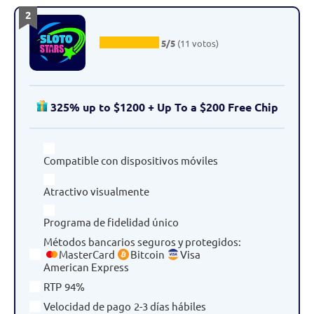
2
5/5
(11 votos)
325% up to $1200 + Up To a $200 Free Chip
Compatible con dispositivos móviles
Atractivo visualmente
Programa de fidelidad único
Métodos bancarios seguros y protegidos
:
MasterCard
Bitcoin
Visa
American Express
RTP
94%
Velocidad de pago
2-3 días hábiles