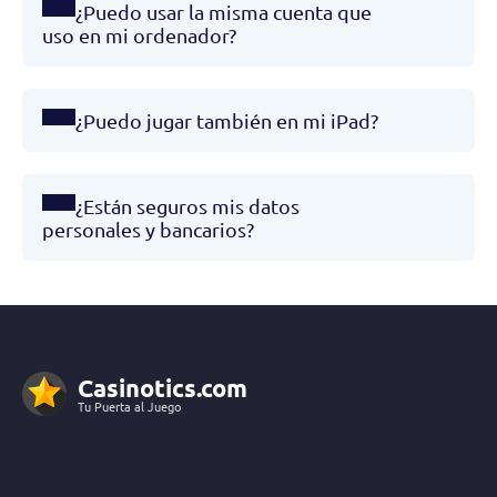
¿Puedo usar la misma cuenta que
uso en mi ordenador?
¿Puedo jugar también en mi iPad?
¿Están seguros mis datos
personales y bancarios?
Casinotics.com
Tu Puerta al Juego