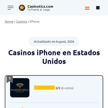
Casinotics.com
Tu Puerta al Juego
Home
»
Casinos
»
iPhone
Actualizado en August, 2026
Casinos iPhone en Estados
Unidos
1
5/5
(6 votos)