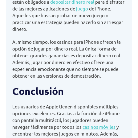
están obligados a
depositar dinero real
para disfrutar
de las mejores aplicaciones de
juego
de iPhone.
Aquellos que buscan probar un nuevo juego o
practicar una estrategia pueden hacerlo sin arriesgar
dinero.
Al mismo tiempo, los casinos para iPhone ofrecen la
opción de jugar por dinero real. La única forma de
obtener grandes ganancias es depositar dinero real.
Además, jugar por dinero en efectivo ofrece una
experiencia emocionante que no siempre se puede
obtener en las versiones de demostración.
Conclusión
Los usuarios de Apple tienen disponibles múltiples
opciones excelentes. Gracias a la función de iPhone
con pantalla multitáctil, los jugadores pueden
navegar fácilmente por todos los
casinos móviles
y
encontrar los mejores juegos en minutos. Además,