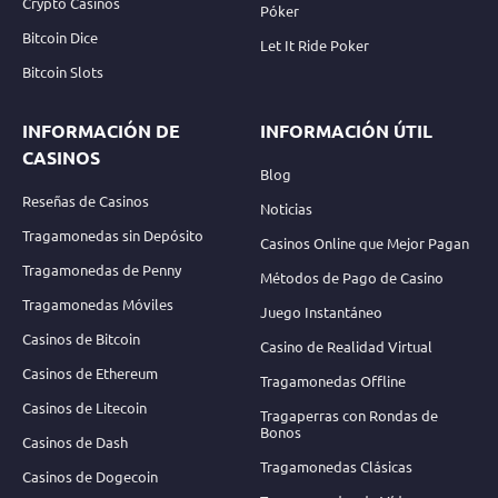
Crypto Casinos
Póker
Bitcoin Dice
Let It Ride Poker
Bitcoin Slots
INFORMACIÓN DE
INFORMACIÓN ÚTIL
CASINOS
Blog
Reseñas de Casinos
Noticias
Tragamonedas sin Depósito
Casinos Online que Mejor Pagan
Tragamonedas de Penny
Métodos de Pago de Casino
Tragamonedas Móviles
Juego Instantáneo
Casinos de Bitcoin
Casino de Realidad Virtual
Casinos de Ethereum
Tragamonedas Offline
Casinos de Litecoin
Tragaperras con Rondas de
Bonos
Casinos de Dash
Tragamonedas Clásicas
Casinos de Dogecoin