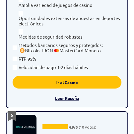
Amplia variedad de juegos de casino
Oportunidades extensas de apuestas en deportes
electrónicos
Medidas de seguridad robustas
Métodos bancarios seguros y protegidos
:
Bitcoin
TRON
MasterCard
Monero
RTP
95%
Velocidad de pago
1-2 días hábiles
Ir al Casino
Leer Reseña
5
4.9/5
(10 votos)