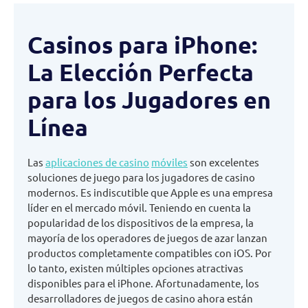
Casinos para iPhone:
La Elección Perfecta
para los Jugadores en
Línea
Las
aplicaciones de casino
móviles
son excelentes
soluciones de juego para los jugadores de casino
modernos. Es indiscutible que Apple es una empresa
líder en el mercado móvil. Teniendo en cuenta la
popularidad de los dispositivos de la empresa, la
mayoría de los operadores de juegos de azar lanzan
productos completamente compatibles con iOS. Por
lo tanto, existen múltiples opciones atractivas
disponibles para el iPhone. Afortunadamente, los
desarrolladores de juegos de casino ahora están