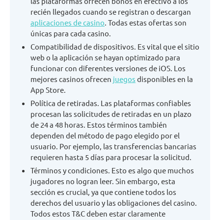
las plataformas ofrecen bonos en efectivo a los
recién llegados cuando se registran o descargan
aplicaciones de casino
. Todas estas ofertas son
únicas para cada casino.
Compatibilidad de dispositivos. Es vital que el sitio
web o la aplicación se hayan optimizado para
funcionar con diferentes versiones de iOS. Los
mejores casinos ofrecen
juegos
disponibles en la
App Store.
Política de retiradas. Las plataformas confiables
procesan las solicitudes de retiradas en un plazo
de 24 a 48 horas. Estos términos también
dependen del método de pago elegido por el
usuario. Por ejemplo, las transferencias bancarias
requieren hasta 5 días para procesar la solicitud.
Términos y condiciones. Esto es algo que muchos
jugadores no logran leer. Sin embargo, esta
sección es crucial, ya que contiene todos los
derechos del usuario y las obligaciones del casino.
Todos estos T&C deben estar claramente