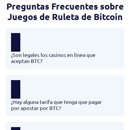
Preguntas Frecuentes sobre
Juegos de Ruleta de Bitcoin
¿Son legales los casinos en línea que
aceptan BTC?
¿Hay alguna tarifa que tenga que pagar
por apostar por BTC?