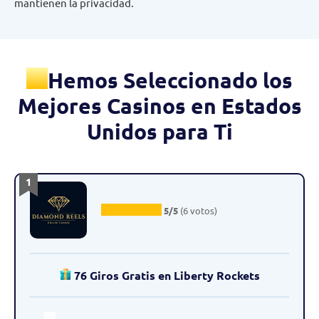
mantienen la privacidad.
Hemos Seleccionado los
Mejores Casinos en Estados
Unidos para Ti
1
5/5
(6 votos)
76 Giros Gratis en Liberty Rockets