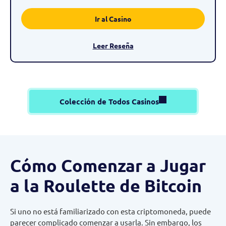
Ir al Casino
Leer Reseña
Colección de Todos Casinos
Cómo Comenzar a Jugar
a la Roulette de Bitcoin
Si uno no está familiarizado con esta criptomoneda, puede
parecer complicado comenzar a usarla. Sin embargo, los