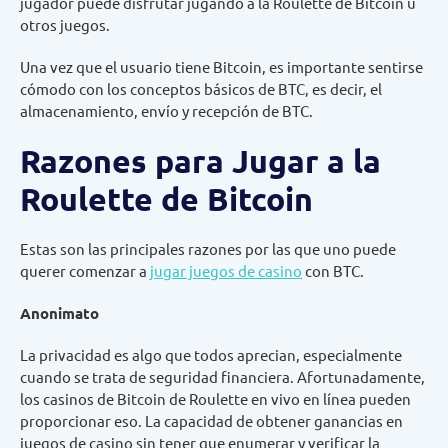
jugador puede disfrutar jugando a la Roulette de Bitcoin u
otros juegos.
Una vez que el usuario tiene Bitcoin, es importante sentirse
cómodo con los conceptos básicos de BTC, es decir, el
almacenamiento, envío y recepción de BTC.
Razones para Jugar a la
Roulette de Bitcoin
Estas son las principales razones por las que uno puede
querer comenzar a
jugar juegos de casino
con BTC.
Anonimato
La privacidad es algo que todos aprecian, especialmente
cuando se trata de seguridad financiera. Afortunadamente,
los casinos de Bitcoin de Roulette en vivo en línea pueden
proporcionar eso. La capacidad de obtener ganancias en
juegos de casino sin tener que enumerar y verificar la