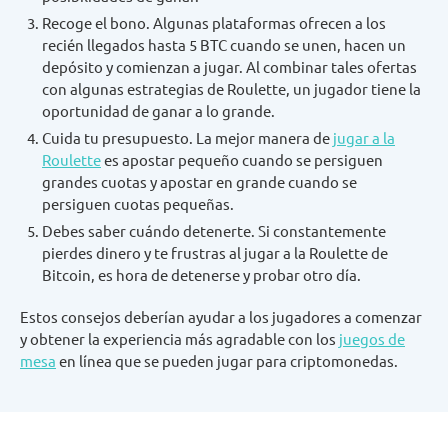
Recoge el bono. Algunas plataformas ofrecen a los
recién llegados hasta 5 BTC cuando se unen, hacen un
depósito y comienzan a jugar. Al combinar tales ofertas
con algunas estrategias de Roulette, un jugador tiene la
oportunidad de ganar a lo grande.
Cuida tu presupuesto. La mejor manera de
jugar a la
Roulette
es apostar pequeño cuando se persiguen
grandes cuotas y apostar en grande cuando se
persiguen cuotas pequeñas.
Debes saber cuándo detenerte. Si constantemente
pierdes dinero y te frustras al jugar a la Roulette de
Bitcoin, es hora de detenerse y probar otro día.
Estos consejos deberían ayudar a los jugadores a comenzar
y obtener la experiencia más agradable con los
juegos de
mesa
en línea que se pueden jugar para criptomonedas.