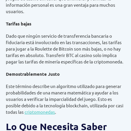
información personal es una gran ventaja para muchos
usuarios.
Tarifas bajas
Dado que ningún servicio de transferencia bancaria o
fiduciaria está involucrado en las transacciones, las tarifas
para jugar a la Roulette de Bitcoin son más bajas, o no hay
tarifas en absoluto. Transferir BTC al casino solo implica
pagar las tarifas de minería específicas de la criptomoneda.
Demostrablemente Justo
Este término describe un algoritmo utilizado para generar
probabilidades de una manera matemática y ayudar a los
usuarios a verificar la imparcialidad del juego. Esto es
posible debido a la tecnología blockchain, utilizada por casi
todas las
criptomonedas
.
Lo Que Necesita Saber