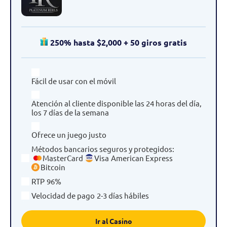
250% hasta $2,000 + 50 giros gratis
Fácil de usar con el móvil
Atención al cliente disponible las 24 horas del día,
los 7 días de la semana
Ofrece un juego justo
Métodos bancarios seguros y protegidos
:
MasterCard
Visa
American Express
Bitcoin
RTP
96%
Velocidad de pago
2-3 días hábiles
Ir al Casino