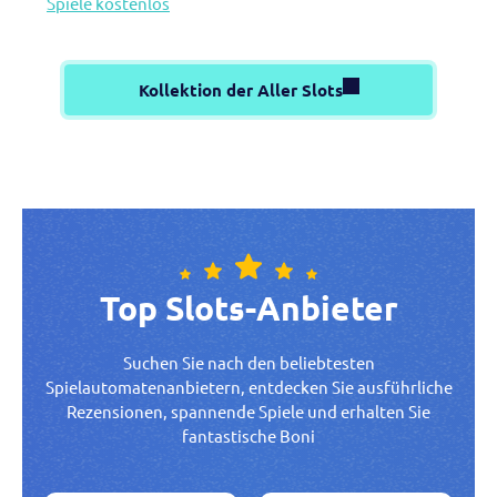
Spiele kostenlos
Kollektion der Aller Slots
Top Slots-Anbieter
Suchen Sie nach den beliebtesten
Spielautomatenanbietern, entdecken Sie ausführliche
Rezensionen, spannende Spiele und erhalten Sie
fantastische Boni