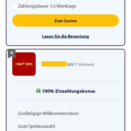
Zahlungsdauer
1-2 Werktage
Zum Casino
Lesen Sie die Bewertung
6
5/5
(7 Stimmen)
100% Einzahlungsbonus
Großzügige Willkommensboni
Gute Spielauswahl