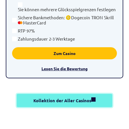
Sie können mehrere Glücksspielgrenzen festlegen
Sichere Bankmethoden
:
Dogecoin
TRON
Skrill
MasterCard
RTP
97%
Zahlungsdauer
2-3 Werktage
Zum Casino
Lesen Sie die Bewertung
Kollektion der Aller Casinos