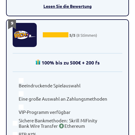
Lesen Sie die Bewertung
9
5/5
(8 Stimmen)
100% bis zu 500€ + 200 fs
Beeindruckende Spielauswahl
Eine große Auswahl an Zahlungsmethoden
VIP-Programm verfügbar
Sichere Bankmethoden
:
Skrill
MiFinity
Bank Wire Transfer
Ethereum
RTP
97%