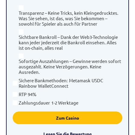
Transparenz – Keine Tricks, kein Kleingedrucktes.
Was Sie sehen, ist das, was Sie bekommen –
sowohl für Spieler als auch für Partner
Sichtbare Bankroll – Dank der Web3-Technologie
kann jeder jederzeit die Bankroll einsehen. Alles
ist on-chain, alles real
Sofortige Auszahlungen – Gewinne werden sofort
ausgezahlt. Keine Verzögerungen. Keine
Ausreden.
Sichere Bankmethoden
:
Metamask
USDC
Rainbow
WalletConnect
RTP
94%
Zahlungsdauer
1-2 Werktage
Zum Casino
Lesen Sie die Bewertung