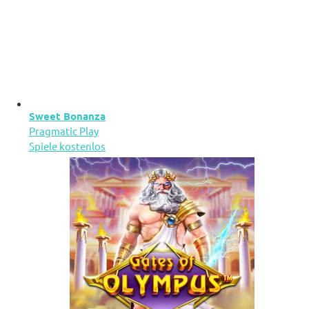
Sweet Bonanza
Pragmatic Play
Spiele kostenlos