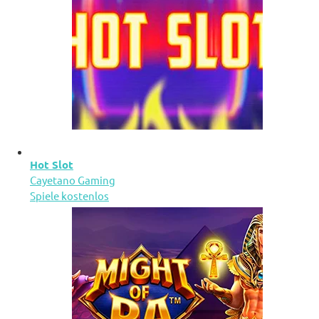
Hot Slot
Cayetano Gaming
Spiele kostenlos