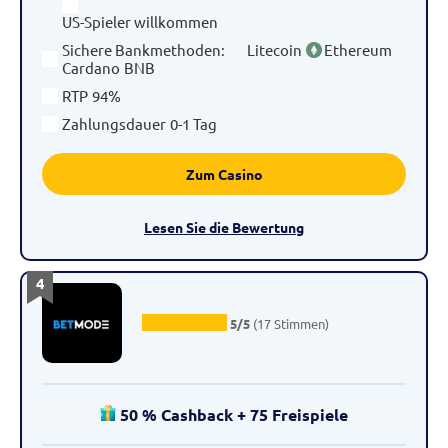
US-Spieler willkommen
Sichere Bankmethoden
:
Litecoin
Ethereum
Cardano
BNB
RTP
94%
Zahlungsdauer
0-1 Tag
Zum Casino
Lesen Sie die Bewertung
4
5/5
(17 Stimmen)
50 % Cashback + 75 Freispiele