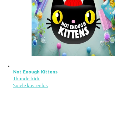
Not Enough Kittens
Thunderkick
Spiele kostenlos