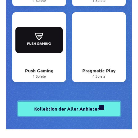
1 Spiele
1 Spiele
Push Gaming
Pragmatic Play
1 Spiele
4 Spiele
Kollektion der Aller Anbieter