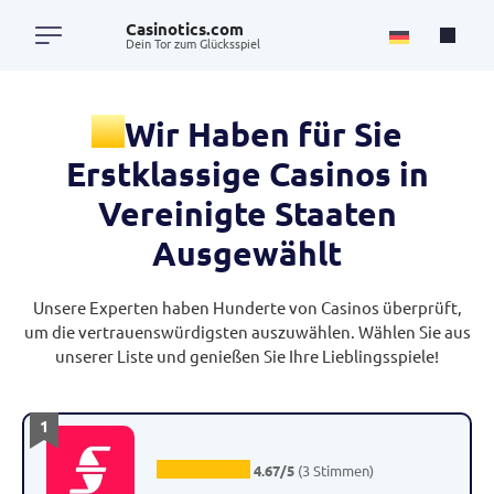
Casinotics.com
Dein Tor zum Glücksspiel
Wir Haben für Sie
Erstklassige Casinos in
Vereinigte Staaten
Ausgewählt
Unsere Experten haben Hunderte von Casinos überprüft,
um die vertrauenswürdigsten auszuwählen. Wählen Sie aus
unserer Liste und genießen Sie Ihre Lieblingsspiele!
1
4.67/5
(3 Stimmen)