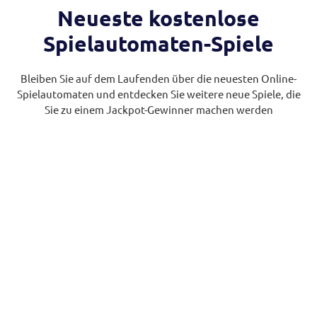
Neueste kostenlose
Spielautomaten-Spiele
Bleiben Sie auf dem Laufenden über die neuesten Online-
Spielautomaten und entdecken Sie weitere neue Spiele, die
Sie zu einem Jackpot-Gewinner machen werden