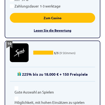
Zahlungsdauer
1-3 werktage
Zum Casino
Lesen Sie die Bewertung
10
5/5
(9 Stimmen)
225% bis zu 18.000 € + 150 Freispiele
Gute Auswahl an Spielen
Möglichkeit, mit hohen Einsätzen zu spielen