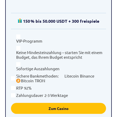
150 % bis 50.000 USDT + 300 freispiele
VIP-Programm
Keine Mindesteinzahlung – starten Sie mit einem
Budget, das Ihrem Budget entspricht
Sofortige Auszahlungen
Sichere Bankmethoden
:
Litecoin
Binance
Bitcoin
TRON
RTP
92%
Zahlungsdauer
2-3 Werktage
Zum Casino