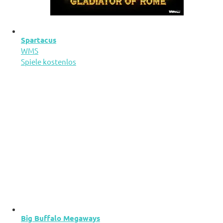
Spartacus
WMS
Spiele kostenlos
Big Buffalo Megaways