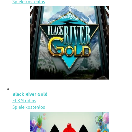
Spiele kostenlos
Black River Gold
ELK Studios
Spiele kostenlos