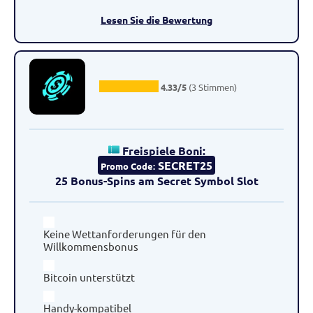
Lesen Sie die Bewertung
4.33/5
(3 Stimmen)
Freispiele Boni:
SECRET25
Promo Code:
25 Bonus-Spins am Secret Symbol Slot
Keine Wettanforderungen für den
Willkommensbonus
Bitcoin unterstützt
Handy-kompatibel