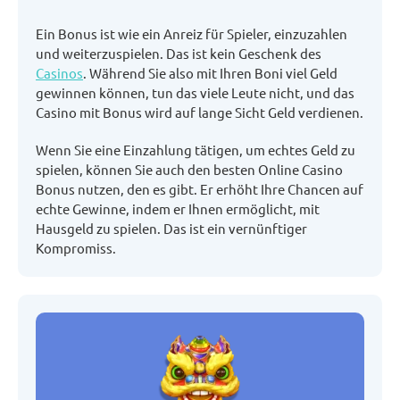
Ein Bonus ist wie ein Anreiz für Spieler, einzuzahlen
und weiterzuspielen. Das ist kein Geschenk des
Casinos
. Während Sie also mit Ihren Boni viel Geld
gewinnen können, tun das viele Leute nicht, und das
Casino mit Bonus wird auf lange Sicht Geld verdienen.
Wenn Sie eine Einzahlung tätigen, um echtes Geld zu
spielen, können Sie auch den besten Online Casino
Bonus nutzen, den es gibt. Er erhöht Ihre Chancen auf
echte Gewinne, indem er Ihnen ermöglicht, mit
Hausgeld zu spielen. Das ist ein vernünftiger
Kompromiss.