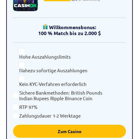
Willkommensbonus:
100 % Match bis zu 2.000 $
Hohe Auszahlungslimits
Nahezu sofortige Auszahlungen
Kein KYC-Verfahren erforderlich
Sichere Bankmethoden
:
British Pounds
Indian Rupees
Ripple
Binance Coin
RTP
97%
Zahlungsdauer
1-2 Werktage
Zum Casino