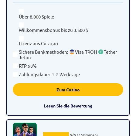
Über 8.000 Spiele
Willkommensbonus bis zu 3.500 $
Lizenz aus Curaçao
Sichere Bankmethoden
:
Visa
TRON
Tether
Jeton
RTP
93%
Zahlungsdauer
1–2 Werktage
Zum Casino
Lesen Sie die Bewertung
5/5
(7 Stimmen)