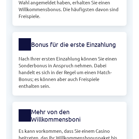
Wahl angemeldet haben, erhalten Sie einen
Willkommensbonus. Die häufigsten davon sind
Freispiele.
Bonus für die erste Einzahlung
Nach Ihrer ersten Einzahlung können Sie einen
Sonderbonus in Anspruch nehmen. Dabei
handelt es sich in der Regel um einen Match-
Bonus; es können aber auch Freispiele
enthalten sein.
Mehr von den
Willkommensboni
Es kann vorkommen, dass Sie einem Casino
beitreten, das Ihr Willkommensbonuspaket bis