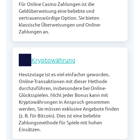
Für Online Casino Zahlungen ist die
Geldüberweisung eine beliebte und
vertrauenswürdige Option. Sie bieten
klassische Überweisungen und Online-
Zahlungen an.
Kryptowährung
Heutzutage ist es viel einfacher geworden,
Online-Transaktionen mit dieser Methode
durchzuführen, insbesondere bei Online-
Glücksspielen. Nicht jeder Bonus kann mit
Kryptowährungen in Anspruch genommen
werden, Sie müssen exklusive Angebote finden
(z. B. für Bitcoin). Dies ist eine beliebte
Zahlungsmethode für Spiele mit hohen
Einsätzen.