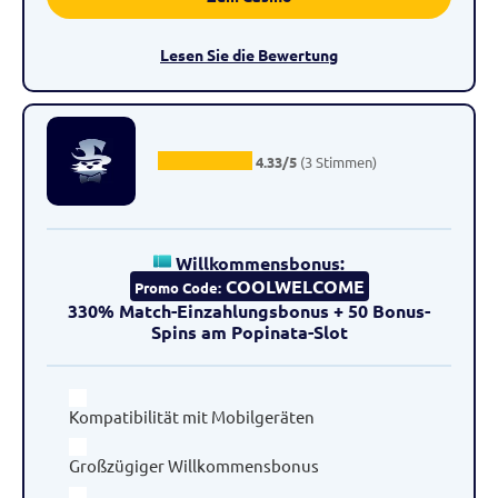
Lesen Sie die Bewertung
4.33/5
(3 Stimmen)
Willkommensbonus:
COOLWELCOME
Promo Code:
330% Match-Einzahlungsbonus + 50 Bonus-
Spins am Popinata-Slot
Kompatibilität mit Mobilgeräten
Großzügiger Willkommensbonus