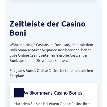
Zeitleiste der Casino
Boni
Während einige Casinos ihr Bonusangebot mit dem
Willkommenspaket beginnen und beenden, haben
gute Online Casinoseiten eine große Auswahl an
Boni, aus denen Sie wählen können.
Ein gutes Bonus Online Casino bietet einen solchen
Zeitplan:
Willkommens Casino Bonus
Nachdem Sie sich bei einem Online Casino Ihrer