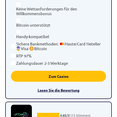
Keine Wettanforderungen für den
Willkommensbonus
Bitcoin unterstützt
Handy-kompatibel
Sichere Bankmethoden
:
MasterCard
Neteller
Visa
Bitcoin
RTP
97%
Zahlungsdauer
2-3 Werktage
Zum Casino
Lesen Sie die Bewertung
4.85/5
(13 Stimmen)