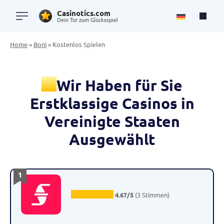
Casinotics.com
Dein Tor zum Glücksspiel
Home
»
Boni
»
Kostenlos Spielen
Wir Haben für Sie
Erstklassige Casinos in
Vereinigte Staaten
Ausgewählt
1
4.67/5
(3 Stimmen)