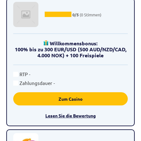
0/5
(0 Stimmen)
Willkommensbonus:
100% bis zu 300 EUR/USD (500 AUD/NZD/CAD,
4.000 NOK) + 100 Freispiele
RTP
-
Zahlungsdauer
-
Zum Casino
Lesen Sie die Bewertung