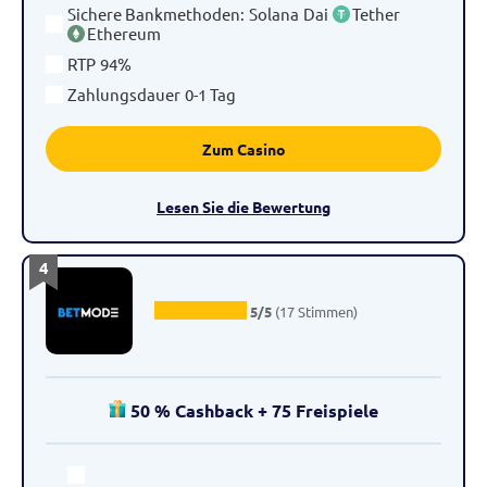
Sichere Bankmethoden
:
Solana
Dai
Tether
Ethereum
RTP
94%
Zahlungsdauer
0-1 Tag
Zum Casino
Lesen Sie die Bewertung
4
5/5
(17 Stimmen)
50 % Cashback + 75 Freispiele