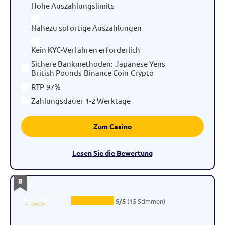
Hohe Auszahlungslimits
Nahezu sofortige Auszahlungen
Kein KYC-Verfahren erforderlich
Sichere Bankmethoden
:
Japanese Yens
British Pounds
Binance Coin
Crypto
RTP
97%
Zahlungsdauer
1-2 Werktage
Zum Casino
Lesen Sie die Bewertung
8
5/5
(15 Stimmen)