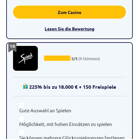
Zum Casino
Lesen Sie die Bewertung
10
5/5
(9 Stimmen)
225% bis zu 18.000 € + 150 Freispiele
Gute Auswahl an Spielen
Möglichkeit, mit hohen Einsätzen zu spielen
Sie können mehrere Glücksspielgrenzen festlegen