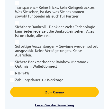
Transparenz – Keine Tricks, kein Kleingedrucktes.
Was Sie sehen, ist das, was Sie bekommen –
sowohl für Spieler als auch für Partner
Sichtbare Bankroll – Dank der Web3-Technologie
kann jeder jederzeit die Bankroll einsehen. Alles
ist on-chain, alles real
Sofortige Auszahlungen – Gewinne werden sofort
ausgezahlt. Keine Verzögerungen. Keine
Ausreden.
Sichere Bankmethoden
:
Rainbow
Metamask
Optimism
WalletConnect
RTP
94%
Zahlungsdauer
1-2 Werktage
Zum Casino
Lesen Sie die Bewertung