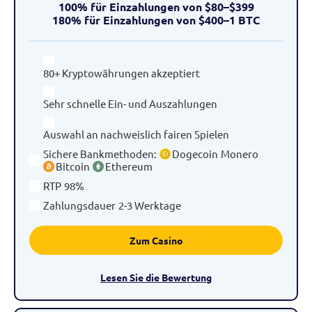
100% für Einzahlungen von $80–$399
180% für Einzahlungen von $400–1 BTC
80+ Kryptowährungen akzeptiert
Sehr schnelle Ein- und Auszahlungen
Auswahl an nachweislich fairen Spielen
Sichere Bankmethoden
:
Dogecoin
Monero
Bitcoin
Ethereum
RTP
98%
Zahlungsdauer
2-3 Werktage
Zum Casino
Lesen Sie die Bewertung