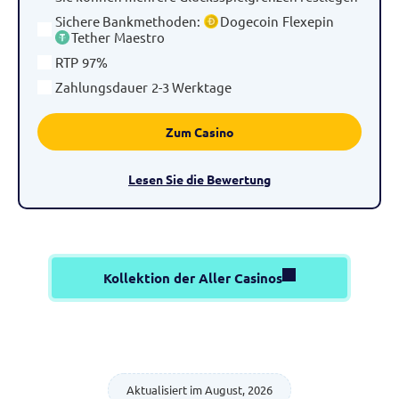
Sichere Bankmethoden
:
Dogecoin
Flexepin
Tether
Maestro
RTP
97%
Zahlungsdauer
2-3 Werktage
Zum Casino
Lesen Sie die Bewertung
Kollektion der Aller Casinos
Aktualisiert im August, 2026