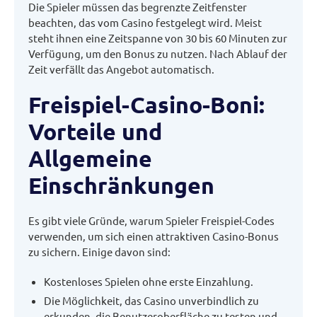
Die Spieler müssen das begrenzte Zeitfenster
beachten, das vom Casino festgelegt wird. Meist
steht ihnen eine Zeitspanne von 30 bis 60 Minuten zur
Verfügung, um den Bonus zu nutzen. Nach Ablauf der
Zeit verfällt das Angebot automatisch.
Freispiel-Casino-Boni:
Vorteile und
Allgemeine
Einschränkungen
Es gibt viele Gründe, warum Spieler Freispiel-Codes
verwenden, um sich einen attraktiven Casino-Bonus
zu sichern. Einige davon sind:
Kostenloses Spielen ohne erste Einzahlung.
Die Möglichkeit, das Casino unverbindlich zu
erkunden, die Benutzeroberfläche zu testen und