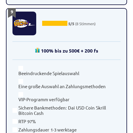
9
5/5
(8 Stimmen)
100% bis zu 500€ + 200 fs
Beeindruckende Spielauswahl
Eine große Auswahl an Zahlungsmethoden
VIP-Programm verfügbar
Sichere Bankmethoden
:
Dai
USD Coin
Skrill
Bitcoin Cash
RTP
97%
Zahlungsdauer
1-3 werktage