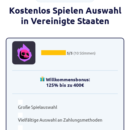
Kostenlos Spielen Auswahl
in Vereinigte Staaten
5/5
(10 Stimmen)
Willkommensbonus:
125% bis zu 400€
Große Spielauswahl
Vielfältige Auswahl an Zahlungsmethoden