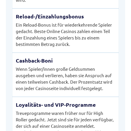
Reload-/Einzahlungsbonus
Ein Reload-Bonus ist für wiederkehrende Spieler
gedacht. Beste Online Casinos zahlen einen Teil
der Einzahlung eines Spielers bis zu einem
bestimmten Betrag zurück.
Cashback-Boni
Wenn Spieler/innen große Geldsummen
ausgeben und verlieren, haben sie Anspruch auf
einen teilweisen Cashback. Der Prozentsatz wird
von jeder Casinoseite individuell festgelegt.
Loyalitäts- und VIP-Programme
Treueprogramme waren früher nur für High
Roller gedacht. Jetzt sind sie für jeden verfügbar,
der sich auf einer Casinoseite anmeldet.