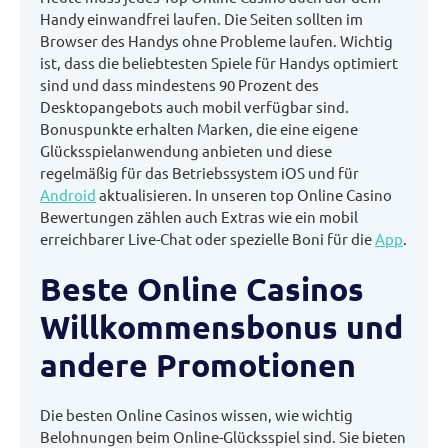
Handy einwandfrei laufen. Die Seiten sollten im
Browser des Handys ohne Probleme laufen. Wichtig
ist, dass die beliebtesten Spiele für Handys optimiert
sind und dass mindestens 90 Prozent des
Desktopangebots auch mobil verfügbar sind.
Bonuspunkte erhalten Marken, die eine eigene
Glücksspielanwendung anbieten und diese
regelmäßig für das Betriebssystem iOS und für
Android
aktualisieren. In unseren top Online Casino
Bewertungen zählen auch Extras wie ein mobil
erreichbarer Live-Chat oder spezielle Boni für die
App
.
Beste Online Casinos
Willkommensbonus und
andere Promotionen
Die besten Online Casinos wissen, wie wichtig
Belohnungen beim Online-Glücksspiel sind. Sie bieten