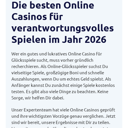
Die besten Online
Casinos für
verantwortungsvolles
Spielen im Jahr 2026
Wer ein gutes und lukratives Online Casino für
Glücksspiele sucht, muss vorher gründlich
recherchieren. Als Online-Glücksspieler suchst Du
vielseitige Spiele, großzügige Boni und schnelle
Auszahlungen, wenn Du um echtes Geld spielst. Als
Anfänger kannst Du zunächst einige Spiele kostenlos
testen. Es gibt also viele Dinge zu beachten. Keine
Sorge, wir helfen Dir dabei.
Unser Expertenteam hat viele Online Casinos geprüft
und ihre wichtigsten Vorzüge genau verglichen. Jetzt
sind wir bereit, unsere Ergebnisse mit Dir zu teilen.