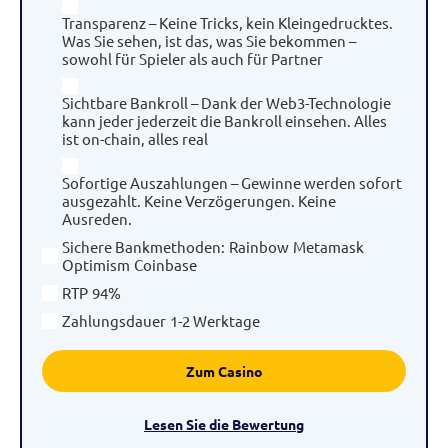
Transparenz – Keine Tricks, kein Kleingedrucktes.
Was Sie sehen, ist das, was Sie bekommen –
sowohl für Spieler als auch für Partner
Sichtbare Bankroll – Dank der Web3-Technologie
kann jeder jederzeit die Bankroll einsehen. Alles
ist on-chain, alles real
Sofortige Auszahlungen – Gewinne werden sofort
ausgezahlt. Keine Verzögerungen. Keine
Ausreden.
Sichere Bankmethoden
:
Rainbow
Metamask
Optimism
Coinbase
RTP
94%
Zahlungsdauer
1-2 Werktage
Zum Casino
Lesen Sie die Bewertung