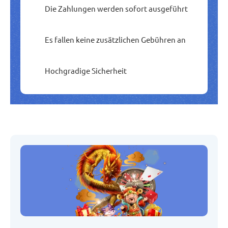
Die Zahlungen werden sofort ausgeführt
Es fallen keine zusätzlichen Gebühren an
Hochgradige Sicherheit