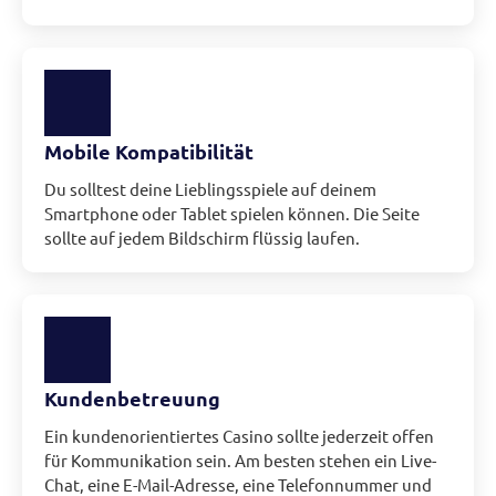
Mobile Kompatibilität
Du solltest deine Lieblingsspiele auf deinem
Smartphone oder Tablet spielen können. Die Seite
sollte auf jedem Bildschirm flüssig laufen.
Kundenbetreuung
Ein kundenorientiertes Casino sollte jederzeit offen
für Kommunikation sein. Am besten stehen ein Live-
Chat, eine E-Mail-Adresse, eine Telefonnummer und