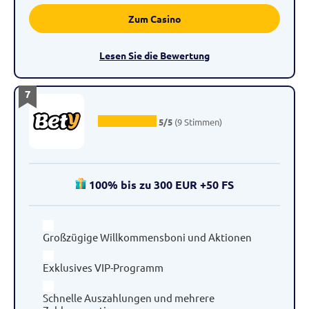
Zum Casino
Lesen Sie die Bewertung
7
5/5
(9 Stimmen)
100% bis zu 300 EUR +50 FS
Großzügige Willkommensboni und Aktionen
Exklusives VIP-Programm
Schnelle Auszahlungen und mehrere