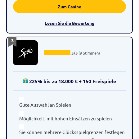
Zum Casino
Lesen Sie die Bewertung
3
5/5
(9 Stimmen)
225% bis zu 18.000 € + 150 Freispiele
Gute Auswahl an Spielen
Möglichkeit, mit hohen Einsätzen zu spielen
Sie können mehrere Glücksspielgrenzen festlegen