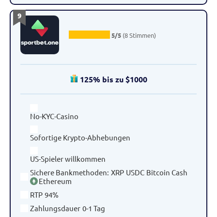
9
5/5
(8 Stimmen)
125% bis zu $1000
No-KYC-Casino
Sofortige Krypto-Abhebungen
US-Spieler willkommen
Sichere Bankmethoden
:
XRP
USDC
Bitcoin Cash
Ethereum
RTP
94%
Zahlungsdauer
0-1 Tag