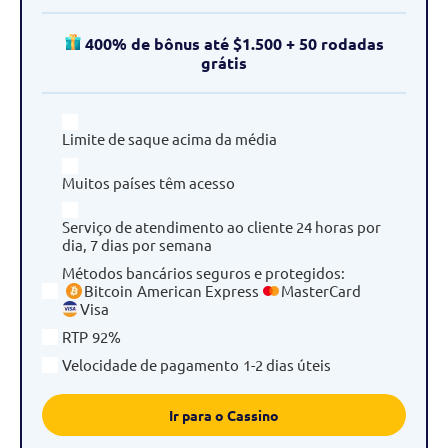
400% de bônus até $1.500 + 50 rodadas
grátis
Limite de saque acima da média
Muitos países têm acesso
Serviço de atendimento ao cliente 24 horas por
dia, 7 dias por semana
Métodos bancários seguros e protegidos
:
Bitcoin
American Express
MasterCard
Visa
RTP
92%
Velocidade de pagamento
1-2 dias úteis
Ir para o Cassino