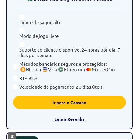
Limite de saque alto
Modo de jogo livre
Suporte ao cliente disponível 24 horas por dia, 7
dias por semana
Métodos bancários seguros e protegidos
:
Bitcoin
Visa
Ethereum
MasterCard
RTP
93%
Velocidade de pagamento
2-3 dias úteis
Ir para o Cassino
Leia a Resenha
5