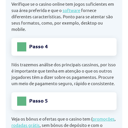
Verifique se o casino online tem jogos suficientes em
sua área preferida e que o
software
fornece
diferentes características. Ponto para se atentar são
seus formatos, como, por exemplo, desktop ou
mobile.
Passo 4
Nós trazemos análise dos principais cassinos, por isso
é importante que tenha em atenção o que os outros
jogadores têm a dizer sobre os pagamentos. Procure
um meio de pagamento seguro, rápido e consistente.
Passo 5
Veja os bônus e ofertas que o casino tem (
promoções
,
rodadas grátis
, sem bônus de depósito e com o