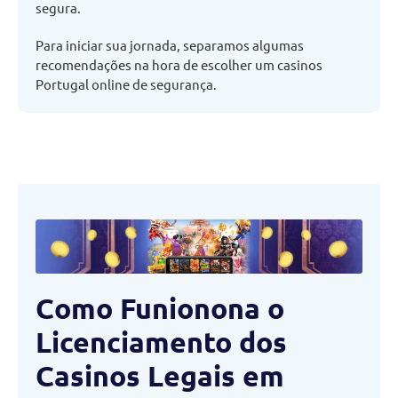
segura.
Para iniciar sua jornada, separamos algumas
recomendações na hora de escolher um casinos
Portugal online de segurança.
Como Funionona o
Licenciamento dos
Casinos Legais em