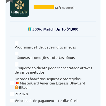
4.6/5
(5 votos)
300% Match Up To $1,000
Programa de fidelidade multicamadas
Inúmeras promoções e ofertas bônus
O suporte ao cliente pode ser contatado através
de vários métodos
Métodos bancários seguros e protegidos
:
MasterCard
American Express
UPayCard
Bitcoin
RTP
92%
Velocidade de pagamento
1-2 dias úteis