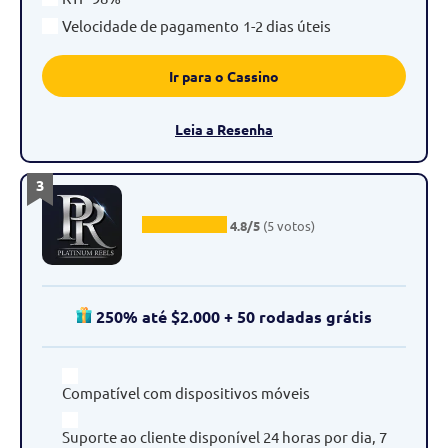
Velocidade de pagamento
1-2 dias úteis
Ir para o Cassino
Leia a Resenha
3
4.8/5
(5 votos)
250% até $2.000 + 50 rodadas grátis
Compatível com dispositivos móveis
Suporte ao cliente disponível 24 horas por dia, 7