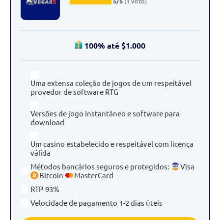
5/5
(1 voto)
100% até $1.000
Uma extensa coleção de jogos de um respeitável
provedor de software RTG
Versões de jogo instantâneo e software para
download
Um casino estabelecido e respeitável com licença
válida
Métodos bancários seguros e protegidos
:
Visa
Bitcoin
MasterCard
RTP
93%
Velocidade de pagamento
1-2 dias úteis