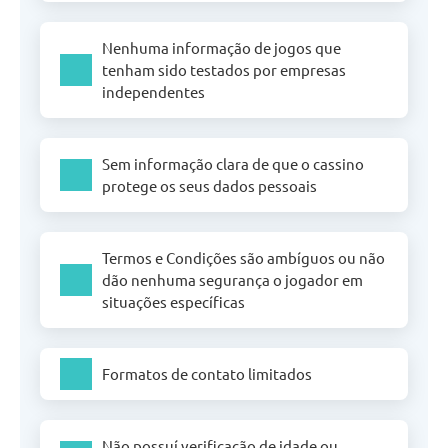
Nenhuma informação de jogos que
tenham sido testados por empresas
independentes
Sem informação clara de que o cassino
protege os seus dados pessoais
Termos e Condições são ambíguos ou não
dão nenhuma segurança o jogador em
situações específicas
Formatos de contato limitados
Não possuí verificação de idade ou