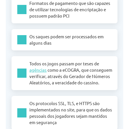
Formatos de pagamento que são capazes
de utilizar tecnologias de encriptação e
possuem padrão PCI
Os saques podem ser processados em
alguns dias
Todos os jogos passam por teses de
agências
como a eCOGRA, que conseguem
verificar, através do Gerador de Números
Aleatórios, a veracidade do cassino.
Os protocolos SSL, TLS, e HTTPS são
implementados no site, para que os dados
pessoais dos jogadores sejam mantidos
em segurança