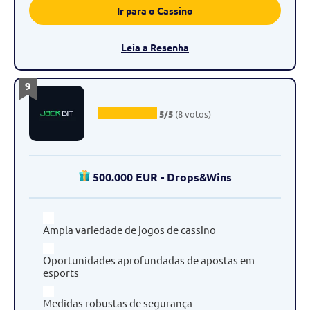
Ir para o Cassino
Leia a Resenha
9
5/5
(8 votos)
500.000 EUR - Drops&Wins
Ampla variedade de jogos de cassino
Oportunidades aprofundadas de apostas em
esports
Medidas robustas de segurança