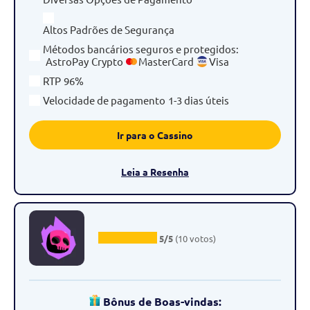
Altos Padrões de Segurança
Métodos bancários seguros e protegidos
:
AstroPay
Crypto
MasterCard
Visa
RTP
96%
Velocidade de pagamento
1-3 dias úteis
Ir para o Cassino
Leia a Resenha
5/5
(10 votos)
Bônus de Boas-vindas: