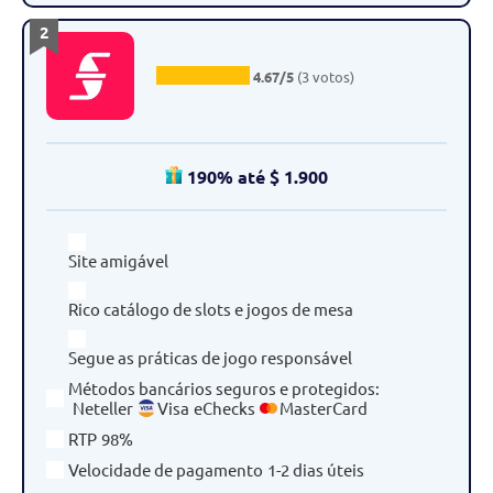
2
4.67/5
(3 votos)
190% até $ 1.900
Site amigável
Rico catálogo de slots e jogos de mesa
Segue as práticas de jogo responsável
Métodos bancários seguros e protegidos
:
Neteller
Visa
eChecks
MasterCard
RTP
98%
Velocidade de pagamento
1-2 dias úteis