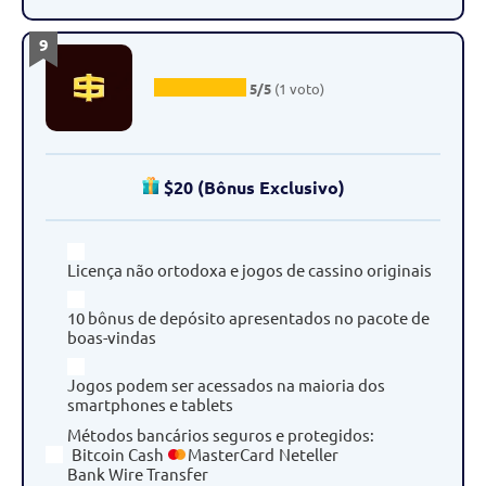
9
5/5
(1 voto)
$20 (Bônus Exclusivo)
Licença não ortodoxa e jogos de cassino originais
10 bônus de depósito apresentados no pacote de
boas-vindas
Jogos podem ser acessados na maioria dos
smartphones e tablets
Métodos bancários seguros e protegidos
:
Bitcoin Cash
MasterCard
Neteller
Bank Wire Transfer