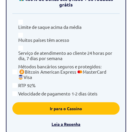
grátis
Limite de saque acima da média
Muitos países têm acesso
Serviço de atendimento ao cliente 24 horas por
dia, 7 dias por semana
Métodos bancários seguros e protegidos
:
Bitcoin
American Express
MasterCard
Visa
RTP
92%
Velocidade de pagamento
1-2 dias úteis
Ir para o Cassino
Leia a Resenha