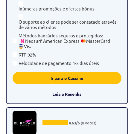
Inúmeras promoções e ofertas bônus
O suporte ao cliente pode ser contatado através
de vários métodos
Métodos bancários seguros e protegidos
:
Neosurf
American Express
MasterCard
Visa
RTP
92%
Velocidade de pagamento
1-2 dias úteis
Ir para o Cassino
Leia a Resenha
4.63/5
(8 votos)