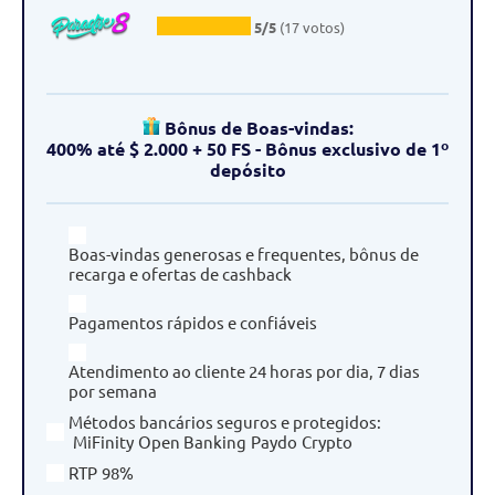
5/5
(17 votos)
Bônus de Boas-vindas:
400% até $ 2.000 + 50 FS - Bônus exclusivo de 1º
depósito
Boas-vindas generosas e frequentes, bônus de
recarga e ofertas de cashback
Pagamentos rápidos e confiáveis
Atendimento ao cliente 24 horas por dia, 7 dias
por semana
Métodos bancários seguros e protegidos
:
MiFinity
Open Banking
Paydo
Crypto
RTP
98%