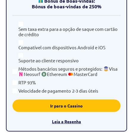
Bônus de Boas-vindas:
Bônus de boas-vindas de 250%
Sem taxa extra para a opção de saque com cartão
de crédito
Compatível com dispositivos Android e iOS
Suporte ao cliente responsivo
Métodos bancários seguros e protegidos
:
Visa
Neosurf
Ethereum
MasterCard
RTP
93%
Velocidade de pagamento
2-3 dias úteis
Ir para o Cassino
Leia a Resenha