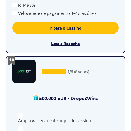
RTP
93%
Velocidade de pagamento
1-2 dias úteis
Ir para o Cassino
Leia a Resenha
10
5/5
(8 votos)
500.000 EUR - Drops&Wins
Ampla variedade de jogos de cassino