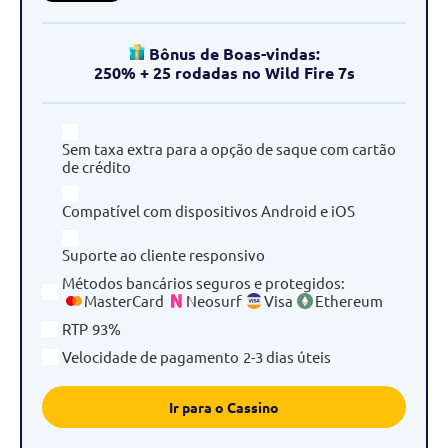
Bônus de Boas-vindas:
250% + 25 rodadas no Wild Fire 7s
Sem taxa extra para a opção de saque com cartão
de crédito
Compatível com dispositivos Android e iOS
Suporte ao cliente responsivo
Métodos bancários seguros e protegidos
:
MasterCard
Neosurf
Visa
Ethereum
RTP
93%
Velocidade de pagamento
2-3 dias úteis
Ir para o Cassino