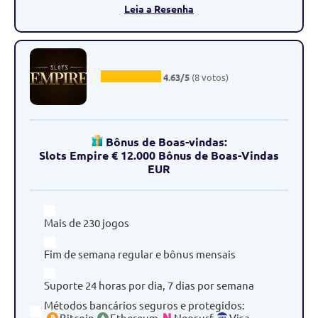
Leia a Resenha
4.63/5
(8 votos)
Bônus de Boas-vindas:
Slots Empire € 12.000 Bônus de Boas-Vindas
EUR
Mais de 230 jogos
Fim de semana regular e bônus mensais
Suporte 24 horas por dia, 7 dias por semana
Métodos bancários seguros e protegidos
:
Bitcoin
Ethereum
Neosurf
Visa