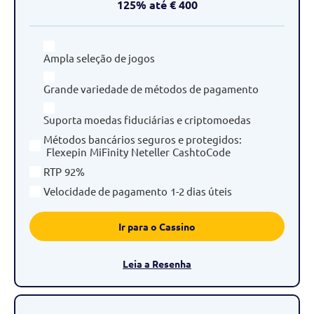
125% até € 400
Ampla seleção de jogos
Grande variedade de métodos de pagamento
Suporta moedas fiduciárias e criptomoedas
Métodos bancários seguros e protegidos
:
Flexepin
MiFinity
Neteller
CashtoCode
RTP
92%
Velocidade de pagamento
1-2 dias úteis
Ir para o Cassino
Leia a Resenha