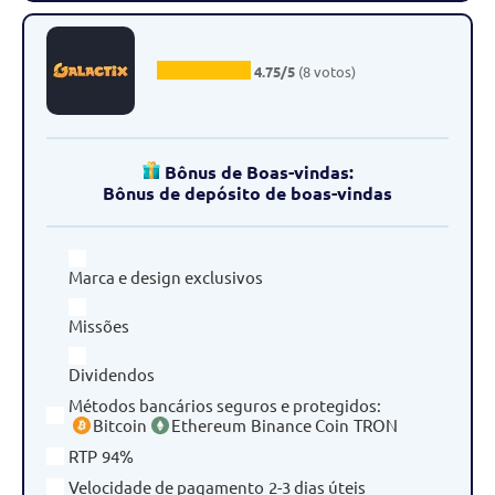
4.75/5
(8 votos)
Bônus de Boas-vindas:
Bônus de depósito de boas-vindas
Marca e design exclusivos
Missões
Dividendos
Métodos bancários seguros e protegidos
:
Bitcoin
Ethereum
Binance Coin
TRON
RTP
94%
Velocidade de pagamento
2-3 dias úteis