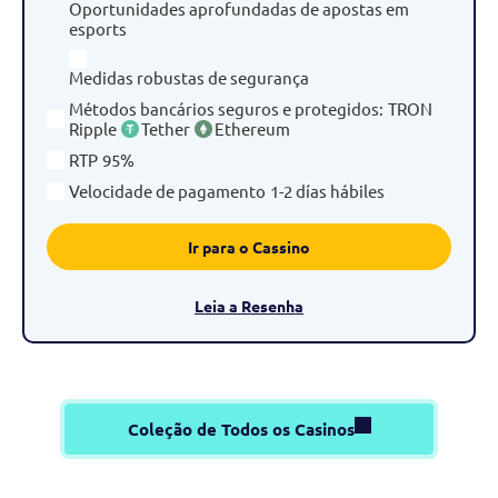
Oportunidades aprofundadas de apostas em
esports
Medidas robustas de segurança
Métodos bancários seguros e protegidos
:
TRON
Ripple
Tether
Ethereum
RTP
95%
Velocidade de pagamento
1-2 días hábiles
Ir para o Cassino
Leia a Resenha
Coleção de Todos os Casinos