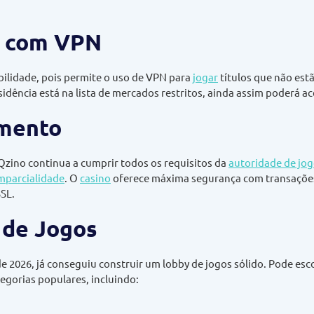
s com VPN
bilidade, pois permite o uso de VPN para
jogar
títulos que não estã
sidência está na lista de mercados restritos, ainda assim poderá a
amento
 Qzino continua a cumprir todos os requisitos da
autoridade de jo
mparcialidade
. O
casino
oferece máxima segurança com transações
SSL.
 de Jogos
e 2026, já conseguiu construir um lobby de jogos sólido. Pode esc
egorias populares, incluindo: