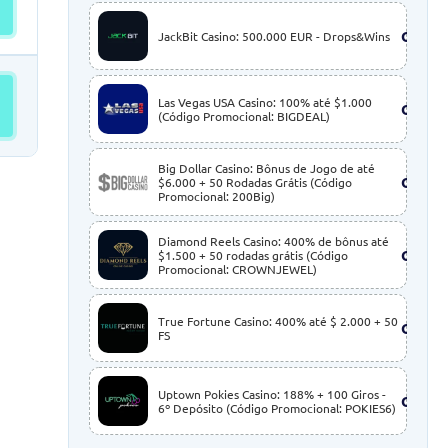
OBTE
JackBit Casino: 500.000 EUR - Drops&Wins
Las Vegas USA Casino: 100% até $1.000
OBTE
(Código Promocional: BIGDEAL)
Big Dollar Casino: Bônus de Jogo de até
OBTE
$6.000 + 50 Rodadas Grátis (Código
Promocional: 200Big)
Diamond Reels Casino: 400% de bônus até
OBTE
$1.500 + 50 rodadas grátis (Código
Promocional: CROWNJEWEL)
True Fortune Casino: 400% até $ 2.000 + 50
OBTE
FS
Uptown Pokies Casino: 188% + 100 Giros -
OBTE
6º Depósito (Código Promocional: POKIES6)