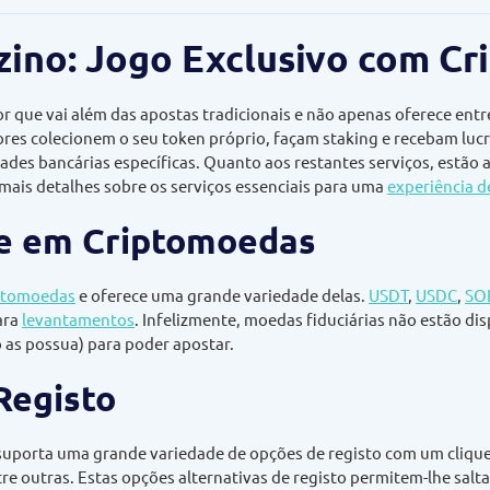
zino: Jogo Exclusivo com C
r que vai além das apostas tradicionais e não apenas oferece en
es colecionem o seu token próprio, façam staking e recebam lucr
s bancárias específicas. Quanto aos restantes serviços, estão a
mais detalhes sobre os serviços essenciais para uma
experiência d
e em Criptomoedas
ptomoedas
e oferece uma grande variedade delas.
USDT
,
USDC
,
SO
ara
levantamentos
. Infelizmente, moedas fiduciárias não estão di
 as possua) para poder apostar.
Registo
 suporta uma grande variedade de opções de registo com um clique.
outras. Estas opções alternativas de registo permitem-lhe saltar