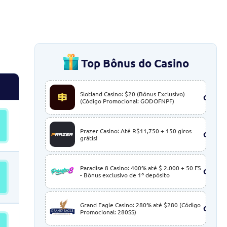
Top Bônus do Casino
Slotland Casino: $20 (Bônus Exclusivo)
OBTE
(Código Promocional: GODOFNPF)
Prazer Casino: Até R$11,750 + 150 giros
OBTE
grátis!
Paradise 8 Casino: 400% até $ 2.000 + 50 FS
OBTE
- Bônus exclusivo de 1º depósito
Grand Eagle Casino: 280% até $280 (Código
OBTE
Promocional: 280SS)