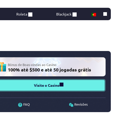
Roleta
Blackjack
Bônus de Boas-vindas ao Casino
100% até $500 e até 50 jogadas grátis
Visite o Casino
FAQ
Revisões