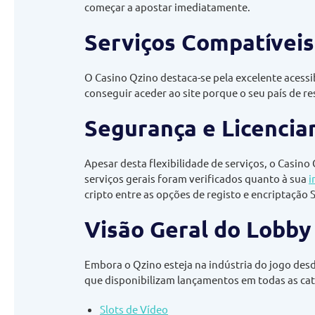
começar a apostar imediatamente.
Serviços Compatívei
O Casino Qzino destaca-se pela excelente acessi
conseguir aceder ao site porque o seu país de re
Segurança e Licenci
Apesar desta flexibilidade de serviços, o Casino
serviços gerais foram verificados quanto à sua
i
cripto entre as opções de registo e encriptação 
Visão Geral do Lobby
Embora o Qzino esteja na indústria do jogo desd
que disponibilizam lançamentos em todas as cat
Slots de Vídeo