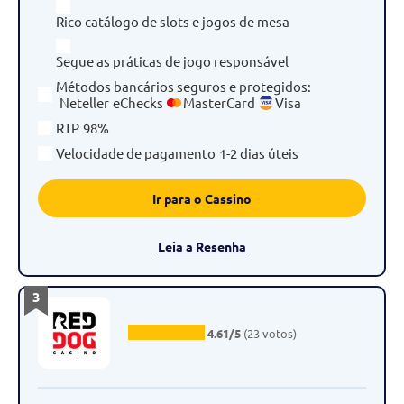
Rico catálogo de slots e jogos de mesa
Segue as práticas de jogo responsável
Métodos bancários seguros e protegidos
:
Neteller
eChecks
MasterCard
Visa
RTP
98%
Velocidade de pagamento
1-2 dias úteis
Ir para o Cassino
Leia a Resenha
3
4.61/5
(23 votos)