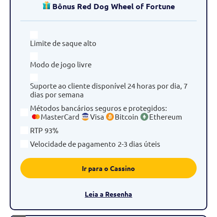
Bônus Red Dog Wheel of Fortune
Limite de saque alto
Modo de jogo livre
Suporte ao cliente disponível 24 horas por dia, 7
dias por semana
Métodos bancários seguros e protegidos
:
MasterCard
Visa
Bitcoin
Ethereum
RTP
93%
Velocidade de pagamento
2-3 dias úteis
Ir para o Cassino
Leia a Resenha