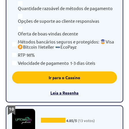
Quantidade razoável de métodos de pagamento
Opções de suporte ao cliente responsivas
Oferta de boas-vindas decente
Métodos bancários seguros e protegidos
:
Visa
Bitcoin
Neteller
EcoPayz
RTP
98%
Velocidade de pagamento
1-3 dias úteis
Ir para o Cassino
Leia a Resenha
10
4.85/5
(13 votos)