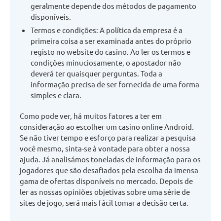
geralmente depende dos métodos de pagamento
disponíveis.
Termos e condições: A política da empresa é a
primeira coisa a ser examinada antes do próprio
registo no website do casino. Ao ler os termos e
condições
minuciosamente
,
o apostador
não
deverá ter quaisquer perguntas. Toda a
informação precisa de ser fornecida de uma forma
simples e clara.
Como pode ver, há muitos fatores a ter em
consideração ao escolher um casino online Android.
Se não tiver tempo e esforço para realizar a pesquisa
você mesmo, sinta-se à vontade para obter a nossa
ajuda. Já analisámos toneladas de informação para os
jogadores que são desafiados pela escolha
da imensa
gama de ofertas disponíveis no mercado
. Depois de
ler as nossas opiniões objetivas sobre uma série de
sites de jogo, será mais fácil tomar a decisão certa.