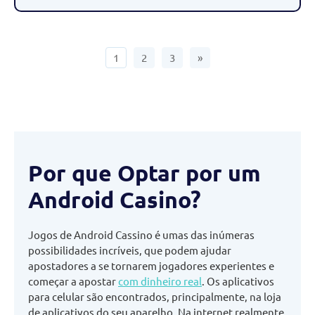
1
2
3
»
Por que Optar por um
Android Casino?
Jogos de Android Cassino é umas das inúmeras
possibilidades incríveis, que podem ajudar
apostadores a se tornarem jogadores experientes e
começar a apostar
com dinheiro real
. Os aplicativos
para celular são encontrados, principalmente, na loja
de aplicativos do seu aparelho. Na internet realmente