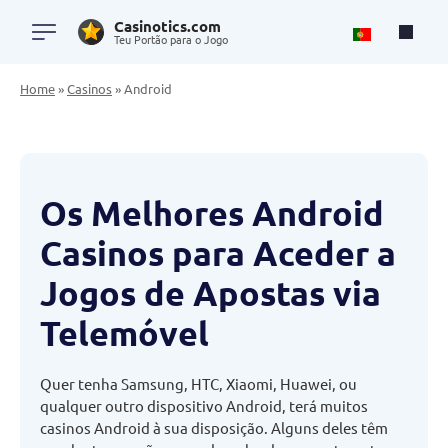
Casinotics.com
Teu Portão para o Jogo
Home
»
Casinos
»
Android
Os Melhores Android
Casinos para Aceder a
Jogos de Apostas via
Telemóvel
Quer tenha Samsung, HTC, Xiaomi, Huawei, ou
qualquer outro dispositivo Android, terá muitos
casinos Android à sua disposição. Alguns deles têm