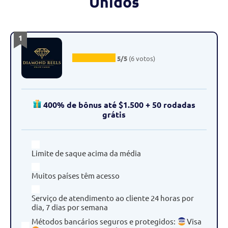
Unidos
1
5/5
(6 votos)
400% de bônus até $1.500 + 50 rodadas
grátis
Limite de saque acima da média
Muitos países têm acesso
Serviço de atendimento ao cliente 24 horas por
dia, 7 dias por semana
Métodos bancários seguros e protegidos
:
Visa