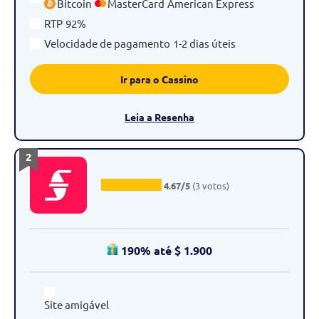
Bitcoin
MasterCard
American Express
RTP
92%
Velocidade de pagamento
1-2 dias úteis
Ir para o Cassino
Leia a Resenha
2
4.67/5
(3 votos)
190% até $ 1.900
Site amigável