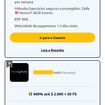
por semana
Métodos bancários seguros e protegidos
:
Zelle
Neosurf
Skrill
Interac
RTP
98%
Velocidade de pagamento
1-2 dias úteis
Ir para o Cassino
Leia a Resenha
9
4.9/5
(10 votos)
400% até $ 2.000 + 50 FS