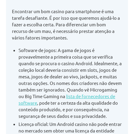
Encontrar um bom casino para smartphone é uma
tarefa desafiante. É por isso que queremos ajudá-lo a
fazer a escolha certa. Para diferenciar um bom
recurso de um mau, é necessário prestar atenção a
vários fatores importantes.
Software de jogos: A gama de jogos é
provavelmente a primeira coisa que se verifica
quando se procura o casino Android. Idealmente, a
coleção local deveria consistir em slots, jogos de
mesa, jogos de dealer ao vivo, jackpots, e muitas
outras opções. Os nomes dos criadores não devem
também ser ignorados. Quando vê Microgaming
ou Big Time Gaming na
lista de fornecedores de
software
, pode ter a certeza da alta qualidade do
conteúdo produzido,
e por consequência, na
segurança de seus dados e sua privacidade.
Licença oficial: Um Android casino não pode entrar
no mercado sem obter uma licença da entidade