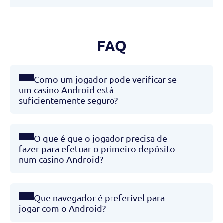
FAQ
Como um jogador pode verificar se
um casino Android está
suficientemente seguro?
O que é que o jogador precisa de
fazer para efetuar o primeiro depósito
num casino Android?
Que navegador é preferível para
jogar com o Android?