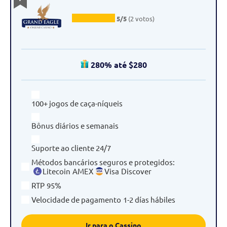
5/5
(2 votos)
280% até $280
100+ jogos de caça-níqueis
Bônus diários e semanais
Suporte ao cliente 24/7
Métodos bancários seguros e protegidos
:
Litecoin
AMEX
Visa
Discover
RTP
95%
Velocidade de pagamento
1-2 días hábiles
Ir para o Cassino