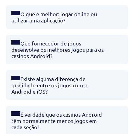
O que é melhor: jogar online ou
utilizar uma aplicação?
Que fornecedor de jogos
desenvolve os melhores jogos para os
casinos Android?
Existe alguma diferença de
qualidade entre os jogos com o
Android e iOS?
É verdade que os casinos Android
têm normalmente menos jogos em
cada seção?