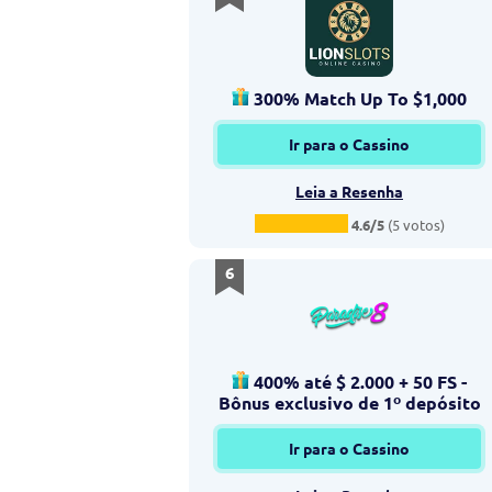
300% Match Up To $1,000
Ir para o Cassino
Leia a Resenha
4.6/5
(5 votos)
6
400% até $ 2.000 + 50 FS -
Bônus exclusivo de 1º depósito
Ir para o Cassino