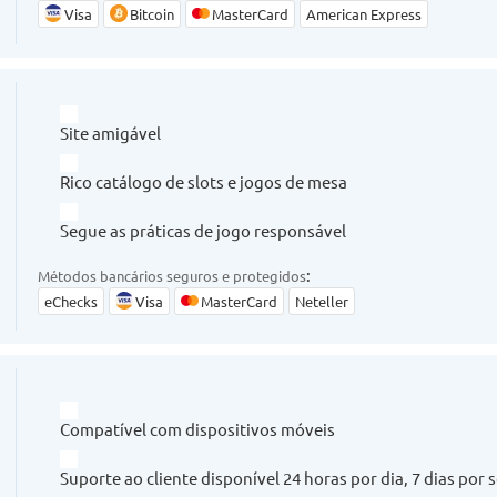
Visa
Bitcoin
MasterCard
American Express
Site amigável
Rico catálogo de slots e jogos de mesa
Segue as práticas de jogo responsável
:
Métodos bancários seguros e protegidos
eChecks
Visa
MasterCard
Neteller
Compatível com dispositivos móveis
Suporte ao cliente disponível 24 horas por dia, 7 dias por