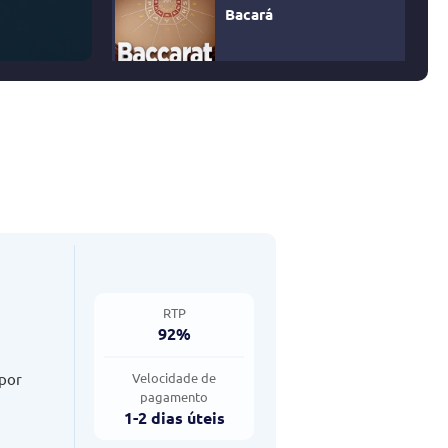
Bacará
Bingo
Vídeo Póquer
RTP
92%
Roleta Americana
 por
Velocidade de
pagamento
1-2 dias úteis