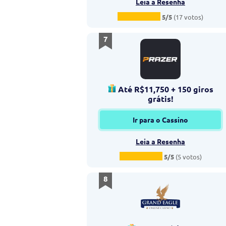
Leia a Resenha
5/5
(17 votos)
7
Até R$11,750 + 150 giros
grátis!
Ir para o Cassino
Leia a Resenha
5/5
(5 votos)
8