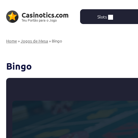
Casinotics.com
Slots
Teu Portão para o Jogo
Home
»
Jogos de Mesa
»
Bingo
Bingo