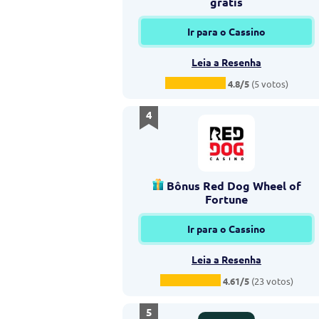
grátis
Ir para o Cassino
Leia a Resenha
4.8/5
(5 votos)
4
Bônus Red Dog Wheel of
Fortune
Ir para o Cassino
Leia a Resenha
4.61/5
(23 votos)
5