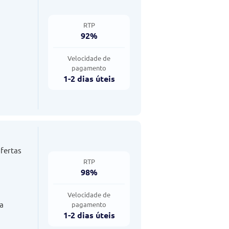
RTP
92%
Velocidade de
pagamento
1-2 dias úteis
fertas
RTP
98%
Velocidade de
na
pagamento
1-2 dias úteis