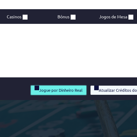
Casinos
Bônus
Jogos de Mesa
Jogue por Dinheiro Real
Atualizar Créditos d