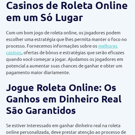
Casinos de Roleta Online
em um Só Lugar
Com um bom jogo de roleta online, os jogadores podem
escolher uma estratégia que lhes permita manter o foco no
processo. Fornecemos informações sobre os
melhores
casinos
, ofertas de bônus e estratégias que serão eficazes
quando você começar a jogar. Ajudamos os jogadores em
potencial a aumentar suas chances de ganhar e obter um
pagamento maior diariamente.
Jogue Roleta Online: Os
Ganhos em Dinheiro Real
São Garantidos
Se estiver interessado em ganhar dinheiro real na roleta
online personalizada, deve prestar atenção ao processo de