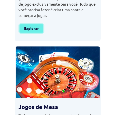
de jogo exclusivamente para você. Tudo que
você precisa fazer é criar uma conta e
começar a jogar.
Explorar
Jogos de Mesa