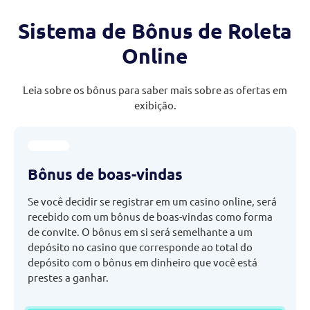
Sistema de Bônus de Roleta
Online
Leia sobre os bônus para saber mais sobre as ofertas em
exibição.
Bônus de boas-vindas
Se você decidir se registrar em um casino online, será
recebido com um bônus de boas-vindas como forma
de convite. O bônus em si será semelhante a um
depósito no casino que corresponde ao total do
depósito com o bônus em dinheiro que você está
prestes a ganhar.