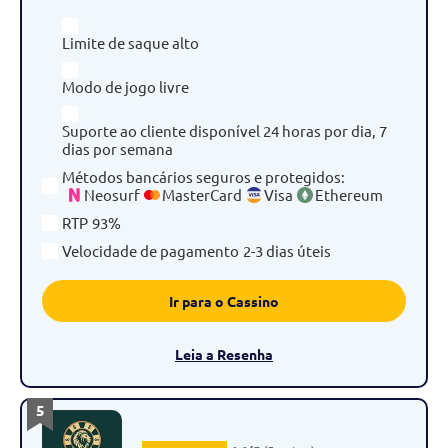
Limite de saque alto
Modo de jogo livre
Suporte ao cliente disponível 24 horas por dia, 7
dias por semana
Métodos bancários seguros e protegidos
:
Neosurf
MasterCard
Visa
Ethereum
RTP
93%
Velocidade de pagamento
2-3 dias úteis
Ir para o Cassino
Leia a Resenha
5