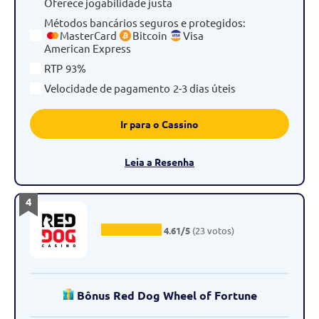
Oferece jogabilidade justa
Métodos bancários seguros e protegidos
:
MasterCard
Bitcoin
Visa
American Express
RTP
93%
Velocidade de pagamento
2-3 dias úteis
Ir para o Cassino
Leia a Resenha
4
4.61/5
(23 votos)
Bônus Red Dog Wheel of Fortune