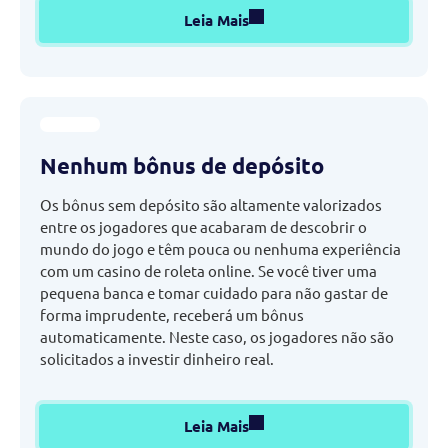
Leia Mais
Nenhum bônus de depósito
Os bônus sem depósito são altamente valorizados
entre os jogadores que acabaram de descobrir o
mundo do jogo e têm pouca ou nenhuma experiência
com um casino de roleta online. Se você tiver uma
pequena banca e tomar cuidado para não gastar de
forma imprudente, receberá um bônus
automaticamente. Neste caso, os jogadores não são
solicitados a investir dinheiro real.
Leia Mais