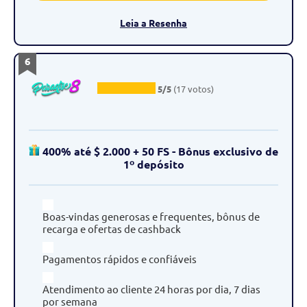
Leia a Resenha
6
5/5
(17 votos)
400% até $ 2.000 + 50 FS - Bônus exclusivo de
1º depósito
Boas-vindas generosas e frequentes, bônus de
recarga e ofertas de cashback
Pagamentos rápidos e confiáveis
Atendimento ao cliente 24 horas por dia, 7 dias
por semana