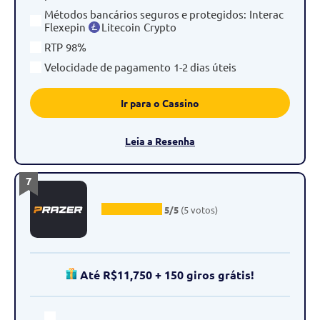
Métodos bancários seguros e protegidos
:
Interac
Flexepin
Litecoin
Crypto
RTP
98%
Velocidade de pagamento
1-2 dias úteis
Ir para o Cassino
Leia a Resenha
7
5/5
(5 votos)
Até R$11,750 + 150 giros grátis!