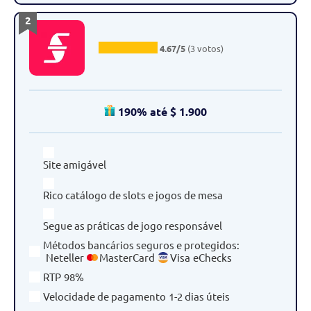
2
4.67/5
(3 votos)
190% até $ 1.900
Site amigável
Rico catálogo de slots e jogos de mesa
Segue as práticas de jogo responsável
Métodos bancários seguros e protegidos
:
Neteller
MasterCard
Visa
eChecks
RTP
98%
Velocidade de pagamento
1-2 dias úteis