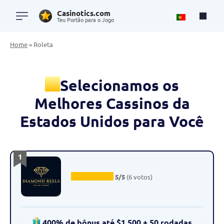
Casinotics.com
Teu Portão para o Jogo
Home
»
Roleta
Selecionamos os
Melhores Cassinos da
Estados Unidos para Você
1
5/5
(6 votos)
400% de bônus até $1.500 + 50 rodadas