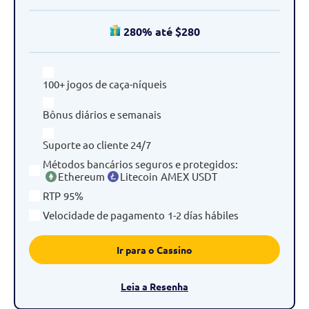
280% até $280
100+ jogos de caça-níqueis
Bônus diários e semanais
Suporte ao cliente 24/7
Métodos bancários seguros e protegidos
:
Ethereum
Litecoin
AMEX
USDT
RTP
95%
Velocidade de pagamento
1-2 días hábiles
Ir para o Cassino
Leia a Resenha