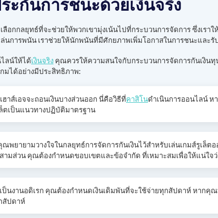
ประกันการชนะด้วยเงินจริง
ถเลือกกลยุทธ์ที่จะช่วยให้พวกเขามุ่งเน้นไปที่กระบวนการจัดการ ซึ่งเราให้
เริ่มเล่นการพนัน เราช่วยให้นักพนันที่มีศักยภาพเพิ่มโอกาสในการชนะและ
ลน์ให้ได้
เงินจริง
คุณควรให้ความสนใจกับกระบวนการจัดการกันเงินทุนไว้
เกมได้อย่างมีประสิทธิภาพ:
่าเฮาส์เอจจะถอนเงินบางส่วนออก นี่คือวิธีที่
คาสิโน
ดำเนินการออนไลน์ หา
รูเล็ตเป็นแนวทางปฏิบัติมาตรฐาน
คุณพยายามวางใจในกลยุทธ์การจัดการกันเงินไว้สำหรับเล่นเกมส์รูเล็ตอ
นสามส่วน คุณต้องกําหนดขอบเขตและข้อจํากัด ที่เหมาะสมเพื่อให้แน่ใจว่
เป็นงานอดิเรก คุณต้องกำหนดเงินเดิมพันที่จะใช้จ่ายทุกสัปดาห์ หากคุณ
ุกสัปดาห์