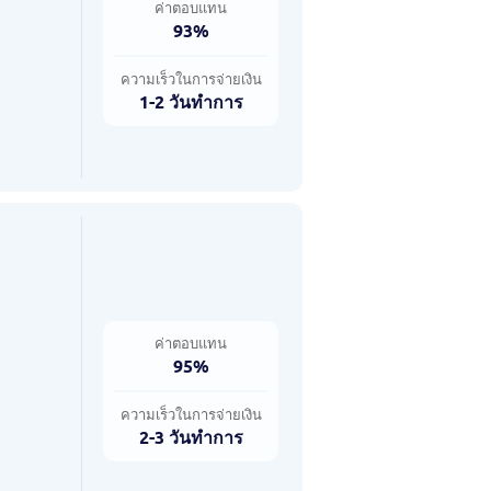
ค่าตอบแทน
93%
ความเร็วในการจ่ายเงิน
1-2 วันทำการ
ค่าตอบแทน
95%
ความเร็วในการจ่ายเงิน
2-3 วันทำการ