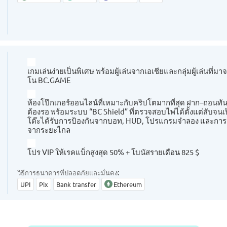
เกมเล่นง่ายเป็นพิเศษ พร้อมผู้เล่นจากเอเชียและกลุ่มผู้เล่นที่มา
โน BC.GAME
ห้องโป๊กเกอร์ออนไลน์ที่เหมาะกับคริปโตมากที่สุด ฝาก–ถอนทัน
ต้องรอ พร้อมระบบ “BC Shield” ที่ตรวจสอบไพ่ได้ตั้งแต่สับจนเ
โต๊ะได้รับการป้องกันจากบอท, HUD, โปรแกรมจำลอง และกา
จากระยะไกล
โปร VIP ให้เรคแบ็กสูงสุด 50% + โบนัสรายเดือน 825 $
:
วิธีการธนาคารที่ปลอดภัยและมั่นคง
UPI
Pix
Bank transfer
Ethereum