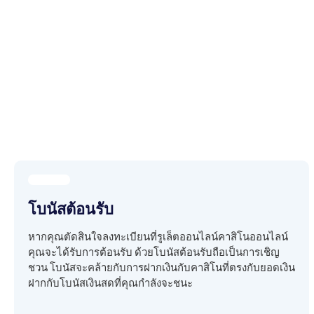
โบนัสต้อนรับ
หากคุณตัดสินใจลงทะเบียนที่รูเล็ตออนไลน์คาสิโนออนไลน์
คุณจะได้รับการต้อนรับ ด้วยโบนัสต้อนรับถือเป็นการเชิญ
ชวน โบนัสจะคล้ายกับการฝากเงินกับคาสิโนที่ตรงกับยอดเงิน
ฝากกับโบนัสเงินสดที่คุณกำลังจะชนะ