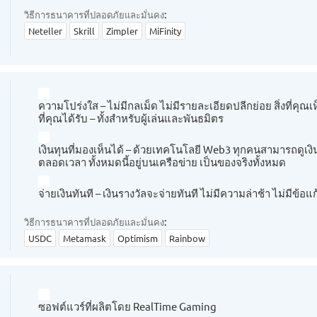
:
วิธีการธนาคารที่ปลอดภัยและมั่นคง
Neteller
Skrill
Zimpler
MiFinity
ความโปร่งใส – ไม่มีกลเม็ด ไม่มีรายละเอียดปลีกย่อย สิ่งที่คุณเห็
ที่คุณได้รับ – ทั้งสำหรับผู้เล่นและพันธมิตร
เงินทุนที่มองเห็นได้ – ด้วยเทคโนโลยี Web3 ทุกคนสามารถดูเงิ
ตลอดเวลา ทั้งหมดนี้อยู่บนเครือข่าย เป็นของจริงทั้งหมด
จ่ายเงินทันที – เงินรางวัลจะจ่ายทันที ไม่มีความล่าช้า ไม่มีข้อแก
:
วิธีการธนาคารที่ปลอดภัยและมั่นคง
USDC
Metamask
Optimism
Rainbow
ซอฟต์แวร์ที่ผลิตโดย RealTime Gaming