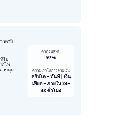
จากคาสิ
ค่าตอบแทน
97%
ทีไม่
ปิดไพ่
รควบคุม
ความเร็วในการจ่ายเงิน
คริปโต – ทันที | เงิน
เฟียต – ภายใน 24–
48 ชั่วโมง