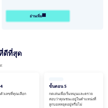
อ่านเพิ่ม
ดีที่สุด
ง:
 4
ขั้นตอน 5
ัวเลขที่คุณเลือก
กดเล่นเพื่อเริ่มหมุนและตรวจ
สอบว่าคุณชนะอยู่ในตำแหน่งที่
ลูกบอลหยุดอยู่หรือไม่