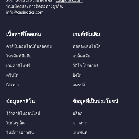
2021-2026 © สงวนลิขสิทธิ์ |
Casinotics.com
พันธมิตรและการติดต่อทางธุรกิจ:
info@casinotics.com
เนื้อหาที่โดดเด่น
เกมส์เพิ่มเติม
คาสิโนออนไลน์ที่ปลอดภัย
ทดลองเล่นไฮโล
โทรศัพท์มือถือ
แบล็คแจ๊ค
เกมคาสิโนฟรี
วีดิโอ โปกเกอร์
คริปโต
บิงโก
Bitcoin
แครปส์
ข้อมูลคาสิโน
ข้อมูลที่เป็นประโยชน์
รีวิวคาสิโนออนไลน์
บล็อก
โบนัสรูเล็ต
ข่าวสาร
ไม่มีการฝากเงิน
เล่นทันที