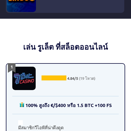
เล่น รูเล็ต ที่สล็อตออนไลน์
1
4.84/5
(19 โหวต)
100% สูงถึง €/$400 หรือ 1.5 BTC +100 FS
มีสมาชิกวีไอพีที่น่าดึงดูด