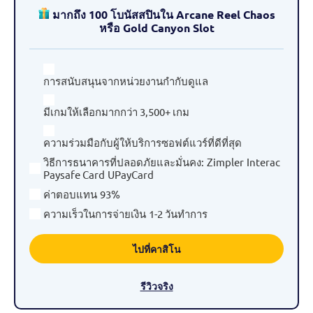
มากถึง 100 โบนัสสปินใน Arcane Reel Chaos
หรือ Gold Canyon Slot
การสนับสนุนจากหน่วยงานกำกับดูแล
มีเกมให้เลือกมากกว่า 3,500+ เกม
ความร่วมมือกับผู้ให้บริการซอฟต์แวร์ที่ดีที่สุด
วิธีการธนาคารที่ปลอดภัยและมั่นคง
:
Zimpler
Interac
Paysafe Card
UPayCard
ค่าตอบแทน
93%
ความเร็วในการจ่ายเงิน
1-2 วันทำการ
ไปที่คาสิโน
รีวิวจริง