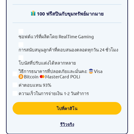
100 ฟรีสปินกับขุมทรัพย์มากมาย
ซอฟต์แวร์ที่ผลิตโดย RealTime Gaming
การสนับสนุนลูกค้าที่ตอบสนองตลอดทุกวัน 24 ชั่วโมง
โบนัสที่ปรับแต่งได้หลากหลาย
วิธีการธนาคารที่ปลอดภัยและมั่นคง
:
Visa
Bitcoin
MasterCard
POLi
ค่าตอบแทน
93%
ความเร็วในการจ่ายเงิน
1-2 วันทำการ
ไปที่คาสิโน
รีวิวจริง