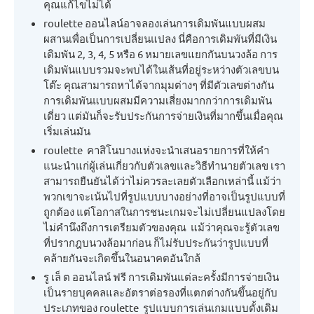
คุณแก้ไขไม่ได้
roulette ออนไลน์อาจลองเล่นการเดิมพันแบบผสม
ผสานเพื่อเป็นการเปลี่ยนแปลง นี่คือการเดิมพันที่มีเงิน
เดิมพัน 2, 3, 4, 5 หรือ 6 หมายเลขแยกกันบนวงล้อ การ
เดิมพันแบบรวมจะพบได้ในเส้นที่อยู่ระหว่างตัวเลขบน
โต๊ะ คุณสามารถหาได้จากมุมต่างๆ ที่มีตัวเลขต่างกัน
การเดิมพันแบบผสมมีความเสี่ยงมากกว่าการเดิมพัน
เดี่ยว แต่มันก็จะรับประกันการจ่ายเงินที่มากขึ้นเมื่อคุณ
เริ่มเล่นมัน
roulette คาสิโนบางแห่งจะนำเสนอรายการที่ให้คำ
แนะนำแก่ผู้เล่นเกี่ยวกับตัวเลขและวิธีทำนายตัวเลข เรา
สามารถยืนยันได้ว่าไม่ควรละเลยตัวเลือกเหล่านี้ แม้ว่า
พวกเขาจะเน้นไปที่รูปแบบบางอย่างที่อาจเป็นรูปแบบที่
ถูกต้อง แต่โอกาสในการชนะเกมจะไม่เปลี่ยนแปลงโดย
ไม่คำนึงถึงการเตรียมตัวของคุณ แม้ว่าคุณจะรู้ตัวเลข
ที่ปรากฎบนวงล้อมาก่อน ก็ไม่รับประกันว่ารูปแบบที่
คล้ายกันจะเกิดขึ้นในอนาคตอันใกล้
รู เล็ ต ออนไลน์ ฟรี การเดิมพันแต่ละครั้งมีการจ่ายเงิน
เป็นรายบุคคลและอัตราต่อรองที่แตกต่างกันขึ้นอยู่กับ
ประเภทของ roulette รูปแบบการเล่นเกมแบบดั้งเดิม