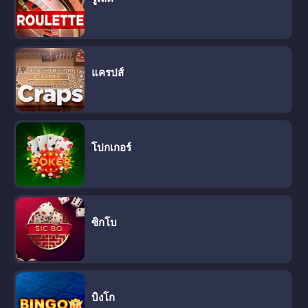
แครปส์
โปกเกอร์
ซิกโบ
บิงโก