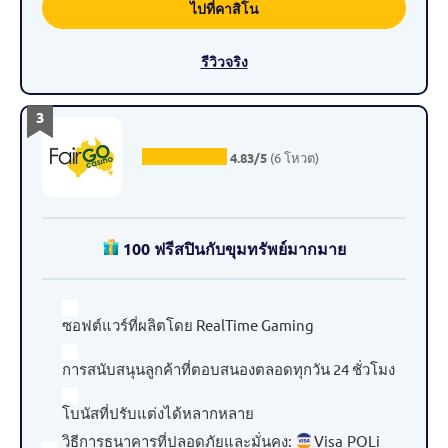
ไปที่คาสิโน
รีวิวจริง
3
4.83/5
(6 โหวต)
100 ฟรีสปินกับขุมทรัพย์มากมาย
ซอฟต์แวร์ที่ผลิตโดย RealTime Gaming
การสนับสนุนลูกค้าที่ตอบสนองตลอดทุกวัน 24 ชั่วโมง
โบนัสที่ปรับแต่งได้หลากหลาย
วิธีการธนาคารที่ปลอดภัยและมั่นคง
:
Visa
POLi