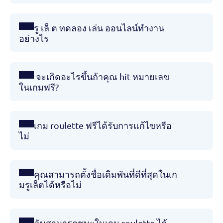
รู เล็ ต ทดลอง เล่น ออนไลน์ทำงาน
อย่างไร
จะเกิดอะไรขึ้นถ้าคุณ hit หมายเลข
ในเกมฟรี?
เกม roulette ฟรีได้รับการแก้ไขหรือ
ไม่
คุณสามารถตั้งชื่อเดิมพันที่ดีที่สุดในเก
มรูเล็ตได้หรือไม่
ฉันสามารถชนะในเกม roulette ได้