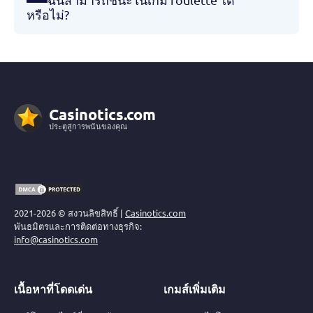
หรือไม่?
Casinotics.com
ประตูสู่การพนันของคุณ
2021-2026 © สงวนลิขสิทธิ์ |
Casinotics.com
พันธมิตรและการติดต่อทางธุรกิจ:
info@casinotics.com
เนื้อหาที่โดดเด่น
เกมส์เพิ่มเติม