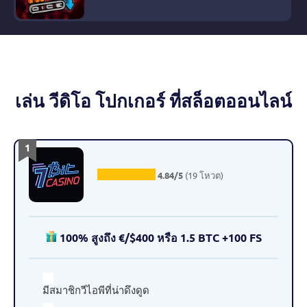
เล่น วีดิโอ โปกเกอร์ ที่สล็อตออนไลน์
1
4.84/5
(19 โหวต)
100% สูงถึง €/$400 หรือ 1.5 BTC +100 FS
มีสมาชิกวีไอพีที่น่าดึงดูด