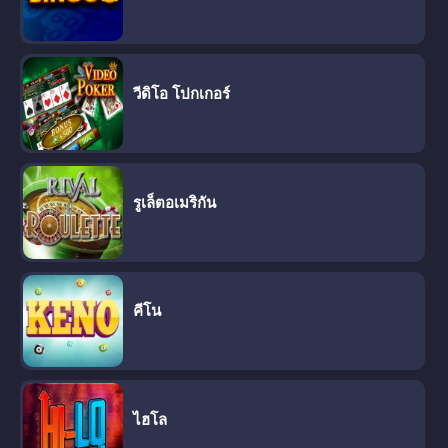
วีดิโอ โปกเกอร์
รูเล็ตอเมริกัน
คีโน
ไฮโล