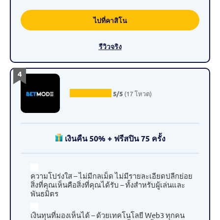
ไปที่คาสิโน
รีวิวจริง
4
5/5
(17 โหวต)
เงินคืน 50% + ฟรีสปิน 75 ครั้ง
ความโปร่งใส – ไม่มีกลเม็ด ไม่มีรายละเอียดปลีกย่อย
สิ่งที่คุณเห็นคือสิ่งที่คุณได้รับ – ทั้งสำหรับผู้เล่นและ
พันธมิตร
เงินทุนที่มองเห็นได้ – ด้วยเทคโนโลยี Web3 ทุกคน