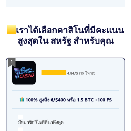
เราได้เลือกคาสิโนที่มีคะแนน
สูงสุดใน สหรัฐ สำหรับคุณ
1
4.84/5
(19 โหวต)
100% สูงถึง €/$400 หรือ 1.5 BTC +100 FS
มีสมาชิกวีไอพีที่น่าดึงดูด