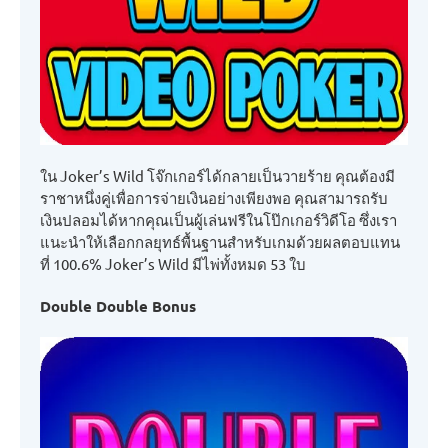
ใน Joker’s Wild โจ๊กเกอร์ได้กลายเป็นวายร้าย คุณต้องมี
ราชาหนึ่งคู่เพื่อการจ่ายเงินอย่างเพียงพอ คุณสามารถรับ
เงินปลอมได้หากคุณเป็นผู้เล่นฟรีในโป๊กเกอร์วิดีโอ ซึ่งเรา
แนะนำให้เลือกกลยุทธ์พื้นฐานสำหรับเกมด้วยผลตอบแทน
ที่ 100.6% Joker’s Wild มีไพ่ทั้งหมด 53 ใบ
Double Double Bonus