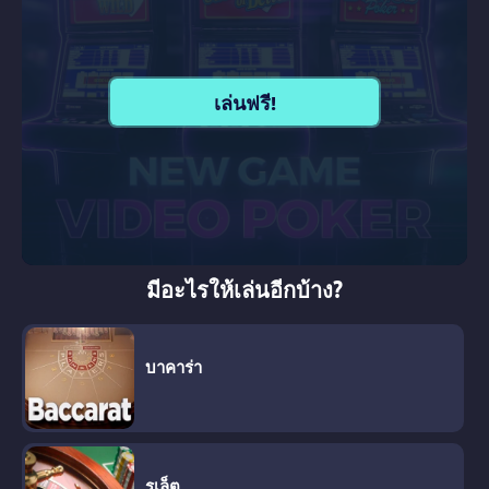
เล่นฟรี!
มีอะไรให้เล่นอีกบ้าง?
บาคาร่า
รูเล็ต