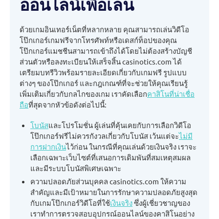
ออนไลน์เพื่อเล่น
ด้วยเกมอินเทอร์เน็ตที่หลากหลาย คุณสามารถเล่นวิดีโอ
โป๊กเกอร์เกมฟรีจากโทรศัพท์หรือเดสก์ท็อปของคุณ
โป๊กเกอร์แมชชีนสามารถเข้าถึงได้โดยไม่ต้องสร้างบัญชี
ส่วนตัวหรือลงทะเบียนให้เสร็จสิ้น casinotics.com ได้
เตรียมบทรีวิวพร้อมรายละเอียดเกี่ยวกับเกมฟรี รูปแบบ
ต่างๆ ของโป๊กเกอร์ และกฎเกณฑ์ที่จะช่วยให้คุณเรียนรู้
เพิ่มเติมเกี่ยวกับกลไกของเกม เราคัดเลือก
คาสิโนที่น่าเชื่อ
ถือ
ที่สุดจากหัวข้อดังต่อไปนี้:
โบนัส
และโปรโมชั่น ผู้เล่นที่คุ้นเคยกับการเลือกวิดีโอ
โป๊กเกอร์ฟรีไม่ควรกังวลเกี่ยวกับโบนัส เว้นแต่จะ
ไม่มี
การฝากเงิน
ไว้ก่อน ในกรณีที่คุณเล่นด้วยเงินจริง เราจะ
เลือกเฉพาะเว็บไซต์ที่เสนอการเดิมพันที่สมเหตุสมผล
และมีระบบโบนัสพิเศษเฉพาะ
ความปลอดภัยส่วนบุคคล casinotics.com ให้ความ
สำคัญและมีเป้าหมายในการรักษาความปลอดภัยสูงสุด
กับเกมโป๊กเกอร์วิดีโอที่ใช้
เงินจริง
ซึ่งผู้เชี่ยวชาญของ
เราทำการตรวจสอบอุปกรณ์ออนไลน์ของคาสิโนอย่าง