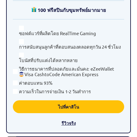
100 ฟรีสปินกับขุมทรัพย์มากมาย
ซอฟต์แวร์ที่ผลิตโดย RealTime Gaming
การสนับสนุนลูกค้าที่ตอบสนองตลอดทุกวัน 24 ชั่วโมง
โบนัสที่ปรับแต่งได้หลากหลาย
วิธีการธนาคารที่ปลอดภัยและมั่นคง
:
eZeeWallet
Visa
CashtoCode
American Express
ค่าตอบแทน
93%
ความเร็วในการจ่ายเงิน
1-2 วันทำการ
ไปที่คาสิโน
รีวิวจริง