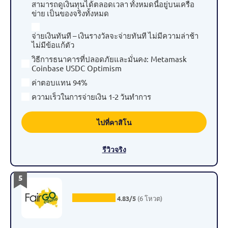
สามารถดูเงินทุนได้ตลอดเวลา ทั้งหมดนี้อยู่บนเครือ
ข่าย เป็นของจริงทั้งหมด
จ่ายเงินทันที – เงินรางวัลจะจ่ายทันที ไม่มีความล่าช้า
ไม่มีข้อแก้ตัว
วิธีการธนาคารที่ปลอดภัยและมั่นคง
:
Metamask
Coinbase
USDC
Optimism
ค่าตอบแทน
94%
ความเร็วในการจ่ายเงิน
1-2 วันทำการ
ไปที่คาสิโน
รีวิวจริง
5
4.83/5
(6 โหวต)