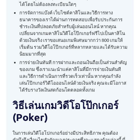
ได้โดยไม่ต้องลงทะเบียนใดๆ
การจัดการแบ๊งค์ เว็บไซต์คาสิโนและวิธีการทาง
ธนาคารของเราได้ผ่านการทดสอบเพื่อรับประกันการ
ชำระเงินที่ปลอดภัยสำหรับผู้เล่นออนไลน์ หากคุณ
เปลี่ยนจากเกมคาสิโนวิดีโอโป๊กเกอร์ฟรีไปเป็นคาสิโน
ด้วยเงินจริง เราขอเสนอเกมพิเศษมากกว่า 800 เกมให้
เริ่มต้น รวมวิดีโอโป๊กเกอร์ที่หลากหลายและได้รับความ
นิยมมากที่สุด
การจ่ายเงินทันที การฝากและถอนเงินถือเป็นส่วนสำคัญ
ของเกม ซึ่งเราแนะนำแค่คาสิโนที่มีการจ่ายเงินทันที
และวิธีการดำเนินการที่รวดเร็วเท่านั้น หากคุณกำลัง
เล่นโป๊กเกอร์วิดีโอออนไลน์ด้วยเงินจริง คุณจะมีโอกาส
ได้รับรางวัลเงินสดก้อนโตตลอดทั้งเกม
วิธีเล่นเกมวิดีโอโป๊กเกอร์
(Poker)
ในการเล่นวิดีโอโปกเกอร์อย่างมีประสิทธิภาพ คุณต้อง
คำนึงถึงเงื่อนไขสำคัญบางประการซึ่งจะแสดงด้านล่างนี้ นี่