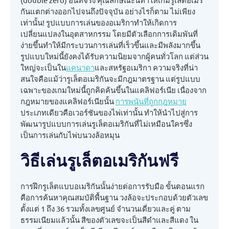
กันแตกต่างออกไปจนถึงปัจจุบัน อย่างไรก็ตาม ไม่เพียง
เท่านั้น! รูปแบบการเล่นของอเมริกาทำให้เกิดการ
เปลี่ยนแปลงในอุตสาหกรรม โดยมีตัวเลือกการเดิมพันที่
ง่ายขึ้นทำให้มีกระบวนการเล่นที่เร็วขึ้นและมีพลังมากขึ้น
รูปแบบใหม่นี้ยังคงได้รับความนิยมจากผู้คนทั่วโลก แต่ส่วน
ใหญ่จะเป็นใน
แคนาดา
และสหรัฐอเมริกา ความจริงที่น่า
สนใจคือแม้ว่ารูเล็ตอเมริกันจะมีกฎมาตรฐาน แต่รูปแบบ
เฉพาะของเกมใหม่นี้ถูกคิดค้นขึ้นในแคลิฟอร์เนีย เนื่องจาก
กฎหมายของแคลิฟอร์เนียนั้น
การพนันที่ถูกกฎหมาย
ประเภทเดียวคือเวอร์ชันของไพ่เท่านั้น ทำให้นำไปสู่การ
พัฒนารูปแบบการเล่นรูเล็ตอเมริกันที่ไม่เหมือนใครซึ่ง
เป็นการเล่นกับไพ่บนวงล้อหมุน
วิธีเล่นรูเล็ตอเมริกันฟรี
การฝึกรูเล็ตแบบอเมริกันนั้นง่ายต่อการรับมือ ขั้นตอนแรก
คือการค้นหาคุณสมบัติพื้นฐาน วงล้อจะประกอบด้วยตัวเลข
ตั้งแต่ 1 ถึง 36 รวมทั้งเลขศูนย์ จำนวนเดี่ยวและคู่ ตาม
ธรรมเนียมแล้วนั้น สีของตัวเลขจะเป็นสีดำและสีแดง ใน