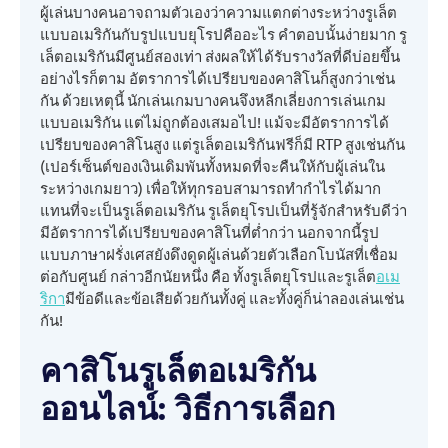
ผู้เล่นบางคนอาจถามตัวเองว่าความแตกต่างระหว่างรูเล็ต
แบบอเมริกันกับรูปแบบยุโรปคืออะไร คำตอบนั้นง่ายมาก รู
เล็ตอเมริกันมีศูนย์สองเท่า ส่งผลให้ได้รับรางวัลที่ดีบ่อยขึ้น
อย่างไรก็ตาม อัตราการได้เปรียบของคาสิโนก็สูงกว่าเช่น
กัน ด้วยเหตุนี้ นักเล่นเกมบางคนจึงหลีกเลี่ยงการเล่นเกม
แบบอเมริกัน แต่ไม่ถูกต้องเสมอไป! แม้จะมีอัตราการได้
เปรียบของคาสิโนสูง แต่รูเล็ตอเมริกันฟรีก็มี RTP สูงเช่นกัน
(เปอร์เซ็นต์ของเงินเดิมพันทั้งหมดที่จะคืนให้กับผู้เล่นใน
ระหว่างเกมยาว) เพื่อให้ทุกรอบสามารถทำกำไรได้มาก
แทนที่จะเป็นรูเล็ตอเมริกัน รูเล็ตยุโรปเป็นที่รู้จักสำหรับดีว่า
มีอัตราการได้เปรียบของคาสิโนที่ต่ำกว่า นอกจากนี้รูป
แบบภาษาฝรั่งเศสยังดึงดูดผู้เล่นด้วยตัวเลือกโบนัสที่เชื่อม
ต่อกับศูนย์ กล่าวอีกนัยหนึ่ง คือ ทั้งรูเล็ตยุโรปและรูเล็ต
อเม
ริกา
มีข้อดีและข้อเสียด้วยกันทั้งคู่ และทั้งคู่ก็น่าลองเล่นเช่น
กัน!
คาสิโนรูเล็ตอเมริกัน
ออนไลน์
:
วิธีการเลือก