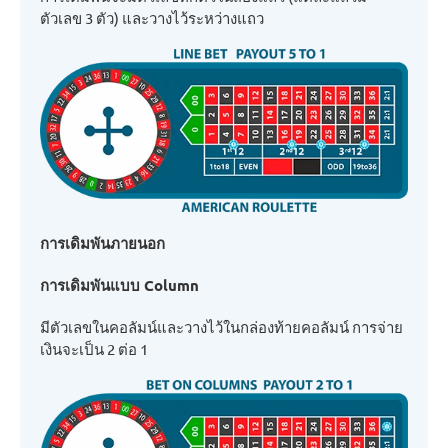
ตัวเลข 3 ตัว) และวางไว้ระหว่างแถว
การเดิมพัน
ภายนอก
การเดิมพันแบบ
Column
มีตัวเลขในคอลัมน์และวางไว้ในกล่องท้ายคอลัมน์ การจ่าย
เงินจะเป็น 2 ต่อ 1