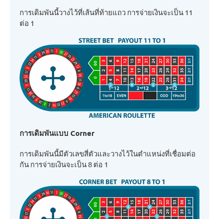
การเดิมพันนี้วางไว้ที่เส้นที่ท้ายแถว การจ่ายเงินจะเป็น 11
ต่อ 1
การเดิมพันแบบ
Corner
การเดิมพันนี้มีตัวเลขสี่ตัวและวางไว้ในตำแหน่งที่เชื่อมต่อ
กัน การจ่ายเงินจะเป็น 8 ต่อ 1