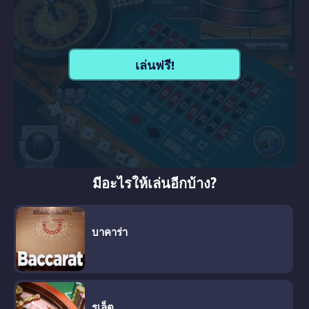
เล่นฟรี!
มีอะไรให้เล่นอีกบ้าง?
บาคาร่า
รูเล็ต