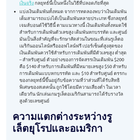
เงินจริง
กลยุทธ์นี้เป็นหนึ่งในวิธีที่ปลอดภัยที่สุด
แบ่งเงินเดิมพันทั้งหมด จากการทดลองพบว่าเงินเดิมพัน
เต็มสามารถแบ่งได้เป็นเดิมพันหลายประเภท ซึ่งกลยุทธ์
เจมส์บอนด์ใช้วิธีนี้ ตามแนวทางนี้ เงินเดิมพันทั้งหมดใช้
สำหรับการเดิมพันตัวเลขสูง เดิมพันหกบรรทัด และศูนย์
มันเป็นสิ่งสำคัญที่จะรักษาสัดส่วนในขณะที่เล่นรูเล็ตอ
เมริกันออนไลน์หรือออฟไลน์ฟรี เปอร์เซ็นต์สูงสุดของ
เงินเดิมพันควรใช้สำหรับการเดิมพันที่มีตัวเลขสูง ต่ำสุด
– สำหรับศูนย์ ตัวอย่างของการจัดสรรเงินเดิมพัน $200
คือ $140 สำหรับการเดิมพันที่มีหมายเลขสูง $50 สำหรับ
การเดิมพันแบบหกบรรทัด และ $10 สำหรับศูนย์ ตรรกะ
ของกลยุทธ์นี้ขึ้นอยู่กับข้อความที่ว่าส่วนที่ได้รับสิทธิ
พิเศษของสเตคนั้น ถูกใช้โดยมีความเสี่ยงต่ำ ในเวลา
เดียวกัน นักเล่นเกมรูเล็ตอเมริกันสามารถได้รับรางวัล
สูงด้วยเลขศูนย์
ความแตกต่างระหว่างรู
เล็ตยุโรปและอเมริกา