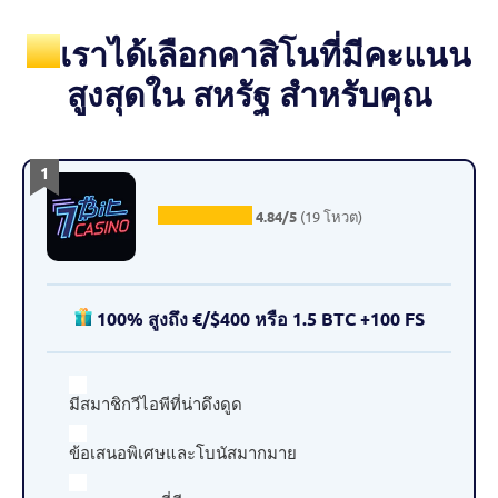
เราได้เลือกคาสิโนที่มีคะแนน
สูงสุดใน สหรัฐ สำหรับคุณ
1
4.84/5
(19 โหวต)
100% สูงถึง €/$400 หรือ 1.5 BTC +100 FS
มีสมาชิกวีไอพีที่น่าดึงดูด
ข้อเสนอพิเศษและโบนัสมากมาย