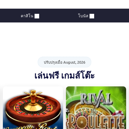
คาสิโน
โบนัส
ปรับปรุงเมื่อ August, 2026
เล่นฟรี เกมส์โต๊ะ