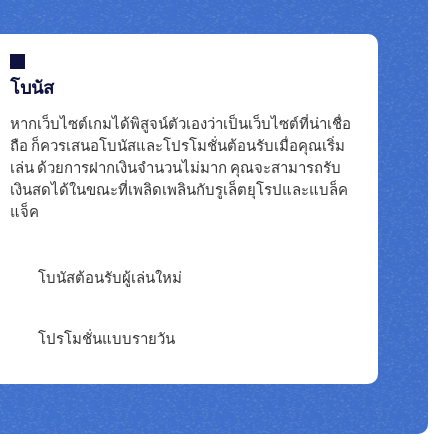
โบนัส
ตัว
หากเว็บไซต์เกมได้พิสูจน์ตัวเองว่าเป็นเว็บไซต์ที่น่าเชื่อ
คาสิ
ถือ ก็ควรเสนอโบนัสและโปรโมชั่นต้อนรับเมื่อคุณเริ่ม
ให้แ
เล่น ด้วยการฝากเงินจำนวนไม่มาก คุณจะสามารถรับ
น้อย
เงินสดได้ในขณะที่เพลิดเพลินกับรูเล็ตยุโรปและแบล็ค
ต้อ
แจ็ค
โบนัสต้อนรับผู้เล่นใหม่
โปรโมชั่นแบบรายวัน