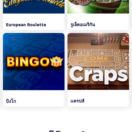
European Roulette
รูเล็ตอเมริกัน
แครปส์
บิงโก