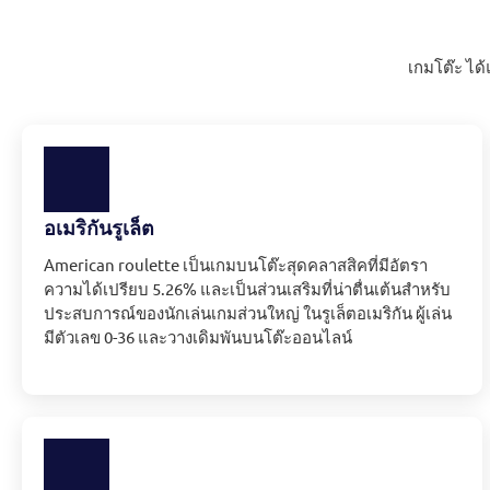
เกมโต๊ะ ได้แ
อเมริกันรูเล็ต
American roulette เป็นเกมบนโต๊ะสุดคลาสสิคที่มีอัตรา
ความได้เปรียบ 5.26% และเป็นส่วนเสริมที่น่าตื่นเต้นสำหรับ
ประสบการณ์ของนักเล่นเกมส่วนใหญ่ ในรูเล็ตอเมริกัน ผู้เล่น
มีตัวเลข 0-36 และวางเดิมพันบนโต๊ะออนไลน์