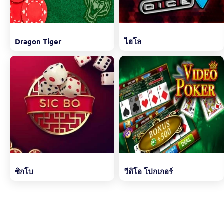
Dragon Tiger
ไฮโล
ซิกโบ
วีดิโอ โปกเกอร์