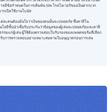
นอาจมีข้อกำหนดในการเดิมพัน 50x โรลโอเวอร์ของเงินฝากบวก
ากเปิดใช้งานโบนัส
นแต่ละคนต้องมั่นใจว่าเงินของตนนั้นจะปลอดภัย ซึ่งคาสิโน
โนโลยีชั้นนำเพื่อรับประกันว่าข้อมูลของผู้เล่นจะปลอดภัยและคาสิ
ิธรรมแก่ผู้เล่น ผู้ใช้ต้องตรวจสอบใบรับรองของแพลตฟอร์มที่เลือก
ต์ได้รับการตรวจสอบอย่างเหมาะสมตามใบอนุญาตก่อนการเล่น