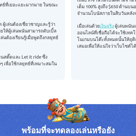
ลยุทธ์ที่เยอะแยะมากมาย ในขณะ
เต็ม 100% สูงถึง $650 ด้านบ
จำนวนโบนัสภายในสิบวันหลังจ
ผู้เล่นต้องเชี่ยวชาญและรู้ว่า
เมื่อเล่นด้วย
เงินจริง
ผู้เล่นพนั
ยให้ผู้เล่นพนันสามารถดับเบิ้ล
ออนไลน์ที่เชื่อถือได้จะใช้เทค
นต้องเรียนรู้เมื่อพูดถึงกลยุทธ์
โนเกมบนโต๊ะทั้งหมดนั้นให้ยุต
เสมอเพื่อให้แน่ใจว่าเว็บไซ
สตั๊ดและ Let it ride ซึ่ง
งๆ เพื่อใช้กลยุทธ์ที่เหมาะสมใน
พร้อมที่จะทดลองเล่นหรือยัง