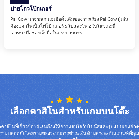
ปายโกวโป๊กเกอร์
Pai Gow มาจากเกมเอเชียดั้งเดิมของการเรียง Pai Gow ผู้เล่น
ต้องแจกไพ่เป็นไพ่โป๊กเกอร์ 5 ใบและไพ่ 2 ใบในขณะที่
เอาชนะมือของเจ้ามือในกระบวนการ
เลือกคาสิโนสำหรับเกมบนโต๊ะ
คาสิโนที่เกี่ยวข้อง ผู้เล่นต้องให้ความสนใจกับโบนัสและรูปแบบเกมต่าง
มปลอดภัยโดยรวมของระบบการชำระเงิน ด้านล่างจะเป็นเกณฑ์ที่คุณค