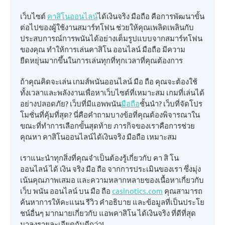
เว็บไซต์
คาสิโนออนไลน์
ได้เงินจริง มือถือ คือการพัฒนาขั้น
ต่อไปของผู้ใช้งานสมาร์ทโฟน ช่วยให้คุณเพลิดเพลินกับ
ประสบการณ์การพนันได้อย่างเต็มรูปแบบจากสมาร์ทโฟน
ของคุณ ทำให้การเล่นคาสิโน ออนไลน์ มือถือ มีความ
ยืดหยุ่นมากขึ้นในการเล่นทุกที่ทุกเวลาที่คุณต้องการ
ถ้าคุณคิดจะเล่น เกมส์พนันออนไลน์ มือ ถือ คุณจะต้องใช้
ทั้งเวลาและพลังงานเพื่อหาเว็บไซต์ที่เหมาะสม เกมที่เล่นได้
อย่างปลอดภัย? เว็บที่มีแอพพนัน
มือถือ
ชั้นนำ? เว็บที่จัดโปร
โมชั่นที่คุ้มที่สุด? นี่คือคำถามบางข้อที่คุณต้องพิจารณาใน
ขณะที่ทำการเลือกขั้นสุดท้าย ภารกิจของเราคือการช่วย
คุณหา คาสิโนออนไลน์ได้เงินจริง มือถือ เหมาะสม
เราแนะนำทุกสิ่งที่คุณจำเป็นต้องรู้เกี่ยวกับ คา สิ โน
ออนไลน์ ได้ เงิน จริง มือ ถือ จากการประเมินของเรา ซึ่งมุ่ง
เน้นคุณภาพเสมอ และความหลากหลายของเนื้อหาเกี่ยวกับ
เว็บ พนัน ออนไลน์ บน มือ ถือ
casinotics.com
คุณสามารถ
ค้นหาการให้คะแนน รีวิว คำอธิบาย และข้อมูลที่เป็นประโย
ชน์อื่นๆ มากมายเกี่ยวกับ แอพคาสิโน ได้เงินจริง ที่ดีที่สุด
มาลงรายละเอียดกันดีกว่า!