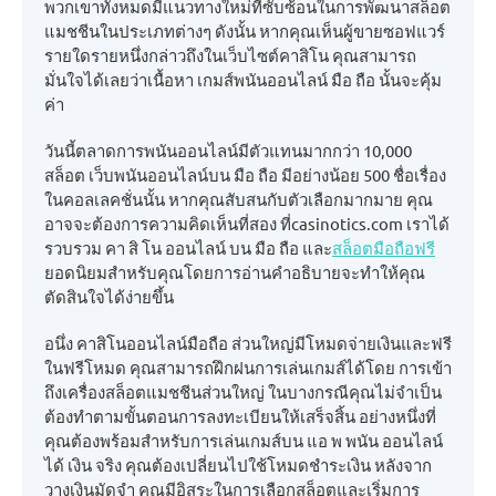
พวกเขาทั้งหมดมีแนวทางใหม่ที่ซับซ้อนในการพัฒนาสล็อต
แมชชีนในประเภทต่างๆ ดังนั้น หากคุณเห็นผู้ขายซอฟแวร์
รายใดรายหนึ่งกล่าวถึงในเว็บไซต์คาสิโน คุณสามารถ
มั่นใจได้เลยว่าเนื้อหา เกมส์พนันออนไลน์ มือ ถือ นั้นจะคุ้ม
ค่า
วันนี้ตลาดการพนันออนไลน์มีตัวแทนมากกว่า 10,000
สล็อต เว็บพนันออนไลน์บน มือ ถือ มีอย่างน้อย 500 ชื่อเรื่อง
ในคอลเลคชั่นนั้น หากคุณสับสนกับตัวเลือกมากมาย คุณ
อาจจะต้องการความคิดเห็นที่สอง ที่casinotics.com เราได้
รวบรวม คา สิ โน ออนไลน์ บน มือ ถือ และ
สล็อตมือถือฟรี
ยอดนิยมสำหรับคุณโดยการอ่านคำอธิบายจะทำให้คุณ
ตัดสินใจได้ง่ายขึ้น
อนึ่ง คาสิโนออนไลน์มือถือ ส่วนใหญ่มีโหมดจ่ายเงินและฟรี
ในฟรีโหมด คุณสามารถฝึกฝนการเล่นเกมส์ได้โดย การเข้า
ถึงเครื่องสล็อตแมชชีนส่วนใหญ่ ในบางกรณีคุณไม่จำเป็น
ต้องทำตามขั้นตอนการลงทะเบียนให้เสร็จสิ้น อย่างหนึ่งที่
คุณต้องพร้อมสำหรับการเล่นเกมส์บน แอ พ พนัน ออนไลน์
ได้ เงิน จริง คุณต้องเปลี่ยนไปใช้โหมดชำระเงิน หลังจาก
วางเงินมัดจำ คุณมีอิสระในการเลือกสล็อตและเริ่มการ