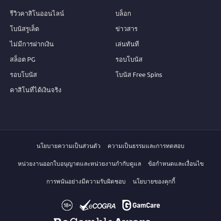
รีวิวคาสิโนออนไลน์
บล็อก
โบนัสรูเล็ต
ข่าวสาร
ไม่มีการฝากเงิน
เล่นทันที
สล็อต PG
รอบโบนัส
รอบโบนัส
โบนัส Free Spins
คาสิโนที่ได้เงินจริง
นโยบายความเป็นส่วนตัว
ความเป็นธรรมและการทดสอบ
หน่วยงานออกใบอนุญาตและหน่วยงานกำกับดูแล
ข้อกำหนดและเงื่อนไข
การพนันอย่างมีความรับผิดชอบ
นโยบายของคุกกี้