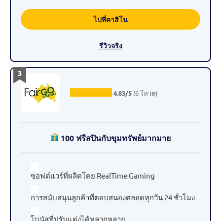
ไปที่คาสิโน
รีวิวจริง
3
4.83/5
(6 โหวต)
100 ฟรีสปินกับขุมทรัพย์มากมาย
ซอฟต์แวร์ที่ผลิตโดย RealTime Gaming
การสนับสนุนลูกค้าที่ตอบสนองตลอดทุกวัน 24 ชั่วโมง
โบนัสที่ปรับแต่งได้หลากหลาย