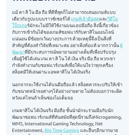
แม้ คา สิ โน มือ ถือ ที่ดีที่สุดก็ไม่สามารถเสนอเกมส์แบบ
เดียวกับรูปแบบบราวซ์เซอร์ได้
เกมส์เจ้ามือสด
และ
วีดีโอ
โป็กเกอ
ร์มักจะไม่มีให้ใช้งานบนแอปมือถือ สิ่งนี้เกี่ยวข้อง
กับการเข้ากันได้ของเกมส์ซอฟแวร์กับคาสิโนออนไลน์
แน่นอน มีข้อยกเว้นบางประการ ด้วยเหตุนี้จึงเป็นสิ่งที่
สำคัญที่ต้องทำวิจัยที่เหมาะสม อย่าเพิ่งท้อแท้ มากกว่านั้น
ผู้
พัฒนา
ที่มีประสบการณ์พยายามอย่างเต็มที่เพื่อปรับปรุง
เพื่อผู้ใช้ได้เล่น เกม คา สิ โน ได้ เงิน จริง มือ ถือ พวกเขา
กำลังทำงานกับซอฟแวร์เกมส์เพื่อให้แน่ใจว่าทุกเครื่อง
สล็อตมีให้เล่นผ่าน แอพคาสิโน ได้เงินจริง
นอกจากจะใช้งานได้บนมือถือแล้ว สล็อตควรจะปรับให้เข้า
กับขนาดหน้าจอต่างๆได้อย่างง่ายดาย ไม่ต้องบอกว่าจะผิด
หวังแค่ไหนถ้าเห็นช่องไม่เต็มจอ
เกมคาสิโน ได้เงินจริง มือถือ ชั้นนำมักจะร่วมมือกับนัก
พัฒนาซอฟแวร์เกมส์ที่ทันสมัยที่สุดนี่รวมถึงMicrogaming,
WMS, International Gaming Technology, Net
Entertainment,
Big Time Gaming
และอื่นๆอีกมากมาย