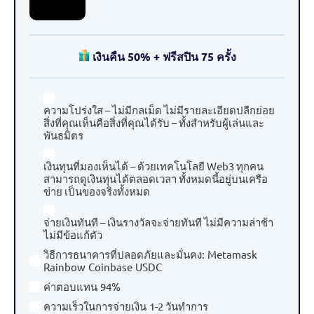
เงินคืน 50% + ฟรีสปิน 75 ครั้ง
ความโปร่งใส – ไม่มีกลเม็ด ไม่มีรายละเอียดปลีกย่อย
สิ่งที่คุณเห็นคือสิ่งที่คุณได้รับ – ทั้งสำหรับผู้เล่นและ
พันธมิตร
เงินทุนที่มองเห็นได้ – ด้วยเทคโนโลยี Web3 ทุกคน
สามารถดูเงินทุนได้ตลอดเวลา ทั้งหมดนี้อยู่บนเครือ
ข่าย เป็นของจริงทั้งหมด
จ่ายเงินทันที – เงินรางวัลจะจ่ายทันที ไม่มีความล่าช้า
ไม่มีข้อแก้ตัว
วิธีการธนาคารที่ปลอดภัยและมั่นคง
:
Metamask
Rainbow
Coinbase
USDC
ค่าตอบแทน
94%
ความเร็วในการจ่ายเงิน
1-2 วันทำการ