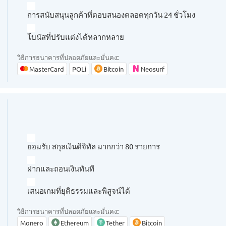
การสนับสนุนลูกค้าที่ตอบสนองตลอดทุกวัน 24 ชั่วโมง
โบนัสที่ปรับแต่งได้หลากหลาย
:
วิธีการธนาคารที่ปลอดภัยและมั่นคง
MasterCard
POLi
Bitcoin
Neosurf
ยอมรับ สกุลเงินดิจิทัล มากกว่า 80 รายการ
ฝากและถอนเงินทันที
เสนอเกมที่ยุติธรรมและพิสูจน์ได้
:
วิธีการธนาคารที่ปลอดภัยและมั่นคง
Monero
Ethereum
Tether
Bitcoin