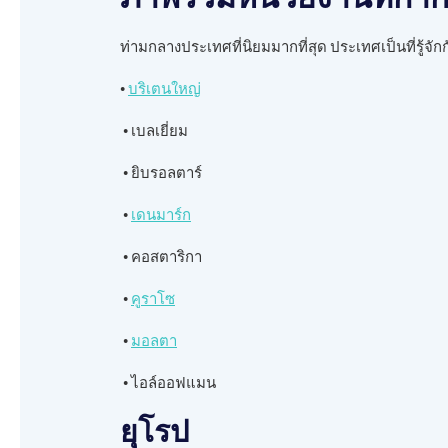
ท่ามกลางประเทศที่นิยมมากที่สุด ประเทศเป็นที่รู้จักก
•
บริเตนใหญ่
• เบลเยี่ยม
• ยิบรอลตาร์
•
เดนมาร์ก
• คอสตาริกา
•
คูราโซ
•
มอลตา
• ไอล์ออฟแมน
ยุโรป