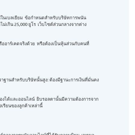
บใช้ในเบลเยียม ข้อกำหนดสำหรับบริษัทการพนัน
บไม่เกิน 25,000 ยูโร เว็บไซต์ส่วนกลางจากต่าง
ืออาร์เคดจริงด้วย หรือต้องเป็นหุ้นส่วนกับคนที่
าฐานสำหรับบริษัทนั้นสูง: ต้องมีฐานะการเงินที่มั่นคง
ี่จับต้องได้และออนไลน์ ยิบรอลตานั้นมีความต้องการจาก
งเรียนของลูกค้าเหล่านี้
นย์กลางการพนันออนไลน์ที่ได้รับความนิยม เหตุผล