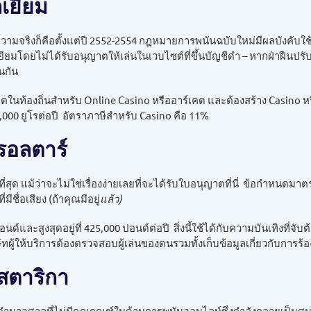
เยียม
 ความจริงก็คือตั้งแต่ปี 2552-2554 กฎหมายการพนันฉบับใหม่มีผลบังคั
ยียมโดยไม่ได้รับอนุญาตให้เล่นในเวบไซต์ที่ขึ้นบัญชีดำ – หากฝ่าฝืนปรั
นกัน
ญาตในท้องถิ่นสำหรับ Online Casino หรืออาร์เคด และต้องสร้าง Casino หร
000 ยูโรต่อปี อัตราภาษีสำหรับ Casino คือ 11%
รอลตาร์
สุด แม้ว่าจะไม่ใช่เรื่องง่ายเลยที่จะได้รับใบอนุญาตที่นี่ ข้อกำหนดมาตร
ชื่อเสียง (ถ้าคุณมีอยู่
แล้ว)
อนด์และสูงสุดอยู่ที่ 425,000 ปอนด์ต่อปี สิ่งนี้ใช้ได้กับความบันเทิงท
ิษัทผู้ให้บริการต้องตรวจสอบผู้เล่นของตนรวมทั้งเก็บข้อมูลเกี่ยวกับการร้อ
สตาริกา
ขตอำนาจศาลที่ไม่มีกฎเกณฑ์ในด้านการพนันออนไลน์ซึ่งกำลังกลายเป็นศู