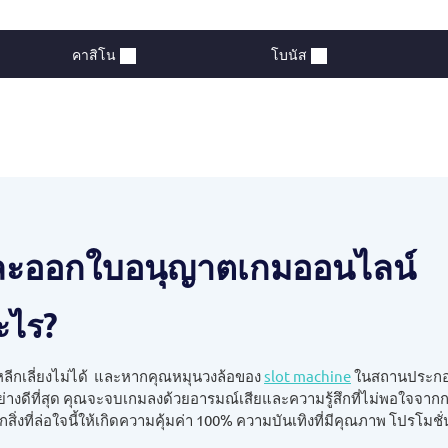
คาสิโน
โบนัส
ละออกใบอนุญาตเกมออนไลน์
ะไร?
างหลีกเลี่ยงไม่ได้ และหากคุณหมุนวงล้อของ
slot machine
ในสถานประกอบก
างดีที่สุด คุณจะจบเกมลงด้วยอารมณ์เสียและความรู้สึกที่ไม่พอใจจากการเล
ิ่งที่ล่อใจนี้ให้เกิดความคุ้มค่า 100% ความบันเทิงที่มีคุณภาพ โปรโมชั