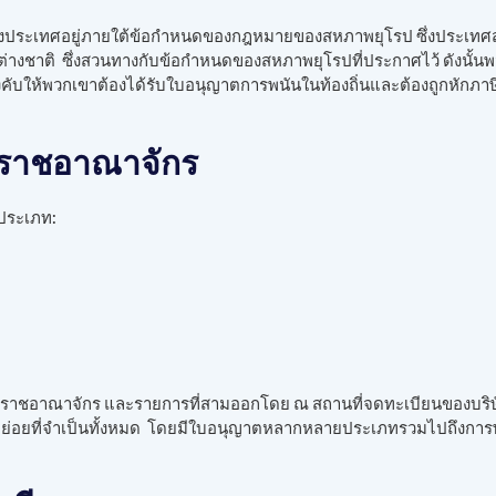
ระเทศอยู่ภายใต้ข้อกำหนดของกฎหมายของสหภาพยุโรป ซึ่งประเทศสมาชิ
รต่างชาติ ซึ่งสวนทางกับข้อกำหนดของสหภาพยุโรปที่ประกาศไว้ ดังนั้น
ับให้พวกเขาต้องได้รับใบอนุญาตการพนันในท้องถิ่นและต้องถูกหักภาษี ซึ่
ราชอาณาจักร
ประเภท:
อาณาจักร และรายการที่สามออกโดย ณ สถานที่จดทะเบียนของบริษัทน
ย่อยที่จำเป็นทั้งหมด โดยมีใบอนุญาตหลากหลายประเภทรวมไปถึงการพ