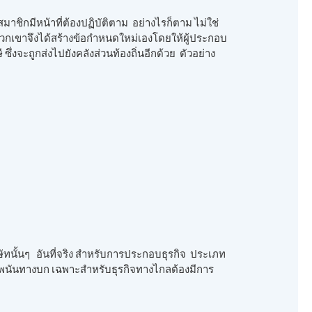
กมีหน้าที่ต้องปฏิบัติตาม อย่างไรก็ตาม ไม่ใช่
พวกเขาจึงได้สร้างข้อกำหนดใหม่เองโดยให้ผู้ประกอบ
งจะถูกส่งไปยังคลังส่วนท้องถิ่นอีกด้วย ตัวอย่าง
ั้นๆ อันที่จริง สำหรับการประกอบธุรกิจ ประเภท
นันทางบก เฉพาะสำหรับธุรกิจทางไกลต้องมีการ