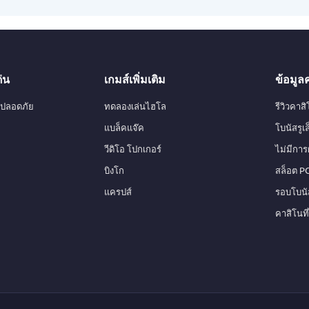
ด่น
เกมส์เพิ่มเติม
ข้อมูล
่ปลอดภัย
ทดลองเล่นไฮโล
รีวิวคาส
แบล็คแจ๊ค
โบนัสรูเล
วีดิโอ โปกเกอร์
ไม่มีการ
บิงโก
สล็อต P
แครปส์
รอบโบนั
คาสิโนที่