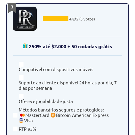
3
4.8/5
(5 votos)
250% até $2.000 + 50 rodadas grátis
Compatível com dispositivos móveis
Suporte ao cliente disponível 24 horas por dia, 7
dias por semana
Oferece jogabilidade justa
Métodos bancários seguros e protegidos
:
MasterCard
Bitcoin
American Express
Visa
RTP
93%