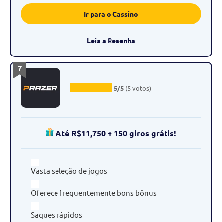
Ir para o Cassino
Leia a Resenha
7
5/5
(5 votos)
Até R$11,750 + 150 giros grátis!
Vasta seleção de jogos
Oferece frequentemente bons bônus
Saques rápidos