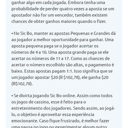
ganhar algo em cada jogada. Embora tenha uma
probabilidade de perder quatro vezes a aposta se um
apostador não for um vencedor, também existem
chances de obter ganhos maiores quando o fizer.
• No Sic Bo, manter as apostas Pequenas e Grandes dá
ao jogador a melhor oportunidade para ganhar. Uma
aposta pequena paga se o jogador acertar os
números de 4 a 10. Uma aposta grande paga se ele
acertar os números de 11 a 17. Como as chances de
acertar o número escolhido são altas, o pagamento é
baixo. Estas apostas pagam 1:1. Isso significa que se
um jogador apostar $20 (R $102,78), ele ganha $20
(R$102,78).
• Se divirta jogando Sic Bo online. Assim como todos
os jogos de cassino, esse é feito para o
entretenimento dos jogadores. Sendo assim, ao jogá-
lo, o objetivo é aproveitar essa experiência
emocionante. Caso fique frustrado, é melhor fazer
uma pausa no jogo ou experimentar algum outro.