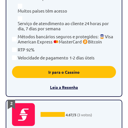
Muitos países têm acesso
Serviço de atendimento ao cliente 24 horas por
dia, 7 dias por semana
Métodos bancários seguros e protegidos
:
Visa
American Express
MasterCard
Bitcoin
RTP
92%
Velocidade de pagamento
1-2 dias úteis
Ir para o Cassino
Leia a Resenha
2
4.67/5
(3 votos)