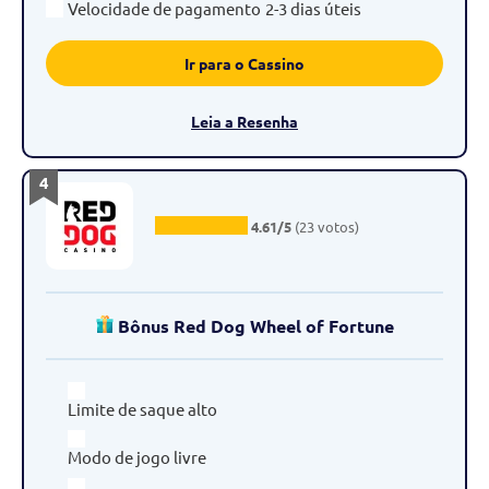
Velocidade de pagamento
2-3 dias úteis
Ir para o Cassino
Leia a Resenha
4
4.61/5
(23 votos)
Bônus Red Dog Wheel of Fortune
Limite de saque alto
Modo de jogo livre