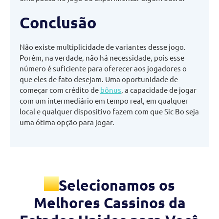
Conclusão
Não existe multiplicidade de variantes desse jogo.
Porém, na verdade, não há necessidade, pois esse
número é suficiente para oferecer aos jogadores o
que eles de fato desejam. Uma oportunidade de
começar com crédito de
bônus
, a capacidade de jogar
com um intermediário em tempo real, em qualquer
local e qualquer dispositivo fazem com que Sic Bo seja
uma ótima opção para jogar.
Selecionamos os
Melhores Cassinos da