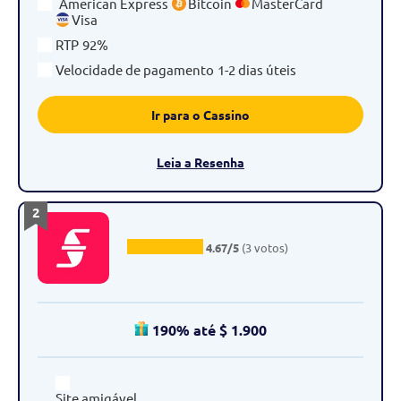
American Express
Bitcoin
MasterCard
Visa
RTP
92%
Velocidade de pagamento
1-2 dias úteis
Ir para o Cassino
Leia a Resenha
2
4.67/5
(3 votos)
190% até $ 1.900
Site amigável