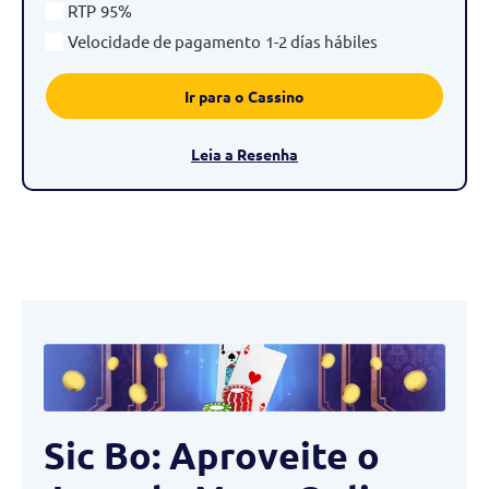
RTP
95%
Velocidade de pagamento
1-2 días hábiles
Ir para o Cassino
Leia a Resenha
Sic Bo: Aproveite o