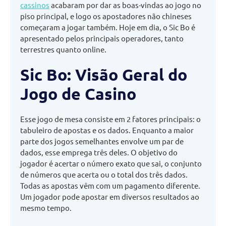
cassinos
acabaram por dar as boas-vindas ao jogo no
piso principal, e logo os apostadores não chineses
começaram a jogar também. Hoje em dia, o Sic Bo é
apresentado pelos principais operadores, tanto
terrestres quanto online.
Sic Bo: Visão Geral do
Jogo de Casino
Esse jogo de mesa consiste em 2 fatores principais: o
tabuleiro de apostas e os dados. Enquanto a maior
parte dos jogos semelhantes envolve um par de
dados, esse emprega três deles. O objetivo do
jogador é acertar o número exato que sai, o conjunto
de números que acerta ou o total dos três dados.
Todas as apostas vêm com um pagamento diferente.
Um jogador pode apostar em diversos resultados ao
mesmo tempo.