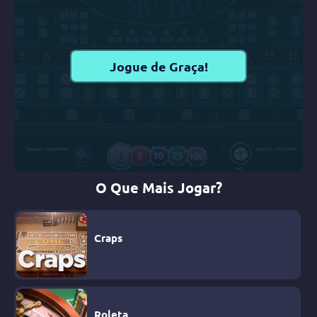
Jogue de Graça!
O Que Mais Jogar?
Craps
Roleta