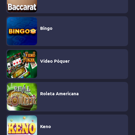
Bingo
Vídeo Póquer
Roleta Americana
Keno