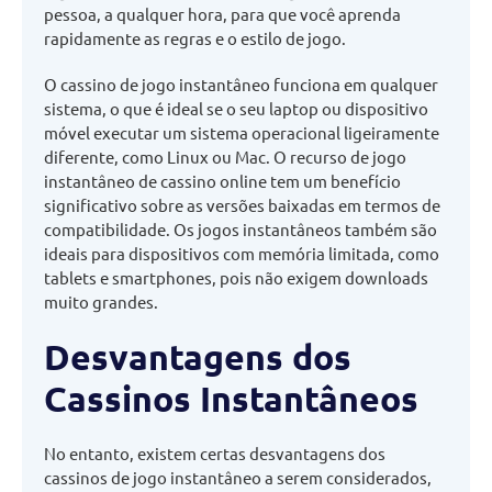
pessoa, a qualquer hora, para que você aprenda
rapidamente as regras e o estilo de jogo.
O cassino de jogo instantâneo funciona em qualquer
sistema, o que é ideal se o seu laptop ou dispositivo
móvel executar um sistema operacional ligeiramente
diferente, como Linux ou Mac. O recurso de jogo
instantâneo de cassino online tem um benefício
significativo sobre as versões baixadas em termos de
compatibilidade. Os jogos instantâneos também são
ideais para dispositivos com memória limitada, como
tablets e smartphones, pois não exigem downloads
muito grandes.
Desvantagens dos
Cassinos Instantâneos
No entanto, existem certas desvantagens dos
cassinos de jogo instantâneo a serem considerados,