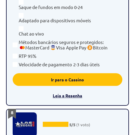
Saque de fundos em modo 0-24
Adaptado para dispositivos móveis
Chat ao vivo
Métodos bancários seguros e protegidos
:
MasterCard
Visa
Apple Pay
Bitcoin
RTP
95%
Velocidade de pagamento
2-3 dias úteis
Ir para o Cassino
Leia a Resenha
8
5/5
(1 voto)