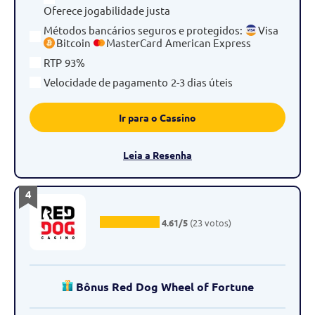
Oferece jogabilidade justa
Métodos bancários seguros e protegidos
:
Visa
Bitcoin
MasterCard
American Express
RTP
93%
Velocidade de pagamento
2-3 dias úteis
Ir para o Cassino
Leia a Resenha
4
4.61/5
(23 votos)
Bônus Red Dog Wheel of Fortune