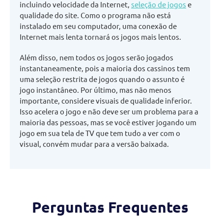
incluindo velocidade da Internet,
seleção de jogos
e
qualidade do site. Como o programa não está
instalado em seu computador, uma conexão de
Internet mais lenta tornará os jogos mais lentos.
Além disso, nem todos os jogos serão jogados
instantaneamente, pois a maioria dos cassinos tem
uma seleção restrita de jogos quando o assunto é
jogo instantâneo. Por último, mas não menos
importante, considere visuais de qualidade inferior.
Isso acelera o jogo e não deve ser um problema para a
maioria das pessoas, mas se você estiver jogando um
jogo em sua tela de TV que tem tudo a ver com o
visual, convém mudar para a versão baixada.
Perguntas Frequentes