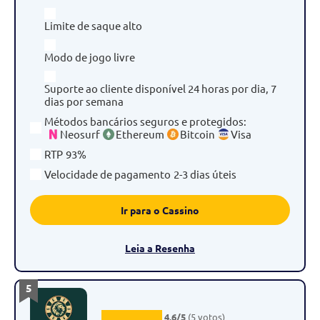
Limite de saque alto
Modo de jogo livre
Suporte ao cliente disponível 24 horas por dia, 7
dias por semana
Métodos bancários seguros e protegidos
:
Neosurf
Ethereum
Bitcoin
Visa
RTP
93%
Velocidade de pagamento
2-3 dias úteis
Ir para o Cassino
Leia a Resenha
5
4.6/5
(5 votos)