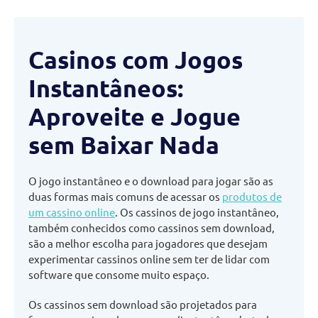
Casinos com Jogos
Instantâneos:
Aproveite e Jogue
sem Baixar Nada
O jogo instantâneo e o download para jogar são as
duas formas mais comuns de acessar os
produtos de
um cassino online
. Os cassinos de jogo instantâneo,
também conhecidos como cassinos sem download,
são a melhor escolha para jogadores que desejam
experimentar cassinos online sem ter de lidar com
software que consome muito espaço.
Os cassinos sem download são projetados para