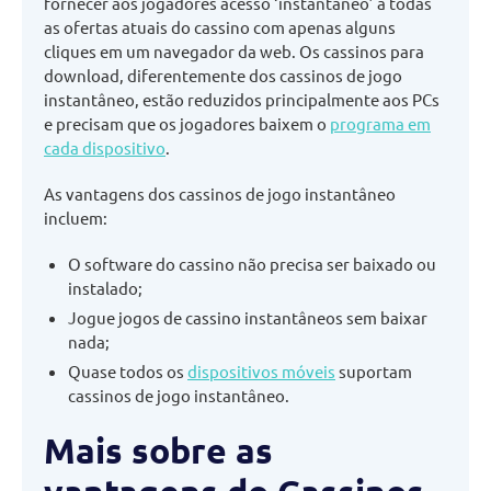
fornecer aos jogadores acesso ‘instantâneo’ a todas
as ofertas atuais do cassino com apenas alguns
cliques em um navegador da web. Os cassinos para
download, diferentemente dos cassinos de jogo
instantâneo, estão reduzidos principalmente aos PCs
e precisam que os jogadores baixem o
programa em
cada dispositivo
.
As vantagens dos cassinos de jogo instantâneo
incluem:
O software do cassino não precisa ser baixado ou
instalado;
Jogue jogos de cassino instantâneos sem baixar
nada;
Quase todos os
dispositivos móveis
suportam
cassinos de jogo instantâneo.
Mais sobre as