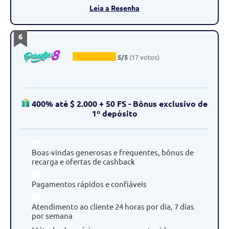
Leia a Resenha
6
5/5
(17 votos)
400% até $ 2.000 + 50 FS - Bônus exclusivo de
1º depósito
Boas-vindas generosas e frequentes, bônus de
recarga e ofertas de cashback
Pagamentos rápidos e confiáveis
Atendimento ao cliente 24 horas por dia, 7 dias
por semana