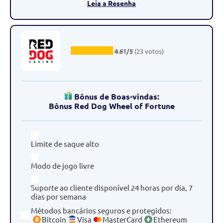
Leia a Resenha
4.61/5
(23 votos)
Bônus de Boas-vindas:
Bônus Red Dog Wheel of Fortune
Limite de saque alto
Modo de jogo livre
Suporte ao cliente disponível 24 horas por dia, 7
dias por semana
Métodos bancários seguros e protegidos
:
Bitcoin
Visa
MasterCard
Ethereum