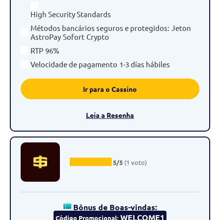
High Security Standards
Métodos bancários seguros e protegidos
:
Jeton
AstroPay
Sofort
Crypto
RTP
96%
Velocidade de pagamento
1-3 días hábiles
Ir para o Cassino
Leia a Resenha
5/5
(1 voto)
Bônus de Boas-vindas:
WELCOME1
Código Promocional: