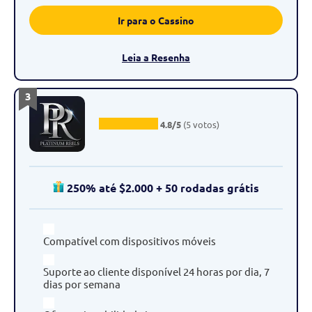
Ir para o Cassino
Leia a Resenha
3
4.8/5
(5 votos)
250% até $2.000 + 50 rodadas grátis
Compatível com dispositivos móveis
Suporte ao cliente disponível 24 horas por dia, 7
dias por semana