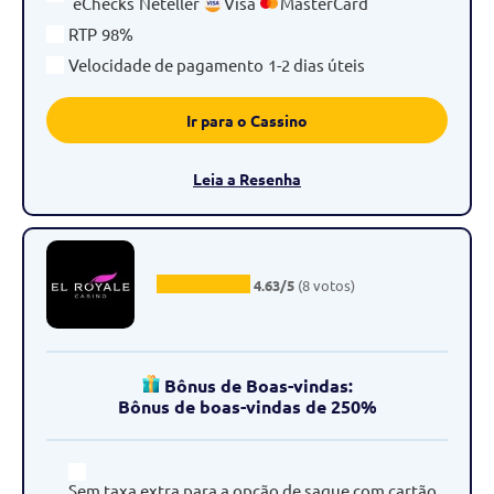
eChecks
Neteller
Visa
MasterCard
RTP
98%
Velocidade de pagamento
1-2 dias úteis
Ir para o Cassino
Leia a Resenha
4.63/5
(8 votos)
Bônus de Boas-vindas:
Bônus de boas-vindas de 250%
Sem taxa extra para a opção de saque com cartão