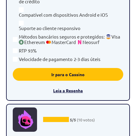
de crédito
Compatível com dispositivos Android e iOS
Suporte ao cliente responsivo
Métodos bancários seguros e protegidos
:
Visa
Ethereum
MasterCard
Neosurf
RTP
93%
Velocidade de pagamento
2-3 dias úteis
Ir para o Cassino
Leia a Resenha
5/5
(10 votos)