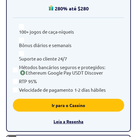
280% até $280
100+ jogos de caça-níqueis
Bônus diários e semanais
Suporte ao cliente 24/7
Métodos bancários seguros e protegidos
:
Ethereum
Google Pay
USDT
Discover
RTP
95%
Velocidade de pagamento
1-2 días hábiles
Ir para o Cassino
Leia a Resenha