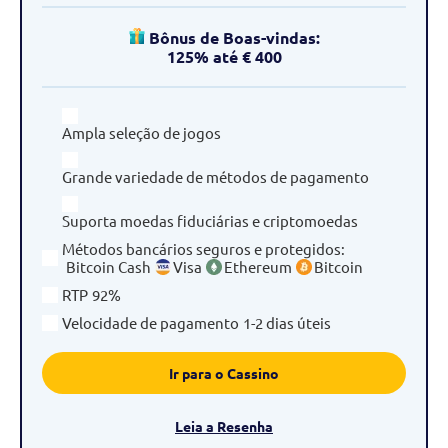
Bônus de Boas-vindas:
125% até € 400
Ampla seleção de jogos
Grande variedade de métodos de pagamento
Suporta moedas fiduciárias e criptomoedas
Métodos bancários seguros e protegidos
:
Bitcoin Cash
Visa
Ethereum
Bitcoin
RTP
92%
Velocidade de pagamento
1-2 dias úteis
Ir para o Cassino
Leia a Resenha