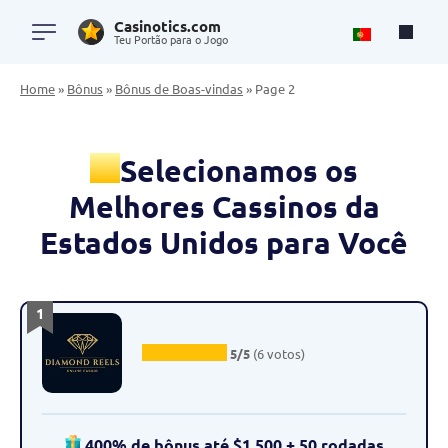
Casinotics.com
Teu Portão para o Jogo
Home
»
Bônus
»
Bônus de Boas-vindas
»
Page 2
Selecionamos os
Melhores Cassinos da
Estados Unidos para Você
1
5/5
(6 votos)
400% de bônus até $1.500 + 50 rodadas