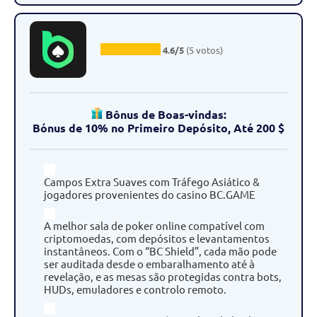
4.6/5
(5 votos)
Bônus de Boas-vindas:
Bónus de 10% no Primeiro Depósito, Até 200 $
Campos Extra Suaves com Tráfego Asiático &
jogadores provenientes do casino BC.GAME
A melhor sala de poker online compatível com
criptomoedas, com depósitos e levantamentos
instantâneos. Com o “BC Shield”, cada mão pode
ser auditada desde o embaralhamento até à
revelação, e as mesas são protegidas contra bots,
HUDs, emuladores e controlo remoto.