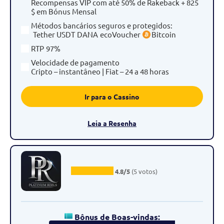
Recompensas VIP com até 50% de Rakeback + 825
$ em Bónus Mensal
Métodos bancários seguros e protegidos
:
Tether USDT
DANA
ecoVoucher
Bitcoin
RTP
97%
Velocidade de pagamento
Cripto – instantâneo | Fiat – 24 a 48 horas
Ir para o Cassino
Leia a Resenha
4.8/5
(5 votos)
Bônus de Boas-vindas: