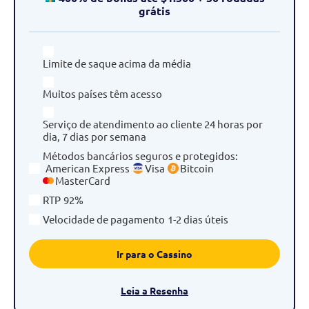
grátis
Limite de saque acima da média
Muitos países têm acesso
Serviço de atendimento ao cliente 24 horas por
dia, 7 dias por semana
Métodos bancários seguros e protegidos
:
American Express
Visa
Bitcoin
MasterCard
RTP
92%
Velocidade de pagamento
1-2 dias úteis
Ir para o Cassino
Leia a Resenha