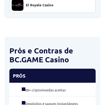
El Royale Casino
JOG
Prós e Contras de
BC.GAME Casino
PRÓS
80+ criptomoedas aceitas
Depósitos e saques instantâneos