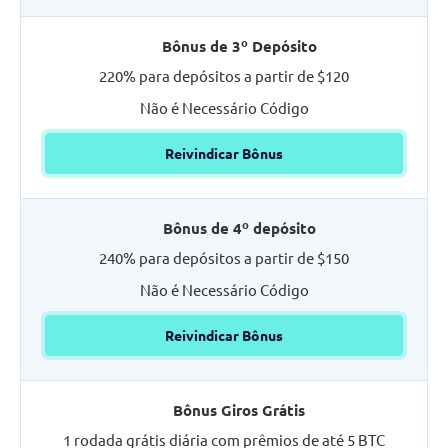
Bônus de 3º Depósito
220% para depósitos a partir de $120
Não é Necessário Código
Reivindicar Bônus
Bônus de 4º depósito
240% para depósitos a partir de $150
Não é Necessário Código
Reivindicar Bônus
Bônus Giros Grátis
1 rodada grátis diária com prêmios de até 5 BTC