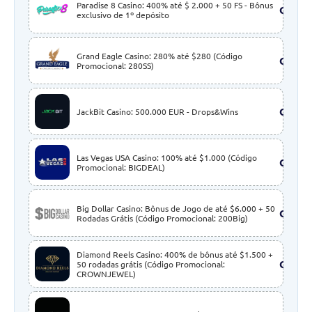
Paradise 8 Casino: 400% até $ 2.000 + 50 FS - Bônus
OBTE
exclusivo de 1º depósito
Grand Eagle Casino: 280% até $280 (Código
OBTE
Promocional: 280SS)
OBTE
JackBit Casino: 500.000 EUR - Drops&Wins
Las Vegas USA Casino: 100% até $1.000 (Código
OBTE
Promocional: BIGDEAL)
Big Dollar Casino: Bônus de Jogo de até $6.000 + 50
OBTE
Rodadas Grátis (Código Promocional: 200Big)
Diamond Reels Casino: 400% de bônus até $1.500 +
OBTE
50 rodadas grátis (Código Promocional:
CROWNJEWEL)