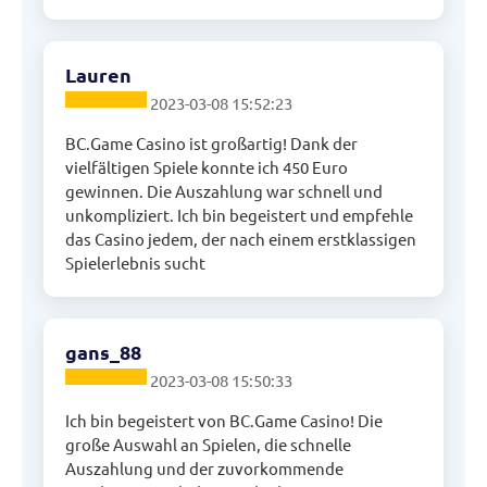
Lauren
2023-03-08 15:52:23
BC.Game Casino ist großartig! Dank der
vielfältigen Spiele konnte ich 450 Euro
gewinnen. Die Auszahlung war schnell und
unkompliziert. Ich bin begeistert und empfehle
das Casino jedem, der nach einem erstklassigen
Spielerlebnis sucht
gans_88
2023-03-08 15:50:33
Ich bin begeistert von BC.Game Casino! Die
große Auswahl an Spielen, die schnelle
Auszahlung und der zuvorkommende