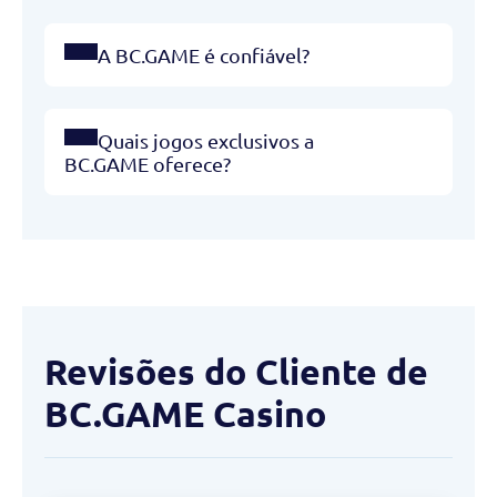
A BC.GAME é confiável?
Quais jogos exclusivos a
BC.GAME oferece?
Revisões do Cliente de
BC.GAME Casino