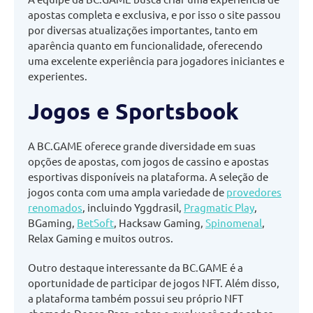
apostas completa e exclusiva, e por isso o site passou
por diversas atualizações importantes, tanto em
aparência quanto em funcionalidade, oferecendo
uma excelente experiência para jogadores iniciantes e
experientes.
Jogos e Sportsbook
A BC.GAME oferece grande diversidade em suas
opções de apostas, com jogos de cassino e apostas
esportivas disponíveis na plataforma. A seleção de
jogos conta com uma ampla variedade de
provedores
renomados
, incluindo Yggdrasil,
Pragmatic Play
,
BGaming,
BetSoft
, Hacksaw Gaming,
Spinomenal
,
Relax Gaming e muitos outros.
Outro destaque interessante da BC.GAME é a
oportunidade de participar de jogos NFT. Além disso,
a plataforma também possui seu próprio NFT