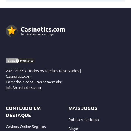
Casinotics.com
Teu Portão para o Jogo
2021-2026 © Todos os Direitos Reservados |
Casinotics.com
Parcerias e consultas comerciais:
info@casinotics.com
CONTEÚDO EM
MAIS JOGOS
DESTAQUE
Roleta Americana
Casinos Online Seguros
Bingo