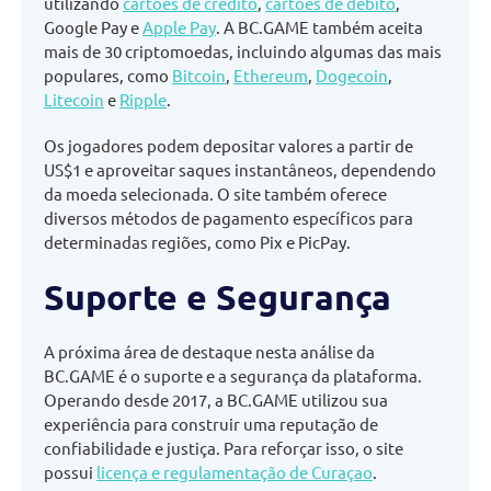
utilizando
cartões de crédito
,
cartões de débito
,
Google Pay e
Apple Pay
. A BC.GAME também aceita
mais de 30 criptomoedas, incluindo algumas das mais
populares, como
Bitcoin
,
Ethereum
,
Dogecoin
,
Litecoin
e
Ripple
.
Os jogadores podem depositar valores a partir de
US$1 e aproveitar saques instantâneos, dependendo
da moeda selecionada. O site também oferece
diversos métodos de pagamento específicos para
determinadas regiões, como Pix e PicPay.
Suporte e Segurança
A próxima área de destaque nesta análise da
BC.GAME é o suporte e a segurança da plataforma.
Operando desde 2017, a BC.GAME utilizou sua
experiência para construir uma reputação de
confiabilidade e justiça. Para reforçar isso, o site
possui
licença e regulamentação de Curaçao
.