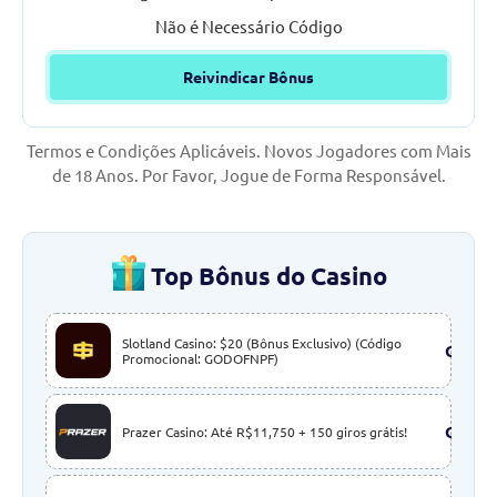
Não é Necessário Código
Reivindicar Bônus
Termos e Condições Aplicáveis. Novos Jogadores com Mais
de 18 Anos. Por Favor, Jogue de Forma Responsável.
Top Bônus do Casino
Slotland Casino: $20 (Bônus Exclusivo) (Código
OBTE
Promocional: GODOFNPF)
OBTE
Prazer Casino: Até R$11,750 + 150 giros grátis!