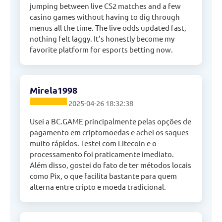
jumping between live CS2 matches and a few
casino games without having to dig through
menus all the time. The live odds updated fast,
nothing felt laggy. It’s honestly become my
favorite platform for esports betting now.
Mirela1998
2025-04-26 18:32:38
Usei a BC.GAME principalmente pelas opções de
pagamento em criptomoedas e achei os saques
muito rápidos. Testei com Litecoin e o
processamento foi praticamente imediato.
Além disso, gostei do fato de ter métodos locais
como Pix, o que facilita bastante para quem
alterna entre cripto e moeda tradicional.