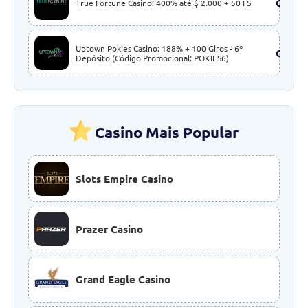
OBTE
True Fortune Casino: 400% até $ 2.000 + 50 FS
Uptown Pokies Casino: 188% + 100 Giros - 6º
OBTE
Depósito (Código Promocional: POKIES6)
Casino Mais Popular
Slots Empire Casino
JOG
Prazer Casino
JOG
Grand Eagle Casino
JOG