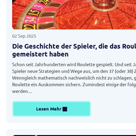
02 Sep 2025
Die Geschichte der Spieler, die das Rou
gemeistert haben
Schon seit Jahrhunderten wird Roulette gespielt. Und seit
Spieler neue Strategien und Wege aus, um den 37 (oder 38
Wenngleich mathematisch nachweislich nicht zu schlagen, gib
Roulette ein Auskommen sichern. Zumindest einige der fol
werden…
Lesen Mehr