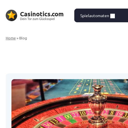
Casinotics.com
Spielautomaten
Dein Tor zum Glücksspiel
Home
»
Blog