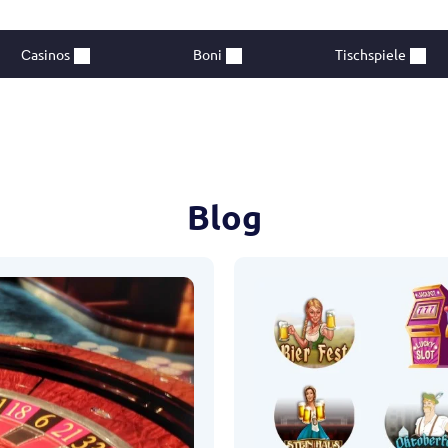
Сasinos
Boni
Tischspiele
Blog