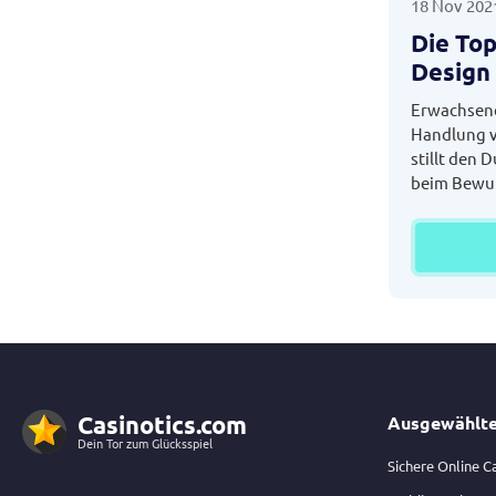
18 Nov 202
Die Top
Design
Erwachsenen
Handlung ve
stillt den
beim Bewun
Casinotics.com
Ausgewählte
Dein Tor zum Glücksspiel
Sichere Online C