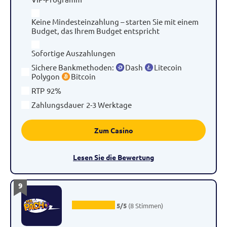
Keine Mindesteinzahlung – starten Sie mit einem
Budget, das Ihrem Budget entspricht
Sofortige Auszahlungen
Sichere Bankmethoden
:
Dash
Litecoin
Polygon
Bitcoin
RTP
92%
Zahlungsdauer
2-3 Werktage
Zum Casino
Lesen Sie die Bewertung
9
5/5
(8 Stimmen)