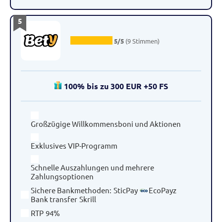
5
5/5
(9 Stimmen)
100% bis zu 300 EUR +50 FS
Großzügige Willkommensboni und Aktionen
Exklusives VIP-Programm
Schnelle Auszahlungen und mehrere
Zahlungsoptionen
Sichere Bankmethoden
:
SticPay
EcoPayz
Bank transfer
Skrill
RTP
94%