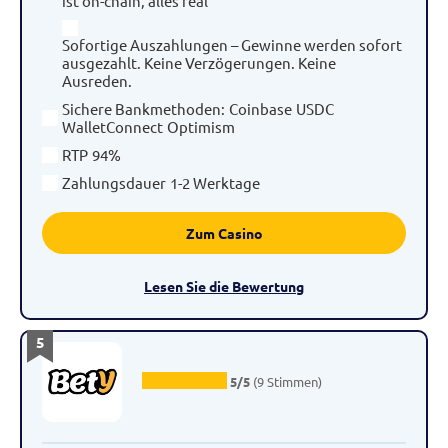
ist on-chain, alles real
Sofortige Auszahlungen – Gewinne werden sofort
ausgezahlt. Keine Verzögerungen. Keine
Ausreden.
Sichere Bankmethoden
:
Coinbase
USDC
WalletConnect
Optimism
RTP
94%
Zahlungsdauer
1-2 Werktage
Zum Casino
Lesen Sie die Bewertung
5
5/5
(9 Stimmen)