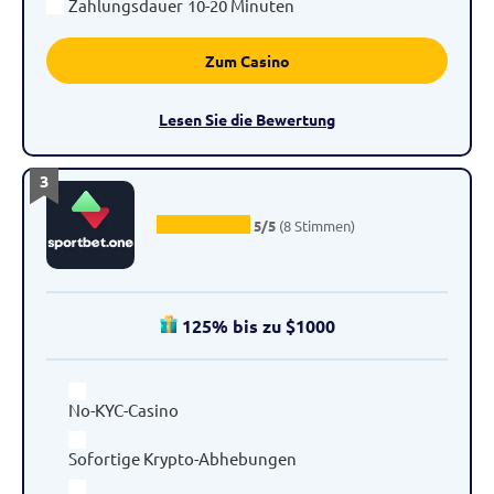
Zahlungsdauer
10-20 Minuten
Zum Casino
Lesen Sie die Bewertung
3
5/5
(8 Stimmen)
125% bis zu $1000
No-KYC-Casino
Sofortige Krypto-Abhebungen