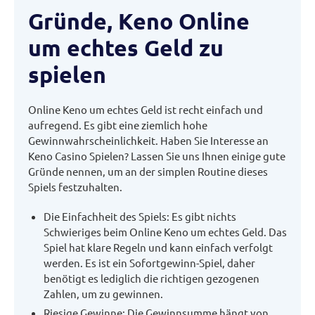
Gründe, Keno Online
um echtes Geld zu
spielen
Online Keno um echtes Geld ist recht einfach und
aufregend. Es gibt eine ziemlich hohe
Gewinnwahrscheinlichkeit. Haben Sie Interesse an
Keno Casino Spielen? Lassen Sie uns Ihnen einige gute
Gründe nennen, um an der simplen Routine dieses
Spiels festzuhalten.
Die Einfachheit des Spiels: Es gibt nichts
Schwieriges beim Online Keno um echtes Geld. Das
Spiel hat klare Regeln und kann einfach verfolgt
werden. Es ist ein Sofortgewinn-Spiel, daher
benötigt es lediglich die richtigen gezogenen
Zahlen, um zu gewinnen.
Riesige Gewinne: Die Gewinnsumme hängt von