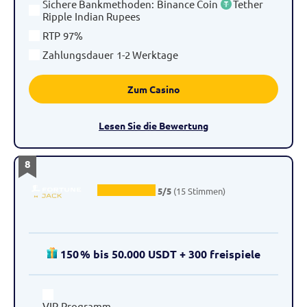
Sichere Bankmethoden
:
Binance Coin
Tether
Ripple
Indian Rupees
RTP
97%
Zahlungsdauer
1-2 Werktage
Zum Casino
Lesen Sie die Bewertung
8
5/5
(15 Stimmen)
150 % bis 50.000 USDT + 300 freispiele
VIP-Programm