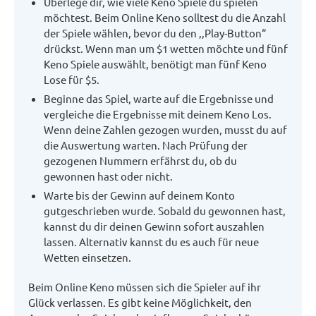
Überlege dir, wie viele Keno Spiele du spielen
möchtest. Beim Online Keno solltest du die Anzahl
der Spiele wählen, bevor du den ,,Play-Button“
drückst. Wenn man um $1 wetten möchte und fünf
Keno Spiele auswählt, benötigt man fünf Keno
Lose für $5.
Beginne das Spiel, warte auf die Ergebnisse und
vergleiche die Ergebnisse mit deinem Keno Los.
Wenn deine Zahlen gezogen wurden, musst du auf
die Auswertung warten. Nach Prüfung der
gezogenen Nummern erfährst du, ob du
gewonnen hast oder nicht.
Warte bis der Gewinn auf deinem Konto
gutgeschrieben wurde. Sobald du gewonnen hast,
kannst du dir deinen Gewinn sofort auszahlen
lassen. Alternativ kannst du es auch für neue
Wetten einsetzen.
Beim Online Keno müssen sich die Spieler auf ihr
Glück verlassen. Es gibt keine Möglichkeit, den