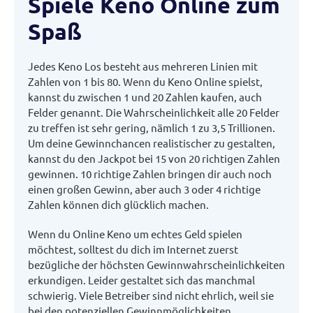
Spiele Keno Online zum
Spaß
Jedes Keno Los besteht aus mehreren Linien mit
Zahlen von 1 bis 80. Wenn du Keno Online spielst,
kannst du zwischen 1 und 20 Zahlen kaufen, auch
Felder genannt. Die Wahrscheinlichkeit alle 20 Felder
zu treffen ist sehr gering, nämlich 1 zu 3,5 Trillionen.
Um deine Gewinnchancen realistischer zu gestalten,
kannst du den Jackpot bei 15 von 20 richtigen Zahlen
gewinnen. 10 richtige Zahlen bringen dir auch noch
einen großen Gewinn, aber auch 3 oder 4 richtige
Zahlen können dich glücklich machen.
Wenn du Online Keno um echtes Geld spielen
möchtest, solltest du dich im Internet zuerst
bezügliche der höchsten Gewinnwahrscheinlichkeiten
erkundigen. Leider gestaltet sich das manchmal
schwierig. Viele Betreiber sind nicht ehrlich, weil sie
bei den potenziellen Gewinnmöglichkeiten