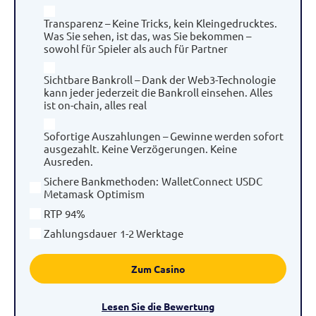
Transparenz – Keine Tricks, kein Kleingedrucktes.
Was Sie sehen, ist das, was Sie bekommen –
sowohl für Spieler als auch für Partner
Sichtbare Bankroll – Dank der Web3-Technologie
kann jeder jederzeit die Bankroll einsehen. Alles
ist on-chain, alles real
Sofortige Auszahlungen – Gewinne werden sofort
ausgezahlt. Keine Verzögerungen. Keine
Ausreden.
Sichere Bankmethoden
:
WalletConnect
USDC
Metamask
Optimism
RTP
94%
Zahlungsdauer
1-2 Werktage
Zum Casino
Lesen Sie die Bewertung