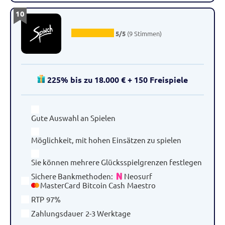
10
5/5
(9 Stimmen)
225% bis zu 18.000 € + 150 Freispiele
Gute Auswahl an Spielen
Möglichkeit, mit hohen Einsätzen zu spielen
Sie können mehrere Glücksspielgrenzen festlegen
Sichere Bankmethoden
:
Neosurf
MasterCard
Bitcoin Cash
Maestro
RTP
97%
Zahlungsdauer
2-3 Werktage