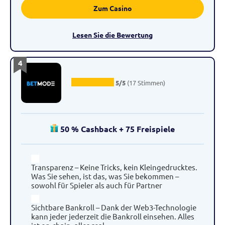
Zum Casino
Lesen Sie die Bewertung
4
5/5
(17 Stimmen)
50 % Cashback + 75 Freispiele
Transparenz – Keine Tricks, kein Kleingedrucktes.
Was Sie sehen, ist das, was Sie bekommen –
sowohl für Spieler als auch für Partner
Sichtbare Bankroll – Dank der Web3-Technologie
kann jeder jederzeit die Bankroll einsehen. Alles