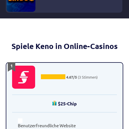
Spiele Keno in Online-Casinos
1
4.67/5
(3 Stimmen)
$25-Chip
Benutzerfreundliche Website