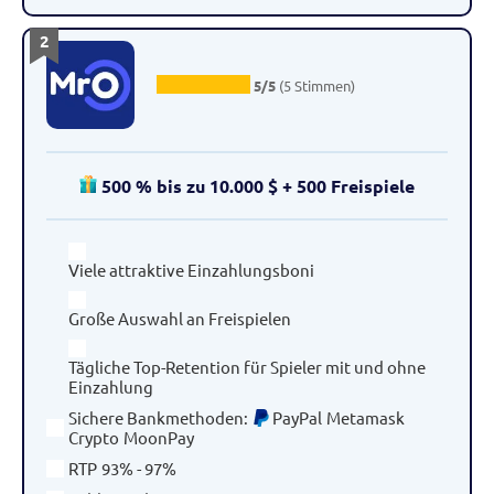
2
5/5
(5 Stimmen)
500 % bis zu 10.000 $ + 500 Freispiele
Viele attraktive Einzahlungsboni
Große Auswahl an Freispielen
Tägliche Top-Retention für Spieler mit und ohne
Einzahlung
Sichere Bankmethoden
:
PayPal
Metamask
Crypto
MoonPay
RTP
93% - 97%