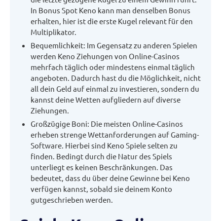
In Bonus Spot Keno kann man denselben Bonus
erhalten, hier ist die erste Kugel relevant für den
Multiplikator.
Bequemlichkeit: Im Gegensatz zu anderen Spielen
werden Keno Ziehungen von Online-Casinos
mehrfach täglich oder mindestens einmal täglich
angeboten. Dadurch hast du die Möglichkeit, nicht
all dein Geld auf einmal zu investieren, sondern du
kannst deine Wetten aufgliedern auf diverse
Ziehungen.
Großzügige Boni: Die meisten Online-Casinos
erheben strenge Wettanforderungen auf Gaming-
Software. Hierbei sind Keno Spiele selten zu
finden. Bedingt durch die Natur des Spiels
unterliegt es keinen Beschränkungen. Das
bedeutet, dass du über deine Gewinne bei Keno
verfügen kannst, sobald sie deinem Konto
gutgeschrieben werden.