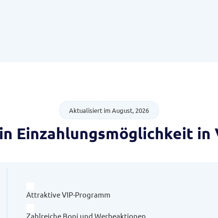
Aktualisiert im August, 2026
in Einzahlungsmöglichkeit in
Attraktive VIP-Programm
Zahlreiche Boni und Werbeaktionen