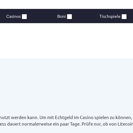
Сasinos
Boni
Tischspiele
enutzt werden kann. Um mit Echtgeld im Casino spielen zu können,
ss dauert normalerweise ein paar Tage. Prüfe nur, ob von Litecoi