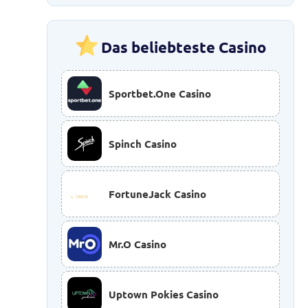
Das beliebteste Casino
Sportbet.One Casino
SPIE
Spinch Casino
SPIE
FortuneJack Casino
SPIE
Mr.O Casino
SPIE
Uptown Pokies Casino
SPIE