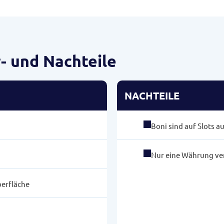
- und Nachteile
NACHTEILE
Boni sind auf Slots a
Nur eine Währung ve
berfläche