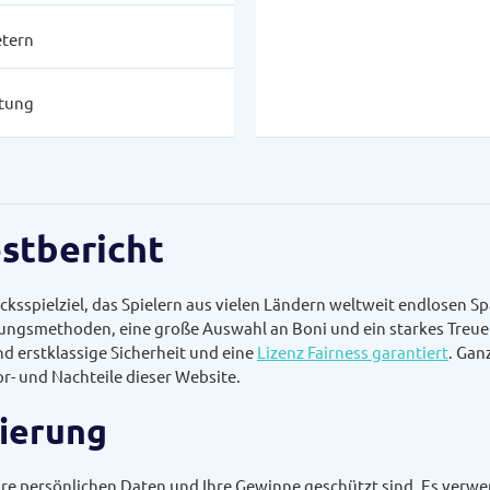
etern
stung
stbericht
ücksspielziel, das Spielern aus vielen Ländern weltweit endlosen
hlungsmethoden, eine große Auswahl an Boni und ein starkes Treu
d erstklassige Sicherheit und eine
Lizenz Fairness garantiert
. Gan
or- und Nachteile dieser Website.
zierung
 Ihre persönlichen Daten und Ihre Gewinne geschützt sind. Es ver