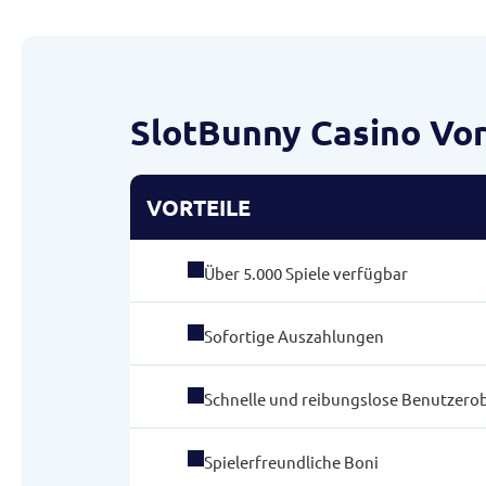
SlotBunny Casino Vor
VORTEILE
Über 5.000 Spiele verfügbar
Sofortige Auszahlungen
Schnelle und reibungslose Benutzero
Spielerfreundliche Boni