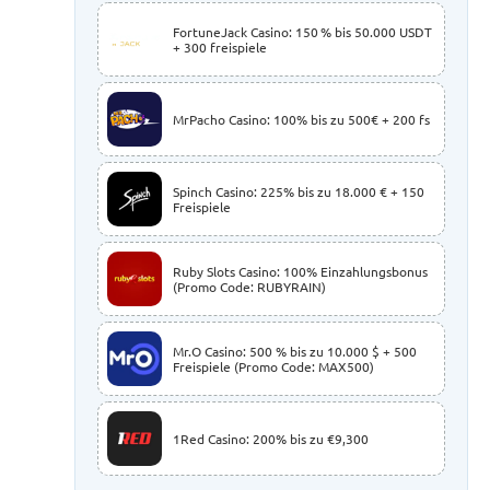
FortuneJack Casino: 150 % bis 50.000 USDT
HAL
+ 300 freispiele
HAL
MrPacho Casino: 100% bis zu 500€ + 200 fs
Spinch Casino: 225% bis zu 18.000 € + 150
HAL
Freispiele
Ruby Slots Casino: 100% Einzahlungsbonus
HAL
(Promo Code: RUBYRAIN)
Mr.O Casino: 500 % bis zu 10.000 $ + 500
HAL
Freispiele (Promo Code: MAX500)
HAL
1Red Casino: 200% bis zu €9,300