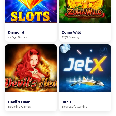
Diamond
Zuma Wild
777igt Games
CQ9 Gaming
Devil’s Heat
Jet X
Booming Games
SmartSoft Gaming