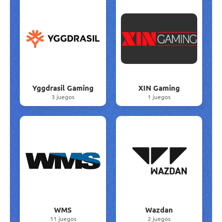
Yggdrasil Gaming
XIN Gaming
3 juegos
1 juegos
WMS
Wazdan
11 juegos
2 juegos