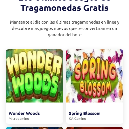
Tragamonedas Gratis
Mantente al día con las últimas tragamonedas en línea y
descubre más juegos nuevos que te convertirán en un
ganador del bote
Wonder Woods
Spring Blossom
Microgaming
KA Gaming