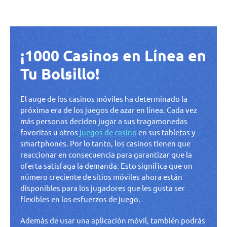
¡1000 Casinos en Línea en
Tu Bolsillo!
El auge de los casinos móviles ha determinado la
próxima era de los juegos de azar en línea. Cada vez
más personas deciden jugar a sus tragamonedas
favoritas u otros
juegos de casino
en sus tabletas y
smartphones. Por lo tanto, los casinos tienen que
reaccionar en consecuencia para garantizar que la
oferta satisfaga la demanda. Esto significa que un
número creciente de sitios móviles ahora están
disponibles para los jugadores que les gusta ser
flexibles en los esfuerzos de juego.
Además de usar una aplicación móvil, también podrás