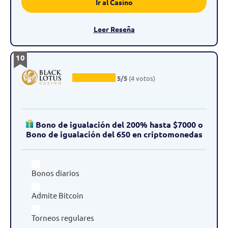
Ir al Casino
Leer Reseña
10
5/5
(4 votos)
Bono de igualación del 200% hasta $7000 o
Bono de igualación del 650 en criptomonedas
Bonos diarios
Admite Bitcoin
Torneos regulares