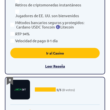
Retiros de criptomonedas instantáneos
Jugadores de EE. UU. son bienvenidos
Métodos bancarios seguros y protegidos
:
Cardano
USDC
Toncoin
Litecoin
RTP
94%
Velocidad de pago
0-1 día
Ir al Casino
Leer Reseña
8
5/5
(8 votos)