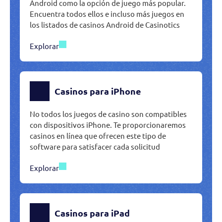
Android como la opción de juego más popular.
Encuentra todos ellos e incluso más juegos en
los listados de casinos Android de Casinotics
Explorar
Casinos para iPhone
No todos los juegos de casino son compatibles
con dispositivos iPhone. Te proporcionaremos
casinos en línea que ofrecen este tipo de
software para satisfacer cada solicitud
Explorar
Casinos para iPad