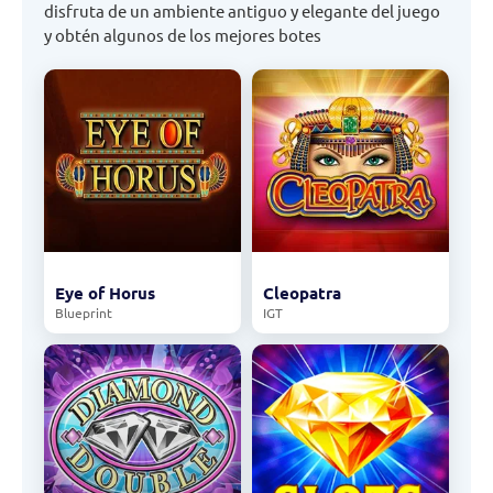
disfruta de un ambiente antiguo y elegante del juego
y obtén algunos de los mejores botes
Eye of Horus
Cleopatra
Blueprint
IGT