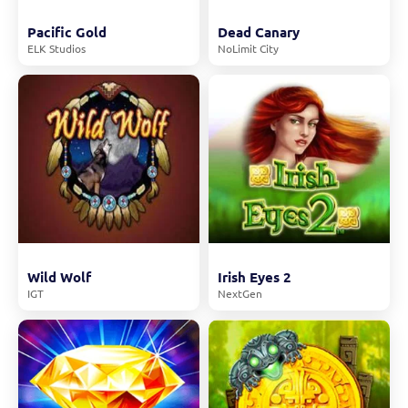
Pacific Gold
Dead Canary
ELK Studios
NoLimit City
Wild Wolf
Irish Eyes 2
IGT
NextGen