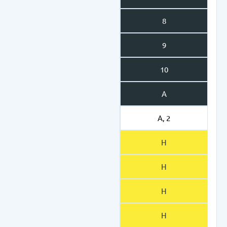
8
9
10
A
A, 2
H
H
H
H