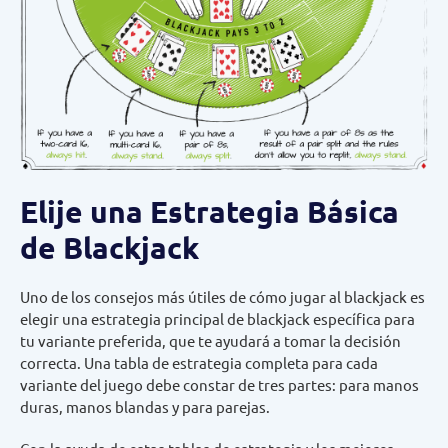
Elije una Estrategia Básica
de Blackjack
Uno de los consejos más útiles de cómo jugar al blackjack es
elegir una estrategia principal de blackjack específica para
tu variante preferida, que te ayudará a tomar la decisión
correcta. Una tabla de estrategia completa para cada
variante del juego debe constar de tres partes: para manos
duras, manos blandas y para parejas.