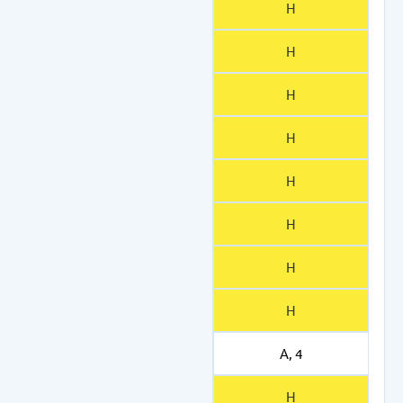
H
H
H
H
H
H
H
H
A, 4
H