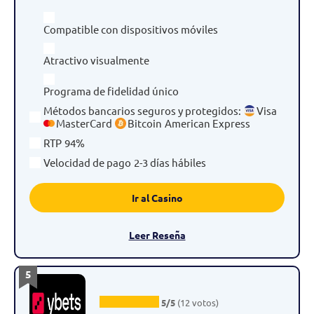
Compatible con dispositivos móviles
Atractivo visualmente
Programa de fidelidad único
Métodos bancarios seguros y protegidos
:
Visa
MasterCard
Bitcoin
American Express
RTP
94%
Velocidad de pago
2-3 días hábiles
Ir al Casino
Leer Reseña
5
5/5
(12 votos)