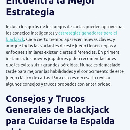
Estrategia
Incluso los gurús de los juegos de cartas pueden aprovechar
los consejos inteligentes y
estrategias ganadoras para el
blackjack
. Cada cierto tiempo aparecen nuevas claves, y
aunque todas las variantes de este juego tienen reglas y
enfoques similares existen ciertas diferencias. En primera
instancia, los nuevos jugadores piden recomendaciones
que les evite sufrir grandes pérdidas. Nunca es demasiado
tarde para mejorar las habilidades y el conocimiento de este
juego clásico de cartas. Para esto es necesario revisar
algunos consejos y trucos probados con anterioridad.
Consejos y Trucos
Generales de Blackjack
para Cuidarse la Espalda