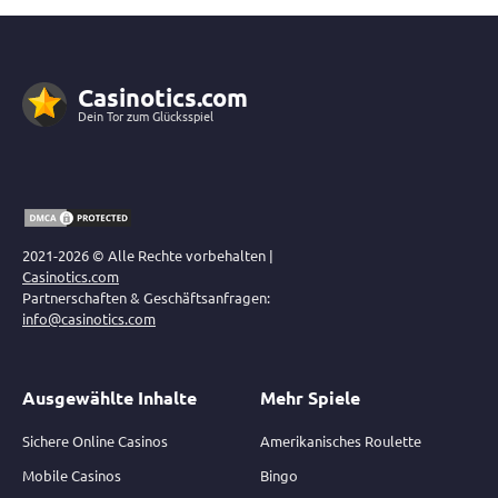
Casinotics.com
Dein Tor zum Glücksspiel
2021-2026 © Alle Rechte vorbehalten |
Casinotics.com
Partnerschaften & Geschäftsanfragen:
info@casinotics.com
Ausgewählte Inhalte
Mehr Spiele
Sichere Online Casinos
Amerikanisches Roulette
Mobile Casinos
Bingo