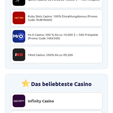
Ruby Slots Casino: 100% Einzahlungsbonus (Promo
HAL
Code: RUBYRAIN)
Mr.O Casino: 500 % bis zu 10.000 $ + 500 Freispiele
HAL
(Promo Code: MAX500)
HAL
1Red Casino: 200% bis zu €9,300
Das beliebteste Casino
Infinity Casino
SPIE