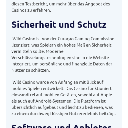
diesen Testbericht, um mehr über das Angebot des
Casinos zu erfahren.
Sicherheit und Schutz
iWild Casino ist von der Curaçao Gaming Commission
lizenziert, was Spielern ein hohes Maß an Sicherheit
vermitteln sollte. Moderne
Verschlüsselungstechnologien sind in die Website
integriert, um persönliche und finanzielle Daten der
Nutzer zu schützen.
iWild Casino wurde von Anfang an mit Blick auf
mobiles Spielen entwickelt. Das Casino funktioniert
einwandfrei auf mobilen Geräten, sowohl auf Apple-
als auch auf Android-Systemen. Die Plattform ist
übersichtlich aufgebaut und leicht zu bedienen, was
zu einem durchweg flüssigen Nutzererlebnis beiträgt.
Software und Anbieter