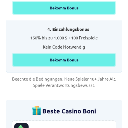
Bekomm Bonus
4. Einzahlungsbonus
150% bis zu 1.000 $ + 100 Freispiele
Kein Code Notwendig
Bekomm Bonus
Beachte die Bedingungen. Neue Spieler 18+ Jahre Alt.
Spiele Verantwortungsbewusst.
Beste Casino Boni