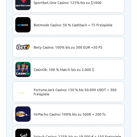
HAL
Sportbet.One Casino: 125% bis zu $1000
HAL
Betmode Casino: 50 % Cashback + 75 Freispiele
HAL
Bety Casino: 100% bis zu 300 EUR +50 FS
HAL
CasinOk: 100 % Match bis zu 2.000 $
FortuneJack Casino: 150 % bis 50.000 USDT + 300
HAL
freispiele
HAL
MrPacho Casino: 100% bis zu 500€ + 200 fs
HAL
Spinch Casino: 225% bis zu 18.000 € + 150 Freispiele