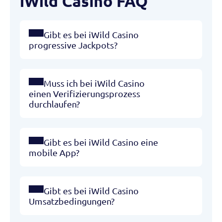
iWild Casino FAQ
Gibt es bei iWild Casino
progressive Jackpots?
Muss ich bei iWild Casino
einen Verifizierungsprozess
durchlaufen?
Gibt es bei iWild Casino eine
mobile App?
Gibt es bei iWild Casino
Umsatzbedingungen?