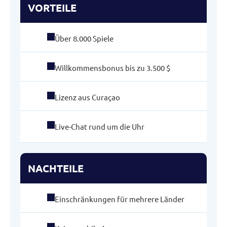
VORTEILE
Über 8.000 Spiele
Willkommensbonus bis zu 3.500 $
Lizenz aus Curaçao
Live-Chat rund um die Uhr
NACHTEILE
Einschränkungen für mehrere Länder