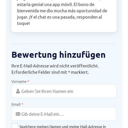
estaría genial una app móvil. El bono de
bienvenida me dio mucha más oportunidad de
jugar. ¡Y el chat es una pasada, responden al
toque!
Bewertung hinzufügen
Ihre E-Mail-Adresse wird nicht veröffentlicht.
Erforderliche Felder sind mit * markiert.
Vorname
*
Email
*
Speichere meinen Namen und meine Mail-Adresse in