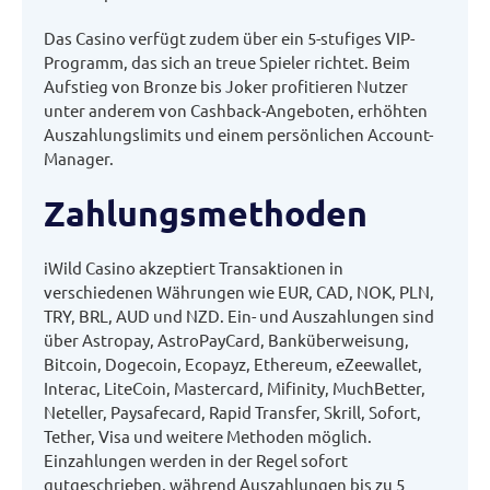
Das Casino verfügt zudem über ein 5-stufiges VIP-
Programm, das sich an treue Spieler richtet. Beim
Aufstieg von Bronze bis Joker profitieren Nutzer
unter anderem von Cashback-Angeboten, erhöhten
Auszahlungslimits und einem persönlichen Account-
Manager.
Zahlungsmethoden
iWild Casino akzeptiert Transaktionen in
verschiedenen Währungen wie EUR, CAD, NOK, PLN,
TRY, BRL, AUD und NZD. Ein- und Auszahlungen sind
über Astropay, AstroPayCard, Banküberweisung,
Bitcoin, Dogecoin, Ecopayz, Ethereum, eZeewallet,
Interac, LiteCoin, Mastercard, Mifinity, MuchBetter,
Neteller, Paysafecard, Rapid Transfer, Skrill, Sofort,
Tether, Visa und weitere Methoden möglich.
Einzahlungen werden in der Regel sofort
gutgeschrieben, während Auszahlungen bis zu 5