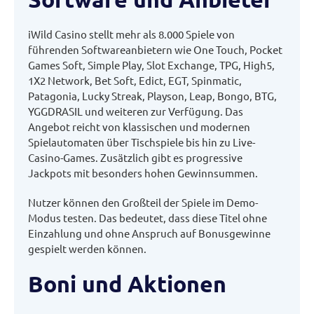
iWild Casino stellt mehr als 8.000 Spiele von
führenden Softwareanbietern wie One Touch, Pocket
Games Soft, Simple Play, Slot Exchange, TPG, High5,
1X2 Network, Bet Soft, Edict, EGT, Spinmatic,
Patagonia, Lucky Streak, Playson, Leap, Bongo, BTG,
YGGDRASIL und weiteren zur Verfügung. Das
Angebot reicht von klassischen und modernen
Spielautomaten über Tischspiele bis hin zu Live-
Casino-Games. Zusätzlich gibt es progressive
Jackpots mit besonders hohen Gewinnsummen.
Nutzer können den Großteil der Spiele im Demo-
Modus testen. Das bedeutet, dass diese Titel ohne
Einzahlung und ohne Anspruch auf Bonusgewinne
gespielt werden können.
Boni und Aktionen