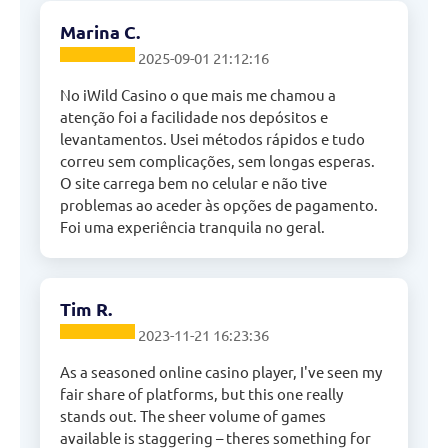
Marina C.
2025-09-01 21:12:16
No iWild Casino o que mais me chamou a
atenção foi a facilidade nos depósitos e
levantamentos. Usei métodos rápidos e tudo
correu sem complicações, sem longas esperas.
O site carrega bem no celular e não tive
problemas ao aceder às opções de pagamento.
Foi uma experiência tranquila no geral.
Tim R.
2023-11-21 16:23:36
As a seasoned online casino player, I've seen my
fair share of platforms, but this one really
stands out. The sheer volume of games
available is staggering – theres something for