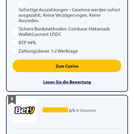
Sofortige Auszahlungen – Gewinne werden sofort
ausgezahlt. Keine Verzögerungen. Keine
Ausreden.
Sichere Bankmethoden
:
Coinbase
Metamask
WalletConnect
USDC
RTP
94%
Zahlungsdauer
1-2 Werktage
Zum Casino
Lesen Sie die Bewertung
5
5/5
(9 Stimmen)