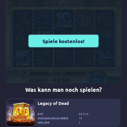
Spiele kostenlos!
Was kann man noch spielen?
Legacy of Dead
RTP
94.51%
AUSZAHLUNGSLINIEN
10
WALZEN
5