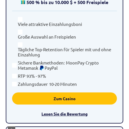
500 % bis zu 10.000 $ + 500 Freispiele
Viele attraktive Einzahlungsboni
Große Auswahl an Freispielen
Tägliche Top-Retention für Spieler mit und ohne
Einzahlung
Sichere Bankmethoden
:
MoonPay
Crypto
Metamask
PayPal
RTP
93% - 97%
Zahlungsdauer
10-20 Minuten
Zum Casino
Lesen Sie die Bewertung