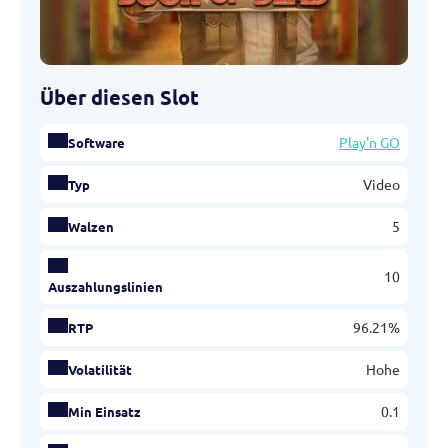
Über diesen Slot
Play'n GO
Software
Video
Typ
5
Walzen
10
Auszahlungslinien
96.21%
RTP
Hohe
Volatilität
0.1
Min Einsatz