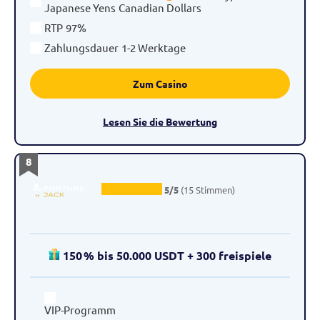
Japanese Yens
Canadian Dollars
RTP
97%
Zahlungsdauer
1-2 Werktage
Zum Casino
Lesen Sie die Bewertung
8
5/5
(15 Stimmen)
150 % bis 50.000 USDT + 300 freispiele
VIP-Programm