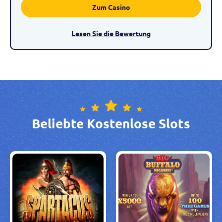
Zum Casino
Lesen Sie die Bewertung
Beliebte Kostenlose Slots