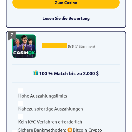
Zum Casino
Lesen Sie die Bewertung
7
5/5
(7 Stimmen)
100 % Match bis zu 2.000 $
Hohe Auszahlungslimits
Nahezu sofortige Auszahlungen
Kein KYC-Verfahren erforderlich
Sichere Bankmethoden
:
Bitcoin
Crypto