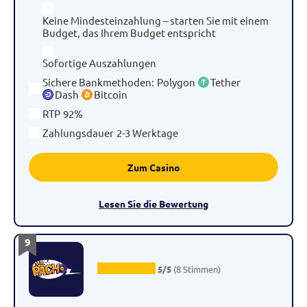
Keine Mindesteinzahlung – starten Sie mit einem
Budget, das Ihrem Budget entspricht
Sofortige Auszahlungen
Sichere Bankmethoden
:
Polygon
Tether
Dash
Bitcoin
RTP
92%
Zahlungsdauer
2-3 Werktage
Zum Casino
Lesen Sie die Bewertung
9
5/5
(8 Stimmen)