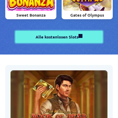
Sweet Bonanza
Gates of Olympus
Alle kostenlosen Slots