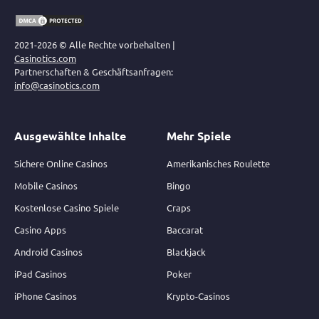
2021-2026 © Alle Rechte vorbehalten |
Casinotics.com
Partnerschaften & Geschäftsanfragen:
info@casinotics.com
Ausgewählte Inhalte
Mehr Spiele
Sichere Online Casinos
Amerikanisches Roulette
Mobile Casinos
Bingo
Kostenlose Casino Spiele
Craps
Casino Apps
Baccarat
Android Casinos
Blackjack
iPad Casinos
Poker
iPhone Casinos
Krypto-Casinos