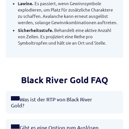
Lawine.
Es passiert, wenn Gewinnsymbole
explodieren, um Platz für zusätzliche Charaktere
zu schaffen. Avalanche kann erneut ausgelöst
werden, solange Gewinnkombinationen auftreten.
Sicherheitsstufe.
Behandelt eine aktive Anzahl
von Zeilen. Es projiziert eine Reihe pro
Symboltropfen und hält sie an Ort und Stelle.
Black River Gold FAQ
Was ist der RTP von Black River
Gold?
Gibt es eine Option zum Auslösen