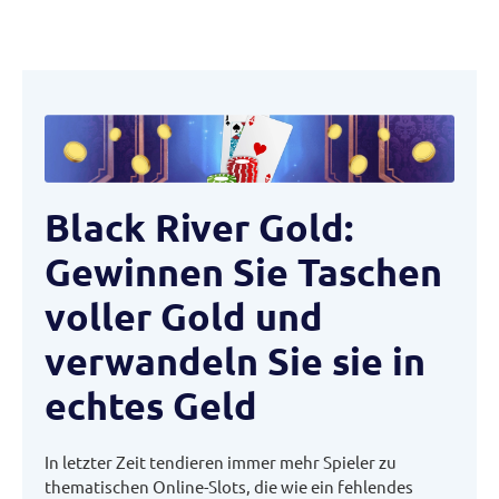
Black River Gold:
Gewinnen Sie Taschen
voller Gold und
verwandeln Sie sie in
echtes Geld
In letzter Zeit tendieren immer mehr Spieler zu
thematischen Online-Slots, die wie ein fehlendes