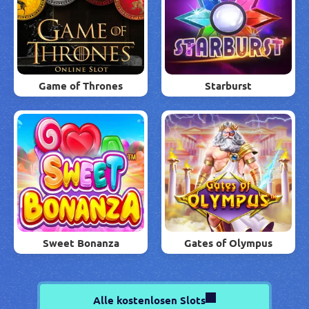
Game of Thrones
Starburst
Sweet Bonanza
Gates of Olympus
Alle kostenlosen Slots