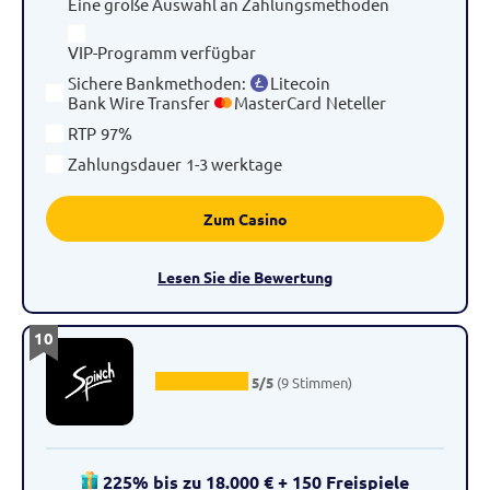
Eine große Auswahl an Zahlungsmethoden
VIP-Programm verfügbar
Sichere Bankmethoden
:
Litecoin
Bank Wire Transfer
MasterCard
Neteller
RTP
97%
Zahlungsdauer
1-3 werktage
Zum Casino
Lesen Sie die Bewertung
10
5/5
(9 Stimmen)
225% bis zu 18.000 € + 150 Freispiele