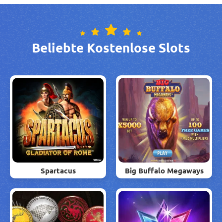
Beliebte Kostenlose Slots
Spartacus
Big Buffalo Megaways