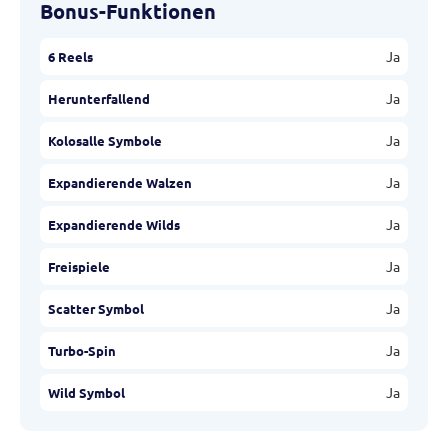
Bonus-Funktionen
Ja
6 Reels
Ja
Herunterfallend
Ja
Kolosalle Symbole
Ja
Expandierende Walzen
Ja
Expandierende Wilds
Ja
Freispiele
Ja
Scatter Symbol
Ja
Turbo-Spin
Ja
Wild Symbol