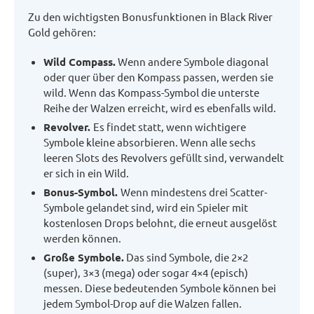
Zu den wichtigsten Bonusfunktionen in Black River
Gold gehören:
Wild Compass.
Wenn andere Symbole diagonal
oder quer über den Kompass passen, werden sie
wild. Wenn das Kompass-Symbol die unterste
Reihe der Walzen erreicht, wird es ebenfalls wild.
Revolver.
Es findet statt, wenn wichtigere
Symbole kleine absorbieren. Wenn alle sechs
leeren Slots des Revolvers gefüllt sind, verwandelt
er sich in ein Wild.
Bonus-Symbol.
Wenn mindestens drei Scatter-
Symbole gelandet sind, wird ein Spieler mit
kostenlosen Drops belohnt, die erneut ausgelöst
werden können.
Große Symbole.
Das sind Symbole, die 2×2
(super), 3×3 (mega) oder sogar 4×4 (episch)
messen. Diese bedeutenden Symbole können bei
jedem Symbol-Drop auf die Walzen fallen.