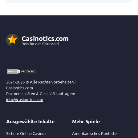
Casinotics.com
Dein Tor zum Glücksspiel
2021-2026 © Alle Rechte vorbehalten |
Casinotics.com
Partnerschaften & Geschäftsanfragen:
info@casinotics.com
Ausgewählte Inhalte
Mehr Spiele
Sichere Online Casinos
Amerikanisches Roulette