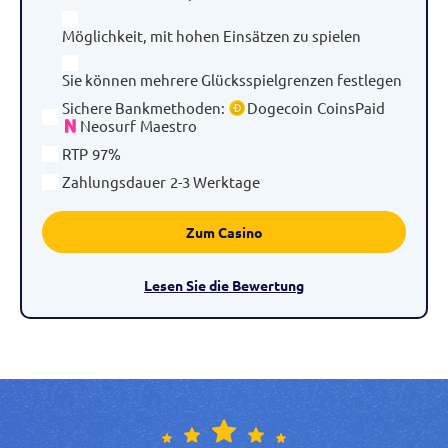
Möglichkeit, mit hohen Einsätzen zu spielen
Sie können mehrere Glücksspielgrenzen festlegen
Sichere Bankmethoden
:
Dogecoin
CoinsPaid
Neosurf
Maestro
RTP
97%
Zahlungsdauer
2-3 Werktage
Zum Casino
Lesen Sie die Bewertung