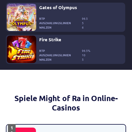
Gates of Olympus
RTP
96.5
AUSZAHLUNGSLINIEN
5
WALZEN
6
Fire Strike
RTP
96.5%
AUSZAHLUNGSLINIEN
10
WALZEN
5
Spiele Might of Ra in Online-
Casinos
1