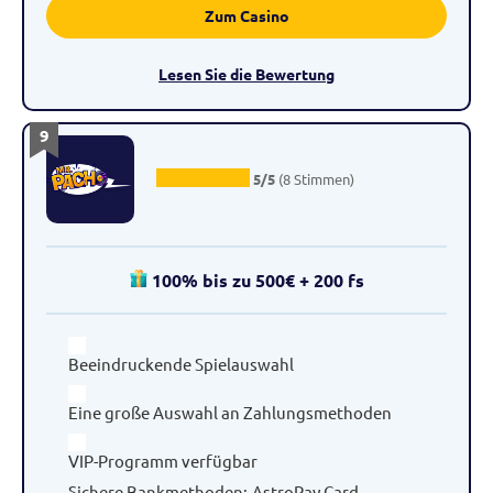
Zum Casino
Lesen Sie die Bewertung
9
5/5
(8 Stimmen)
100% bis zu 500€ + 200 fs
Beeindruckende Spielauswahl
Eine große Auswahl an Zahlungsmethoden
VIP-Programm verfügbar
Sichere Bankmethoden
:
AstroPay Card