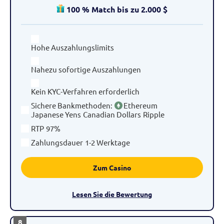
100 % Match bis zu 2.000 $
Hohe Auszahlungslimits
Nahezu sofortige Auszahlungen
Kein KYC-Verfahren erforderlich
Sichere Bankmethoden
:
Ethereum
Japanese Yens
Canadian Dollars
Ripple
RTP
97%
Zahlungsdauer
1-2 Werktage
Zum Casino
Lesen Sie die Bewertung
8