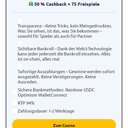
50 % Cashback + 75 Freispiele
Transparenz – Keine Tricks, kein Kleingedrucktes.
Was Sie sehen, ist das, was Sie bekommen –
sowohl für Spieler als auch für Partner
Sichtbare Bankroll – Dank der Web3-Technologie
kann jeder jederzeit die Bankroll einsehen. Alles
ist on-chain, alles real
Sofortige Auszahlungen – Gewinne werden sofort
ausgezahlt. Keine Verzögerungen. Keine
Ausreden.
Sichere Bankmethoden
:
Rainbow
USDC
Optimism
WalletConnect
RTP
94%
Zahlungsdauer
1-2 Werktage
Zum Casino