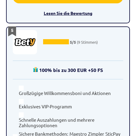
Lesen Sie die Bewertung
5
5/5
(9 Stimmen)
100% bis zu 300 EUR +50 FS
Großzügige Willkommensboni und Aktionen
Exklusives VIP-Programm
Schnelle Auszahlungen und mehrere
Zahlungsoptionen
Sichere Bankmethoden
:
Maestro
Zimpler
SticPay