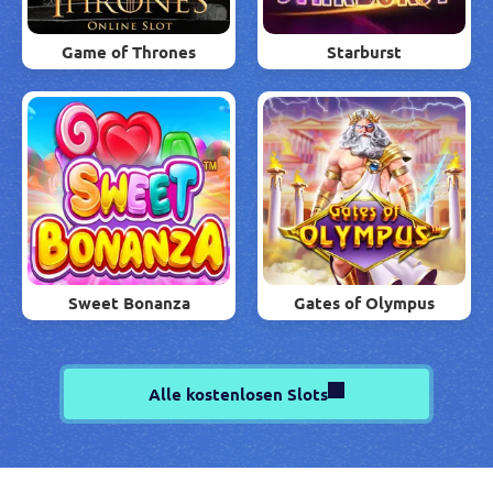
Game of Thrones
Starburst
Sweet Bonanza
Gates of Olympus
Alle kostenlosen Slots