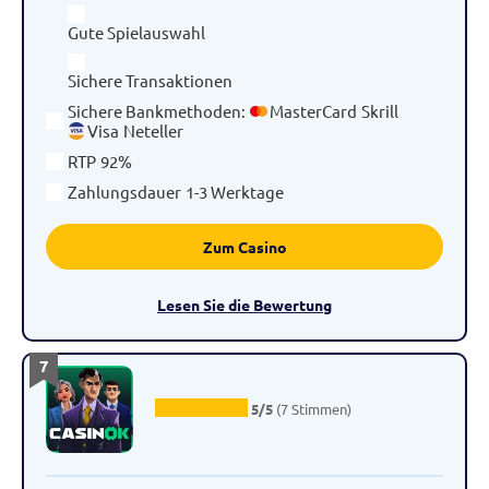
Gute Spielauswahl
Sichere Transaktionen
Sichere Bankmethoden
:
MasterCard
Skrill
Visa
Neteller
RTP
92%
Zahlungsdauer
1-3 Werktage
Zum Casino
Lesen Sie die Bewertung
7
5/5
(7 Stimmen)