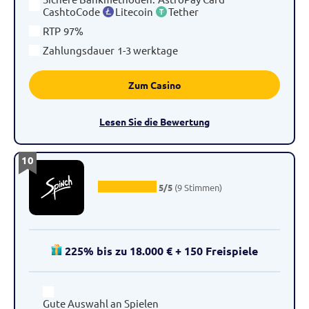
CashtoCode
Litecoin
Tether
RTP
97%
Zahlungsdauer
1-3 werktage
Zum Casino
Lesen Sie die Bewertung
10
5/5
(9 Stimmen)
225% bis zu 18.000 € + 150 Freispiele
Gute Auswahl an Spielen