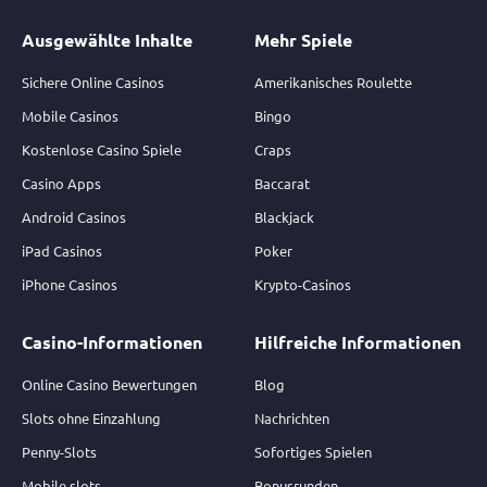
Ausgewählte Inhalte
Mehr Spiele
Sichere Online Casinos
Amerikanisches Roulette
Mobile Casinos
Bingo
Kostenlose Casino Spiele
Craps
Casino Apps
Baccarat
Android Casinos
Blackjack
iPad Casinos
Poker
iPhone Casinos
Krypto-Casinos
Casino-Informationen
Hilfreiche Informationen
Online Casino Bewertungen
Blog
Slots ohne Einzahlung
Nachrichten
Penny-Slots
Sofortiges Spielen
Mobile slots
Bonusrunden