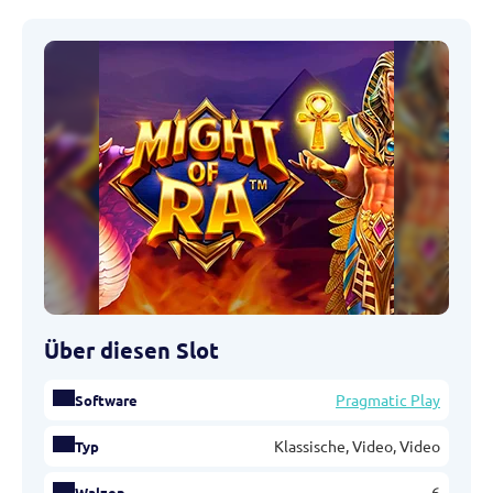
Über diesen Slot
Pragmatic Play
Software
Klassische, Video, Video
Typ
6
Walzen