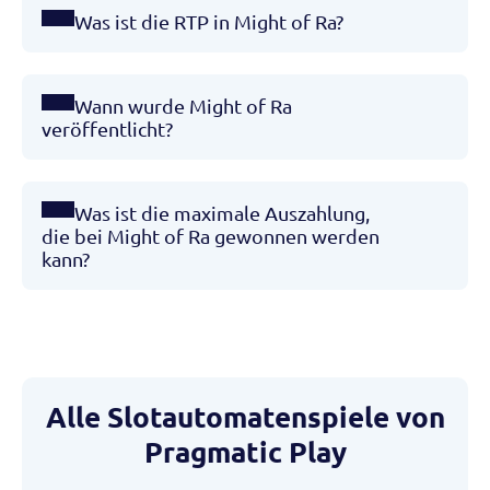
Was ist die RTP in Might of Ra?
Wann wurde Might of Ra
veröffentlicht?
Was ist die maximale Auszahlung,
die bei Might of Ra gewonnen werden
kann?
Alle Slotautomatenspiele von
Pragmatic Play