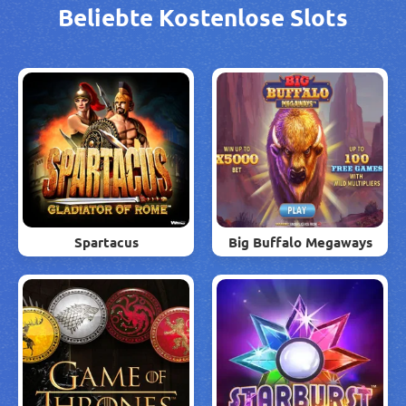
Beliebte Kostenlose Slots
Spartacus
Big Buffalo Megaways