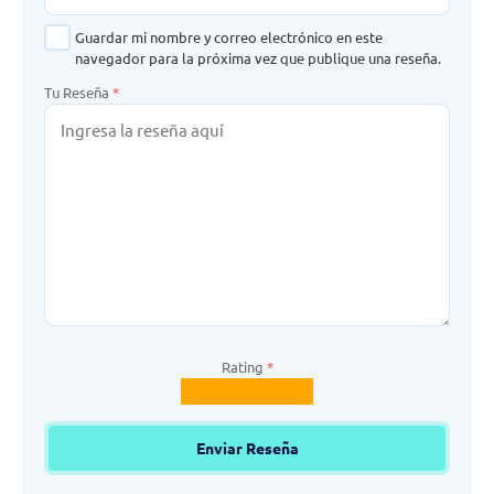
Guardar mi nombre y correo electrónico en este
navegador para la próxima vez que publique una reseña.
Tu Reseña
*
Rating
*