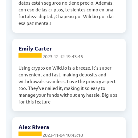
datos están seguros no tiene precio. Además,
con eso de las criptos, te sientes como en una
fortaleza digital. ¡Chapeau por Wild.io por dar
esa paz mental!
Emily Carter
2023-12-12 19:43:46
Using crypto on Wild.io is a breeze. It’s super
convenient and fast, making deposits and
withdrawals seamless. Love the privacy aspect
too. They’ve nailed it, making it so easy to
manage your funds without any hassle. Big ups
for this feature
Alex Rivera
2023-11-04 10:45:10