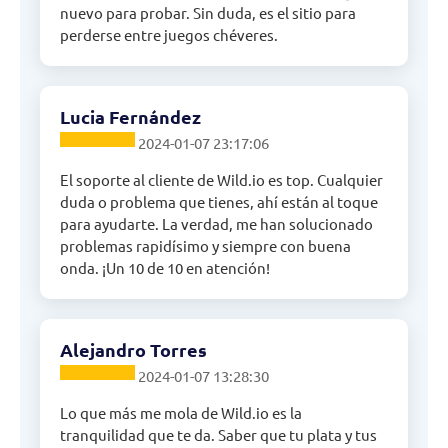
nuevo para probar. Sin duda, es el sitio para
perderse entre juegos chéveres.
Lucia Fernández
2024-01-07 23:17:06
El soporte al cliente de Wild.io es top. Cualquier
duda o problema que tienes, ahí están al toque
para ayudarte. La verdad, me han solucionado
problemas rapidísimo y siempre con buena
onda. ¡Un 10 de 10 en atención!
Alejandro Torres
2024-01-07 13:28:30
Lo que más me mola de Wild.io es la
tranquilidad que te da. Saber que tu plata y tus