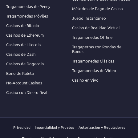
Tragamonedas de Penny
Métodos de Pago de Casino
Tragamonedas Móviles
Juego Instantáneo
Casinos de Bitcoin
Casino de Realidad Virtual
Casinos de Ethereum
Tragamonedas Offline
Casinos de Litecoin
Tragaperras con Rondas de
Bonos
Casinos de Dash
Tragamonedas Clásicas
Casinos de Dogecoin
Tragamonedas de Vídeo
Bono de Ruleta
Casino en Vivo
No-Account Casinos
Casino con Dinero Real
Privacidad
Imparcialidad y Pruebas
Autorización y Reguladores