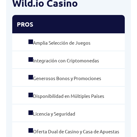
Wild.io Casino
PROS
Amplia Selección de Juegos
Integración con Criptomonedas
Generosos Bonos y Promociones
Disponibilidad en Múltiples Países
Licencia y Seguridad
Oferta Dual de Casino y Casa de Apuestas