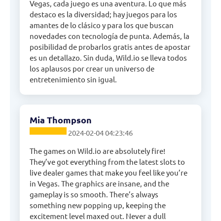
Vegas, cada juego es una aventura. Lo que más
destaco es la diversidad; hay juegos para los
amantes de lo clásico y para los que buscan
novedades con tecnología de punta. Además, la
posibilidad de probarlos gratis antes de apostar
es un detallazo. Sin duda, Wild.io se lleva todos
los aplausos por crear un universo de
entretenimiento sin igual.
Mia Thompson
2024-02-04 04:23:46
The games on Wild.io are absolutely fire!
They’ve got everything from the latest slots to
live dealer games that make you feel like you’re
in Vegas. The graphics are insane, and the
gameplay is so smooth. There’s always
something new popping up, keeping the
excitement level maxed out. Never a dull