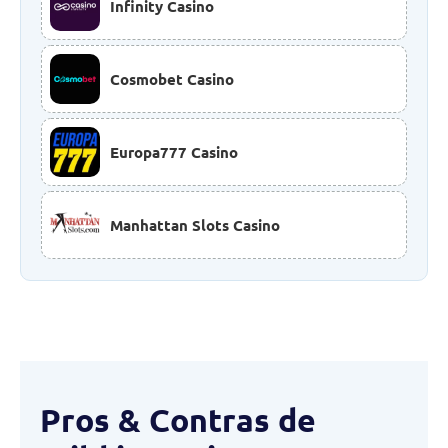
Infinity Casino
JUG
Cosmobet Casino
JUG
Europa777 Casino
JUG
Manhattan Slots Casino
JUG
Pros & Contras de