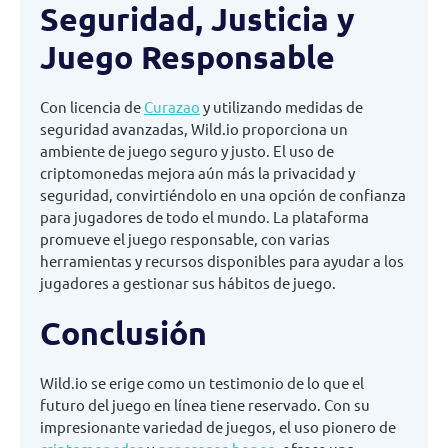
Seguridad, Justicia y
Juego Responsable
Con licencia de
Curazao
y utilizando medidas de
seguridad avanzadas, Wild.io proporciona un
ambiente de juego seguro y justo. El uso de
criptomonedas mejora aún más la privacidad y
seguridad, convirtiéndolo en una opción de confianza
para jugadores de todo el mundo. La plataforma
promueve el juego responsable, con varias
herramientas y recursos disponibles para ayudar a los
jugadores a gestionar sus hábitos de juego.
Conclusión
Wild.io se erige como un testimonio de lo que el
futuro del juego en línea tiene reservado. Con su
impresionante variedad de juegos, el uso pionero de