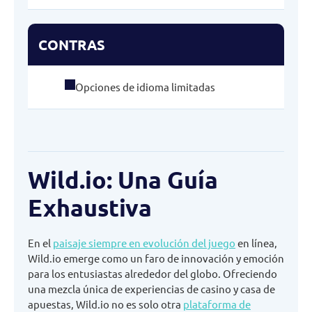
CONTRAS
Opciones de idioma limitadas
Wild.io: Una Guía
Exhaustiva
En el
paisaje siempre en evolución del juego
en línea,
Wild.io emerge como un faro de innovación y emoción
para los entusiastas alrededor del globo. Ofreciendo
una mezcla única de experiencias de casino y casa de
apuestas, Wild.io no es solo otra
plataforma de