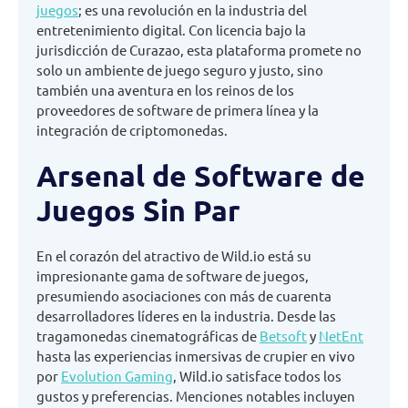
juegos
; es una revolución en la industria del
entretenimiento digital. Con licencia bajo la
jurisdicción de Curazao, esta plataforma promete no
solo un ambiente de juego seguro y justo, sino
también una aventura en los reinos de los
proveedores de software de primera línea y la
integración de criptomonedas.
Arsenal de Software de
Juegos Sin Par
En el corazón del atractivo de Wild.io está su
impresionante gama de software de juegos,
presumiendo asociaciones con más de cuarenta
desarrolladores líderes en la industria. Desde las
tragamonedas cinematográficas de
Betsoft
y
NetEnt
hasta las experiencias inmersivas de crupier en vivo
por
Evolution Gaming
, Wild.io satisface todos los
gustos y preferencias. Menciones notables incluyen