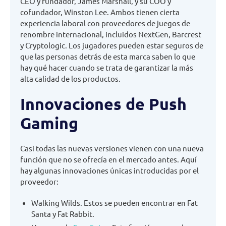
CEO y fundador, James Marshall, y su COO y
cofundador, Winston Lee. Ambos tienen cierta
experiencia laboral con proveedores de juegos de
renombre internacional, incluidos NextGen, Barcrest
y Cryptologic. Los jugadores pueden estar seguros de
que las personas detrás de esta marca saben lo que
hay qué hacer cuando se trata de garantizar la más
alta calidad de los productos.
Innovaciones de Push
Gaming
Casi todas las nuevas versiones vienen con una nueva
función que no se ofrecía en el mercado antes. Aquí
hay algunas innovaciones únicas introducidas por el
proveedor:
Walking Wilds. Estos se pueden encontrar en Fat
Santa y Fat Rabbit.