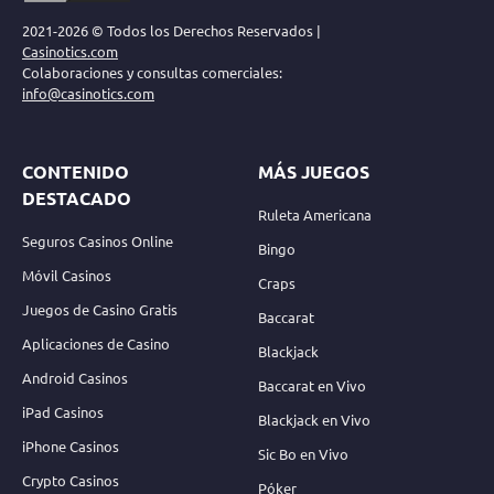
2021-2026 © Todos los Derechos Reservados |
Casinotics.com
Colaboraciones y consultas comerciales:
info@casinotics.com
CONTENIDO
MÁS JUEGOS
DESTACADO
Ruleta Americana
Seguros Casinos Online
Bingo
Móvil Casinos
Craps
Juegos de Casino Gratis
Baccarat
Aplicaciones de Casino
Blackjack
Android Casinos
Baccarat en Vivo
iPad Casinos
Blackjack en Vivo
iPhone Casinos
Sic Bo en Vivo
Crypto Casinos
Póker