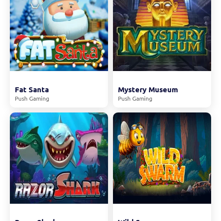
Fat Santa
Mystery Museum
Push Gaming
Push Gaming