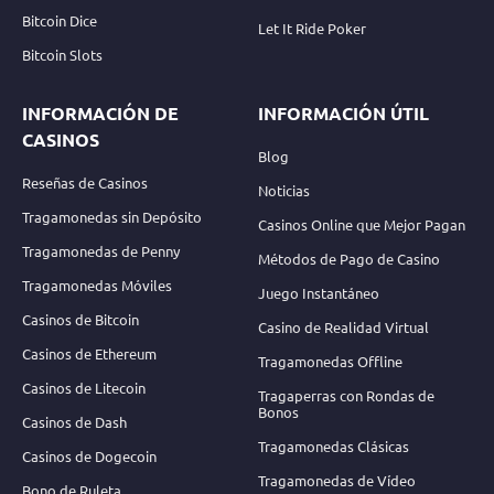
Bitcoin Dice
Let It Ride Poker
Bitcoin Slots
INFORMACIÓN DE
INFORMACIÓN ÚTIL
CASINOS
Blog
Reseñas de Casinos
Noticias
Tragamonedas sin Depósito
Casinos Online que Mejor Pagan
Tragamonedas de Penny
Métodos de Pago de Casino
Tragamonedas Móviles
Juego Instantáneo
Casinos de Bitcoin
Casino de Realidad Virtual
Casinos de Ethereum
Tragamonedas Offline
Casinos de Litecoin
Tragaperras con Rondas de
Bonos
Casinos de Dash
Tragamonedas Clásicas
Casinos de Dogecoin
Tragamonedas de Vídeo
Bono de Ruleta