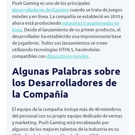
Push Gaming es uno de los principales
desarrolladores de iGaming
cuando se trata de juegos
móviles y en línea. La compañía se estableció en 2010 y
ahora está produciendo
máquinas tragamonedas en
línea
. Desde el lanzamiento de su primer producto, el
desarrollador ha establecido una impresionante base
de jugadores. Todos sus lanzamientos se crean
utilizando tecnologías HTML5, haciéndolas
compatibles con
dispositivos móviles
.
Algunas Palabras sobre
los Desarrolladores de
la Compañía
El equipo de la compañía incluye más de 40 miembros
del personal con su propio equipo dedicado de ventas
y marketing. Push Gaming está encabezado por
algunos de los mejores talentos de la industria en su