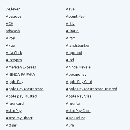
7-Eleven
Aave
Abaqoos
Accent Pay
ACH
Activ
advcash
AIBarid
Airtel
Airtm
Aktia
Ålandsbanken
Alfa Click
Algorand
Altcrypto
Altel
American Express
Aninda Havale
ANINDA PAPARA
Apexmonay
Apple Pay
Apple Pay Card
Apple Pay Mastercard
Apple Pay Mastercard Trusted
Apple pay Trusted
Apple Pay Visa
Argencard
Argenta
AstroPay
AstroPay Card
AstroPay Direct
ATM Online
Attijari
Aura