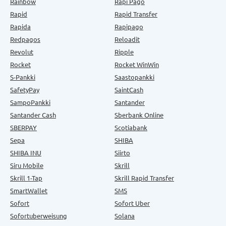
Rainbow
Rapi Pago
Rapid
Rapid Transfer
Rapida
Rapipago
Redpagos
Reloadit
Revolut
Ripple
Rocket
Rocket WinWin
S-Pankki
Saastopankki
SafetyPay
SaintCash
SampoPankki
Santander
Santander Cash
Sberbank Online
SBERPAY
Scotiabank
Sepa
SHIBA
SHIBA INU
Siirto
Siru Mobile
Skrill
Skrill 1-Tap
Skrill Rapid Transfer
SmartWallet
SMS
Sofort
Sofort Uber
Sofortuberweisung
Solana