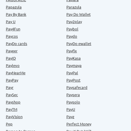
Papazula
Parazula
Pay By Bank
Pay Do Wallet
Pay U
Pay2play
Pay4Fun
Paybol
Paycos
Paydo
PayDo cards
PayDo ewallet
Payeer
Payfix
PayID
PayKasa
Paylevo
Paymaya
PayNearMe
PayPal
PayPay
PayPost
Payr
Paysafecard
PaySec
Paysera
Payshop
Paysolo
PayTM
PayU
PayVision
Payz
Pep
Perfect Money