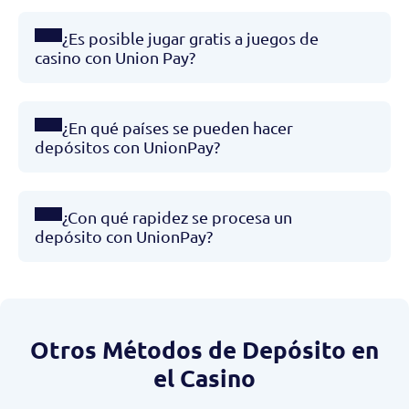
¿Es posible jugar gratis a juegos de
casino con Union Pay?
¿En qué países se pueden hacer
depósitos con UnionPay?
¿Con qué rapidez se procesa un
depósito con UnionPay?
Otros Métodos de Depósito en
el Casino