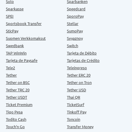
Solo
Sparbanken
Sparkasse
Speedcard
SPEI
SporoPay
Sportsbook Transfer
Stellar
SticPay
SumoPay
Suomen Verkkomaksut
Svyaznoy
Swedbank
Switch
TAP WinWin
Tarjeta de Débito
Tarjeta de Paysafe
Tarjetas de Crédito
Tele2
Teleingreso
Tether
Tether ERC 20
Tether on BSC
Tether on Tron
Tether TRC 20
Tether USD
Tether USDT
Thai QR
Ticket Premium
TicketSurf
Tigo Pesa
Tinkoff Pay
Todito Cash
Toncoin
Touch‘n Go
Transfer Money