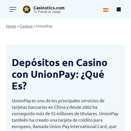
Casinotics.com
Tu Puerta al Juego
Home
»
Casinos
»
UnionPay
Depósitos en Casino
con UnionPay: ¿Qué
Es?
UnionPay es uno de los principales servicios de
tarjetas bancarias en China y desde 2002 ha
conseguido más de 55 millones de titulares. UnionPay
también ha creado una tarjeta de crédito para
europeos, llamada Union Pay International Card, que