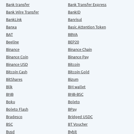
Bank transfer
Bank Transfer Express
Bank Wire Transfer
BankID
BankLink
Banrisul
Banxa
Basic Attention Token
BAT
BBVA
Beeline
BEP20
Binance
Binance Chain
Binance Coin
Binance Pay
Binance USD
Bitcoin
Bitcoin Cash
Bitcoin Gold
BitShares
Bizum
Blik
BM wallet
BNB
BNB-BSC
Boku
Boleto
Boleto Flash
BPay
Bradesco
Bridged USDC
BSC
BT Voucher
Busd
Bybit