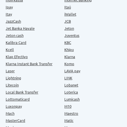
Ipay
Itaú
Itay
iWallet
JazzCash
JCB
Jet Banka Havale
Jeton
Jeton cash
Juventus
Kalibra Card
KBC
Kcell
Khipu
Klap Efectivo
Klarna
Klarna Instant Bank Transfer
Komo
Laser
LAVA pay
Lightning
LINK
Litecoin
Lobanet
Local Bank Transfer
Loterica
Lottomaticard
Lumicash
Luxonpay
M10
Mach
Maestro
MasterCard
Matic