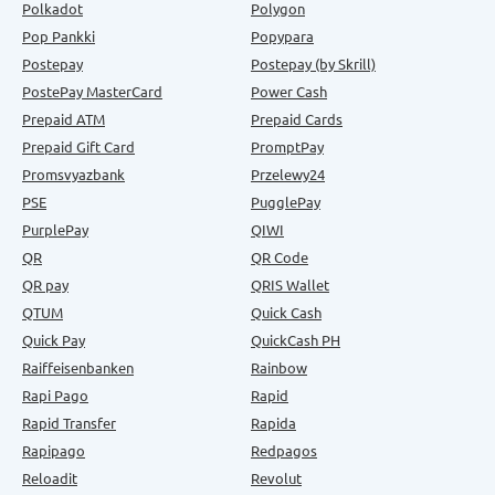
Polkadot
Polygon
Pop Pankki
Popypara
Postepay
Postepay (by Skrill)
PostePay MasterCard
Power Cash
Prepaid ATM
Prepaid Cards
Prepaid Gift Card
PromptPay
Promsvyazbank
Przelewy24
PSE
PugglePay
PurplePay
QIWI
QR
QR Code
QR pay
QRIS Wallet
QTUM
Quick Cash
Quick Pay
QuickCash PH
Raiffeisenbanken
Rainbow
Rapi Pago
Rapid
Rapid Transfer
Rapida
Rapipago
Redpagos
Reloadit
Revolut