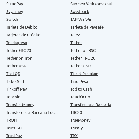
SumoPay
Suomen Verkkomaksut
Svyaznoy
Swedbank
Switch
TAP WinWin
Tarjeta de Débito
Tarjeta de Paysafe
Tarjetas de Crédito
Tele2
Teleingreso
Tether
Tether ERC 20
Tether on BSC
Tether on Tron
Tether TRC 20
Tether USD
Tether USDT
Thai QR
Ticket Premium
TicketSurf
Tigo Pesa
Tinkoff Pay
Todito Cash
Toncoin
Touch‘n Go
Transfer Money
Transferencia Bancaria
Transferencia Bancaria Local
TRC20
TRON
TrueMoney
TrueUSD
Trustly
TrustPay
TRX