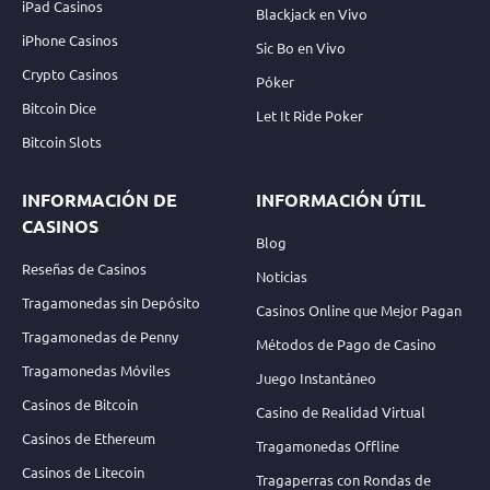
iPad Casinos
Blackjack en Vivo
iPhone Casinos
Sic Bo en Vivo
Crypto Casinos
Póker
Bitcoin Dice
Let It Ride Poker
Bitcoin Slots
INFORMACIÓN DE
INFORMACIÓN ÚTIL
CASINOS
Blog
Reseñas de Casinos
Noticias
Tragamonedas sin Depósito
Casinos Online que Mejor Pagan
Tragamonedas de Penny
Métodos de Pago de Casino
Tragamonedas Móviles
Juego Instantáneo
Casinos de Bitcoin
Casino de Realidad Virtual
Casinos de Ethereum
Tragamonedas Offline
Casinos de Litecoin
Tragaperras con Rondas de