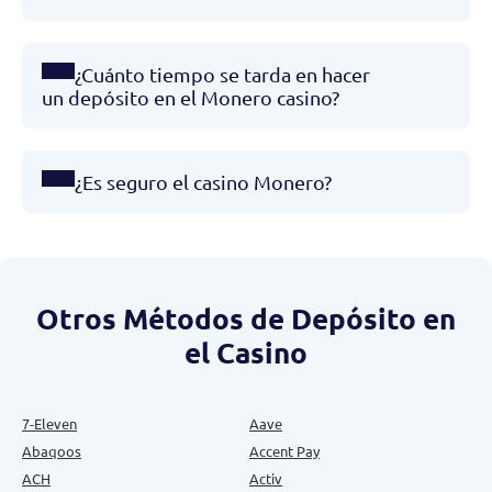
¿Cuánto tiempo se tarda en hacer
un depósito en el Monero casino?
¿Es seguro el casino Monero?
Otros Métodos de Depósito en
el Casino
7-Eleven
Aave
Abaqoos
Accent Pay
ACH
Activ