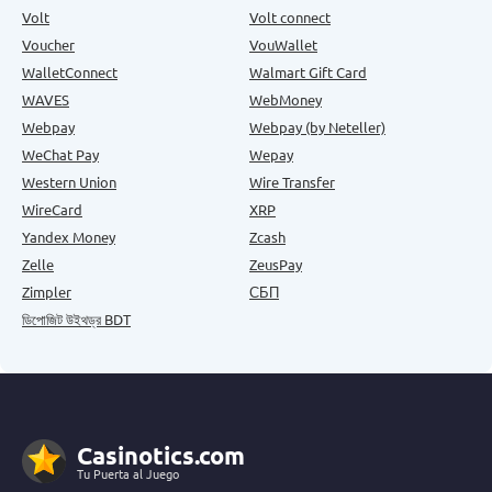
Volt
Volt connect
Voucher
VouWallet
WalletConnect
Walmart Gift Card
WAVES
WebMoney
Webpay
Webpay (by Neteller)
WeChat Pay
Wepay
Western Union
Wire Transfer
WireCard
XRP
Yandex Money
Zcash
Zelle
ZeusPay
Zimpler
СБП
ডিপোজিট উইথড্র BDT
Casinotics.com
Tu Puerta al Juego