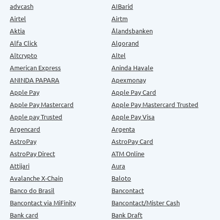
advcash
AIBarid
Airtel
Airtm
Aktia
Ålandsbanken
Alfa Click
Algorand
Altcrypto
Altel
American Express
Aninda Havale
ANINDA PAPARA
Apexmonay
Apple Pay
Apple Pay Card
Apple Pay Mastercard
Apple Pay Mastercard Trusted
Apple pay Trusted
Apple Pay Visa
Argencard
Argenta
AstroPay
AstroPay Card
AstroPay Direct
ATM Online
Attijari
Aura
Avalanche X-Chain
Baloto
Banco do Brasil
Bancontact
Bancontact via MiFinity
Bancontact/Mister Cash
Bank card
Bank Draft