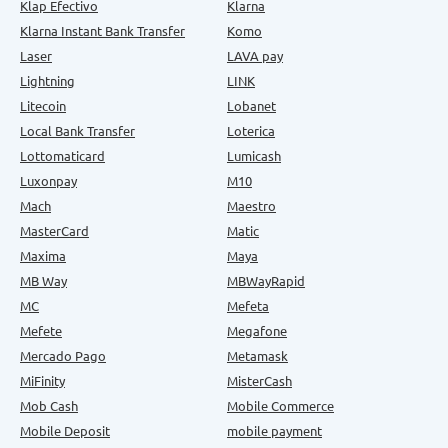
Klap Efectivo
Klarna
Klarna Instant Bank Transfer
Komo
Laser
LAVA pay
Lightning
LINK
Litecoin
Lobanet
Local Bank Transfer
Loterica
Lottomaticard
Lumicash
Luxonpay
M10
Mach
Maestro
MasterCard
Matic
Maxima
Maya
MB Way
MBWayRapid
MC
Mefeta
Mefete
Megafone
Mercado Pago
Metamask
MiFinity
MisterCash
Mob Cash
Mobile Commerce
Mobile Deposit
mobile payment