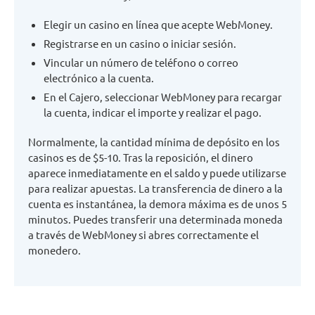
Elegir un casino en línea que acepte WebMoney.
Registrarse en un casino o iniciar sesión.
Vincular un número de teléfono o correo
electrónico a la cuenta.
En el Cajero, seleccionar WebMoney para recargar
la cuenta, indicar el importe y realizar el pago.
Normalmente, la cantidad mínima de depósito en los
casinos es de $5-10. Tras la reposición, el dinero
aparece inmediatamente en el saldo y puede utilizarse
para realizar apuestas. La transferencia de dinero a la
cuenta es instantánea, la demora máxima es de unos 5
minutos. Puedes transferir una determinada moneda
a través de WebMoney si abres correctamente el
monedero.