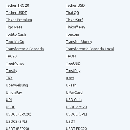
Tether TRC 20
Tether USD
Tether USDT
Thai QR
Ticket Premium
TicketSurf
Tigo Pesa
Tinkoff Pay
Todito Cash
Toncoin
Touch‘n Go
Transfer Money
Transferencia Bancaria
Transferencia Bancaria Local
TRC20
TRON
TrueMoney
TrueUSD
Trustly
TrustPay
TRX
u net
Uberweisung
Ukash
UnionPay
UPayCard
UPI
USD Coin
USDC
USDC erc-20
USDCE (ERC20)
USDCE (SPL)
USDCS (SPL)
USDT
USDT (BEP20)
USDT ERC20