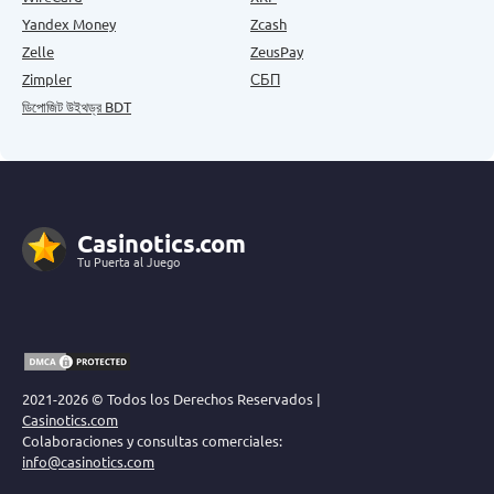
Yandex Money
Zcash
Zelle
ZeusPay
Zimpler
СБП
ডিপোজিট উইথড্র BDT
Casinotics.com
Tu Puerta al Juego
2021-2026 © Todos los Derechos Reservados |
Casinotics.com
Colaboraciones y consultas comerciales:
info@casinotics.com