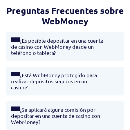
Preguntas Frecuentes sobre
WebMoney
¿Es posible depositar en una cuenta
de casino con WebMoney desde un
teléfono o tableta?
¿Está WebMoney protegido para
realizar depósitos seguros en un
casino?
¿Se aplicará alguna comisión por
depositar en una cuenta de casino con
WebMoney?