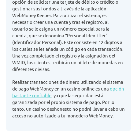
opción de solicitar una tarjeta de débito o crédito o
gestionar sus fondos a través de la aplicación
WebMoney Keeper. Para utilizar el sistema, es
necesario crear una cuenta y tras el registro, al
usuario se le asigna un número especial para la
cuenta, que se denomina “Personal Identifier”
(Identificador Personal). Este consiste en 12 dígitos a
los cuales se les añada un código en cada transacción.
Una vez completado el registro y la asignación del
WMID, los clientes recibirán un billete de monedas en
diferentes divisas.
Realizar transacciones de dinero utilizando el sistema
de pago WebMoney en un casino online es una
opción
bastante confiable
, ya que la seguridad está
garantizada por el propio sistema de pago. Por lo
tanto, un casino deshonesto no podrá llevar a cabo un
acceso no autorizado a tu monedero WebMoney.