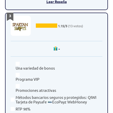
Leer Reseña
3
1.15/5
(13 votos)
-
Una variedad de bonos
Programa VIP
Promociones atractivas
Métodos bancarios seguros y protegidos
:
QIWI
Tarjeta de Paysafe
EcoPayz
WebMoney
RTP
98%