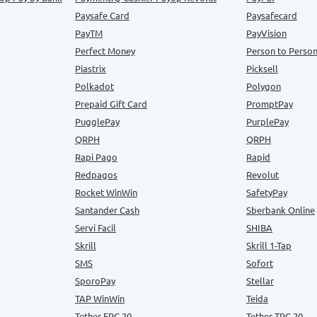
Paysafe Card
Paysafecard
PayTM
PayVision
Perfect Money
Person to Perso
Piastrix
Picksell
Polkadot
Polygon
Prepaid Gift Card
PromptPay
PugglePay
PurplePay
QRPH
QRPH
Rapi Pago
Rapid
Redpagos
Revolut
Rocket WinWin
SafetyPay
Santander Cash
Sberbank Online
Servi Facil
SHIBA
Skrill
Skrill 1-Tap
SMS
Sofort
SporoPay
Stellar
TAP WinWin
Teida
Tether ERC 20
Tether TRC 20