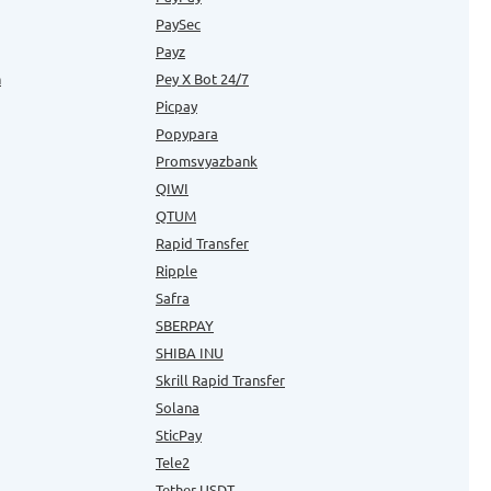
PaySec
Payz
n
Pey X Bot 24/7
Picpay
Popypara
Promsvyazbank
QIWI
QTUM
Rapid Transfer
Ripple
Safra
SBERPAY
SHIBA INU
Skrill Rapid Transfer
Solana
SticPay
Tele2
Tether USDT