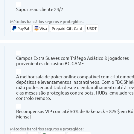
Suporte ao cliente 24/7
:
Métodos bancários seguros e protegidos
PayPal
Visa
Prepaid Gift Card
USDT
Campos Extra Suaves com Tráfego Asiático & jogadores
provenientes do casino BC.GAME
A melhor sala de poker online compatível com criptomoe
depósitos e levantamentos instantâneos. Com o “BC Shiel
mão pode ser auditada desde o embaralhamento até à rev
e as mesas são protegidas contra bots, HUDs, emuladores
controlo remoto.
Recompensas VIP com até 50% de Rakeback + 825 $ em B
Mensal
:
Métodos bancários seguros e protegidos