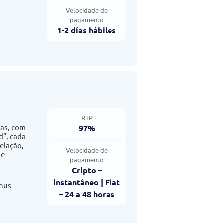
Velocidade de
pagamento
1-2 días hábiles
RTP
das, com
97%
d”, cada
elação,
Velocidade de
 e
pagamento
Cripto –
instantâneo | Fiat
ónus
– 24 a 48 horas