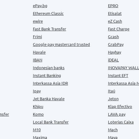
ePay.bg
EPRO
Ethereum Classic
Etisalat
ewire
eZ Cash
Fast Bank Transfer
Fast Charge
Frimi
Gcash
Google pay mastercard trusted
GrabPay
Havale
Hayhay
IBAN
iDEAL
Indonesian banks
INOVAPAY WALL
Instant Banking
Instant EFT
Interkassa Asia IDR
Interkassa Asia
Ipay
Itaú
Jet Banka Havale
Jeton
Khipu
Klap Efectivo
nsfer
Komo
LAVA pay
Local Bank Transfer
Loterias Caixa
M10
Mach
Maxima
Maya