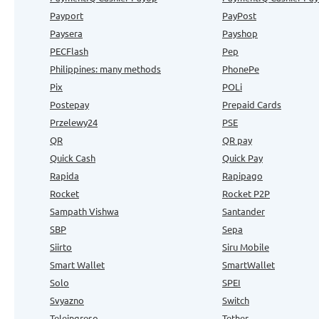
Payport
PayPost
Paysera
Payshop
PECFlash
Pep
Philippines: many methods
PhonePe
Pix
POLi
Postepay
Prepaid Cards
Przelewy24
PSE
QR
QR pay
Quick Cash
Quick Pay
Rapida
Rapipago
Rocket
Rocket P2P
Sampath Vishwa
Santander
SBP
Sepa
Siirto
Siru Mobile
Smart Wallet
SmartWallet
Solo
SPEI
Svyazno
Switch
Teleingreso
Tether