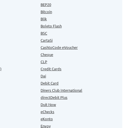
BEP20
Bitcoin
Blik
Boleto Flash
BSC
CartaSi
CashtoCode eVoucher
Cheque
CLP
)
Credit Cards
Dai
Debit Card
Diners Club International
directDebit Plus
Duit Now
eChecks
eKonto
Envoy