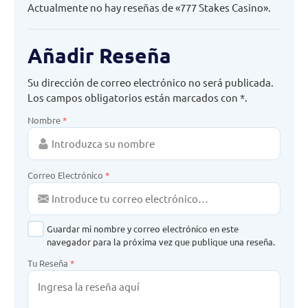
Actualmente no hay reseñas de «777 Stakes Casino».
Añadir Reseña
Su dirección de correo electrónico no será publicada.
Los campos obligatorios están marcados con *.
Nombre
*
Correo Electrónico
*
Guardar mi nombre y correo electrónico en este
navegador para la próxima vez que publique una reseña.
Tu Reseña
*