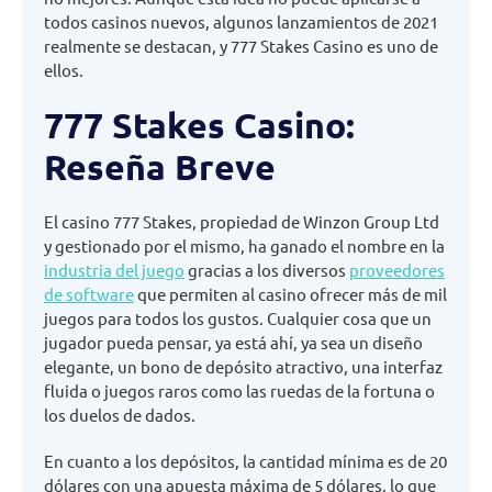
todos casinos nuevos, algunos lanzamientos de 2021
realmente se destacan, y 777 Stakes Casino es uno de
ellos.
777 Stakes Casino:
Reseña Breve
El casino 777 Stakes, propiedad de Winzon Group Ltd
y gestionado por el mismo, ha ganado el nombre en la
industria del juego
gracias a los diversos
proveedores
de software
que permiten al casino ofrecer más de mil
juegos para todos los gustos. Cualquier cosa que un
jugador pueda pensar, ya está ahí, ya sea un diseño
elegante, un bono de depósito atractivo, una interfaz
fluida o juegos raros como las ruedas de la fortuna o
los duelos de dados.
En cuanto a los depósitos, la cantidad mínima es de 20
dólares con una apuesta máxima de 5 dólares, lo que