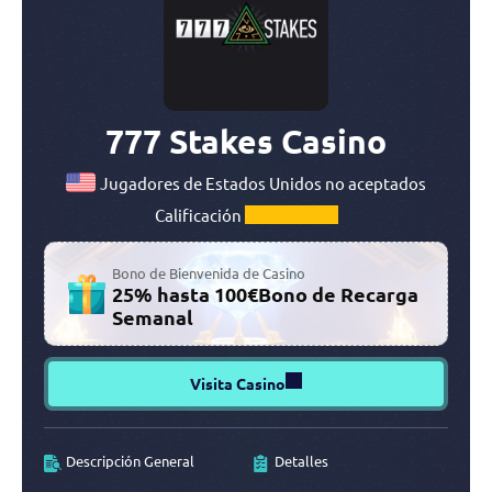
777 Stakes Casino
Jugadores de Estados Unidos no aceptados
Calificación
Bono de Bienvenida de Casino
25% hasta 100€Bono de Recarga
Semanal
Visita Casino
Descripción General
Detalles