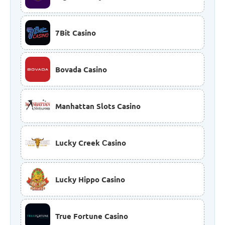
7Bit Casino
JUG
Bovada Casino
JUG
Manhattan Slots Casino
JUG
Lucky Creek Сasino
JUG
Lucky Hippo Casino
JUG
True Fortune Casino
JUG