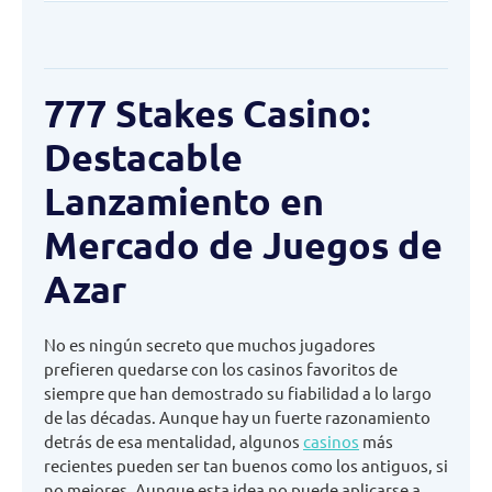
777 Stakes Casino:
Destacable
Lanzamiento en
Mercado de Juegos de
Azar
No es ningún secreto que muchos jugadores
prefieren quedarse con los casinos favoritos de
siempre que han demostrado su fiabilidad a lo largo
de las décadas. Aunque hay un fuerte razonamiento
detrás de esa mentalidad, algunos
casinos
más
recientes pueden ser tan buenos como los antiguos, si
no mejores. Aunque esta idea no puede aplicarse a