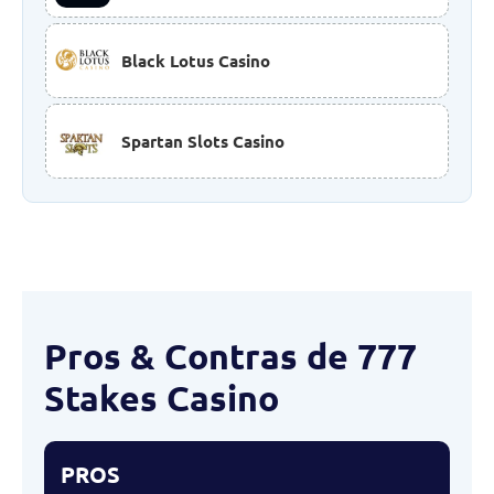
Black Lotus Casino
JUG
Spartan Slots Casino
JUG
Pros & Contras de 777
Stakes Casino
PROS