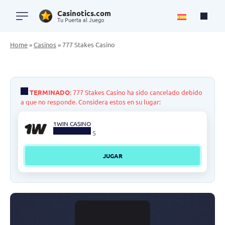
Casinotics.com
Tu Puerta al Juego
Home
»
Casinos
»
777 Stakes Casino
TERMINADO
: 777 Stakes Casino ha sido cancelado debido
a que no responde. Considera estos en su lugar:
1WIN CASINO
5
JUGAR