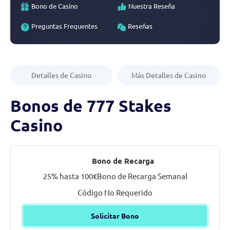
Bono de Casino
Nuestra Reseña
Preguntas Frequentes
Reseñas
Detalles de Casino
Más Detalles de Casino
Bonos de 777 Stakes
Casino
Bono de Recarga
25% hasta 100€Bono de Recarga Semanal
Código No Requerido
Solicitar Bono