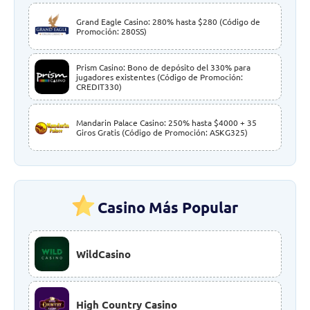
Grand Eagle Casino: 280% hasta $280 (Código de
OBT
Promoción: 280SS)
Prism Casino: Bono de depósito del 330% para
OBT
jugadores existentes (Código de Promoción:
CREDIT330)
Mandarin Palace Casino: 250% hasta $4000 + 35
OBT
Giros Gratis (Código de Promoción: ASKG325)
Casino Más Popular
WildCasino
JUG
High Country Casino
JUG