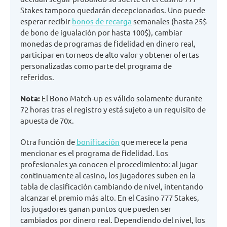
Stakes tampoco quedarán decepcionados. Uno puede
esperar recibir
bonos de recarga
semanales (hasta 25$
de bono de igualación por hasta 100$), cambiar
monedas de programas de fidelidad en dinero real,
participar en torneos de alto valor y obtener ofertas
personalizadas como parte del programa de
referidos.
Nota:
El Bono Match-up es válido solamente durante
72 horas tras el registro y está sujeto a un requisito de
apuesta de 70x.
Otra función de
bonificación
que merece la pena
mencionar es el programa de fidelidad. Los
profesionales ya conocen el procedimiento: al jugar
continuamente al casino, los jugadores suben en la
tabla de clasificación cambiando de nivel, intentando
alcanzar el premio más alto. En el Casino 777 Stakes,
los jugadores ganan puntos que pueden ser
cambiados por dinero real. Dependiendo del nivel, los