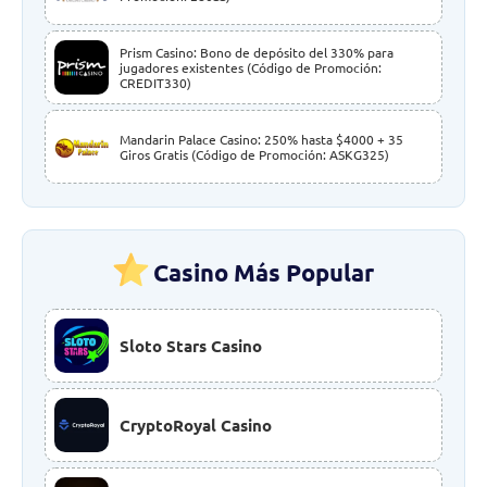
Prism Casino: Bono de depósito del 330% para
OBT
jugadores existentes (Código de Promoción:
CREDIT330)
Mandarin Palace Casino: 250% hasta $4000 + 35
OBT
Giros Gratis (Código de Promoción: ASKG325)
Casino Más Popular
Sloto Stars Casino
JUG
CryptoRoyal Casino
JUG