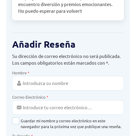
encuentro diversión y premios emocionantes.
No puedo esperar para volver!!
Añadir Reseña
Su dirección de correo electrónico no será publicada.
Los campos obligatorios están marcados con *.
Nombre
*
Correo Electrónico
*
Guardar mi nombre y correo electrónico en este
navegador para la próxima vez que publique una reseña.
Tu Reseña
*