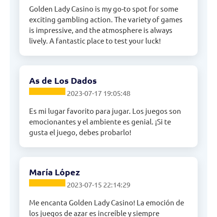
Golden Lady Casino is my go-to spot for some
exciting gambling action. The variety of games
is impressive, and the atmosphere is always
lively. A fantastic place to test your luck!
As de Los Dados
2023-07-17 19:05:48
Es mi lugar favorito para jugar. Los juegos son
emocionantes y el ambiente es genial. ¡Si te
gusta el juego, debes probarlo!
María López
2023-07-15 22:14:29
Me encanta Golden Lady Casino! La emoción de
los juegos de azar es increíble y siempre