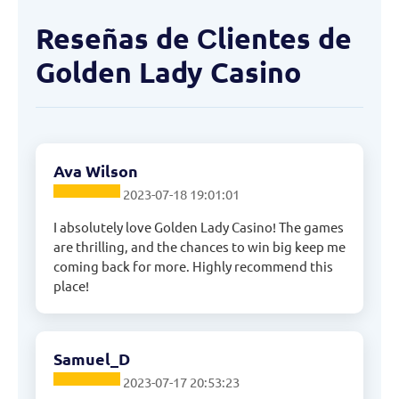
Reseñas de Сlientes de
Golden Lady Casino
Ava Wilson
2023-07-18 19:01:01
I absolutely love Golden Lady Casino! The games
are thrilling, and the chances to win big keep me
coming back for more. Highly recommend this
place!
Samuel_D
2023-07-17 20:53:23