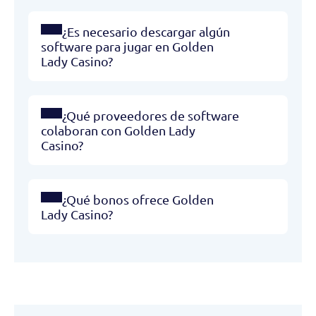
¿Es necesario descargar algún
software para jugar en Golden
Lady Casino?
¿Qué proveedores de software
colaboran con Golden Lady
Casino?
¿Qué bonos ofrece Golden
Lady Casino?