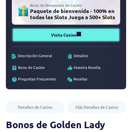
Bono de Bienvenida de Casino
Paquete de bienvenida - 100% en
todas las Slots Juega a 500+ Slots
Visita Casino
Descripción General
Detalles
Bono de Casino
Nuestra Reseña
Preguntas Frequentes
Reseñas
Detalles de Casino
Más Detalles de Casino
Bonos de Golden Lady