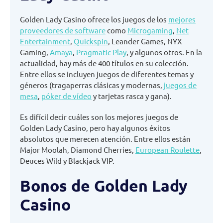
Golden Lady Casino ofrece los juegos de los
mejores
proveedores de software
como
Microgaming
,
Net
Entertainment
,
Quickspin
, Leander Games, NYX
Gaming,
Amaya
,
Pragmatic Play
, y algunos otros. En la
actualidad, hay más de 400 títulos en su colección.
Entre ellos se incluyen juegos de diferentes temas y
géneros (tragaperras clásicas y modernas,
juegos de
mesa
,
póker de vídeo
y tarjetas rasca y gana).
Es difícil decir cuáles son los mejores juegos de
Golden Lady Casino, pero hay algunos éxitos
absolutos que merecen atención. Entre ellos están
Major Moolah, Diamond Cherries,
European Roulette
,
Deuces Wild y Blackjack VIP.
Bonos de Golden Lady
Casino